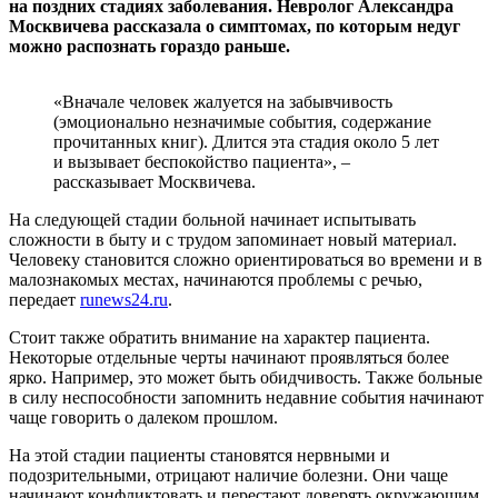
на поздних стадиях заболевания. Невролог Александра
Москвичева рассказала о симптомах, по которым недуг
можно распознать гораздо раньше.
«Вначале человек жалуется на забывчивость
(эмоционально незначимые события, содержание
прочитанных книг). Длится эта стадия около 5 лет
и вызывает беспокойство пациента», –
рассказывает Москвичева.
На следующей стадии больной начинает испытывать
сложности в быту и с трудом запоминает новый материал.
Человеку становится сложно ориентироваться во времени и в
малознакомых местах, начинаются проблемы с речью,
передает
runews24.ru
.
Стоит также обратить внимание на характер пациента.
Некоторые отдельные черты начинают проявляться более
ярко. Например, это может быть обидчивость. Также больные
в силу неспособности запомнить недавние события начинают
чаще говорить о далеком прошлом.
На этой стадии пациенты становятся нервными и
подозрительными, отрицают наличие болезни. Они чаще
начинают конфликтовать и перестают доверять окружающим.