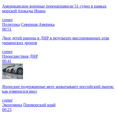
Американские военные перенаправили 51 судно в рамках
морской блокады Ирана
corner
Политика
Северная Америка
00:51
Двое детей ранены в ДНР в результате массированных атак
украинских дронов
corner
Происшествия
ДНР
00:41
Японские подержанные авто захватывают российский рынок:
как изменился ввоз
corner
Экономика
Приморский край
00:23