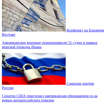
Конфликт на Ближнем
Востоке
Американские военные перенаправили 51 судно в рамках
морской блокады Ирана
Санкции против
России
Сенатор США пригрозил американцам обнищанием из-за
новых антироссийских пошлин