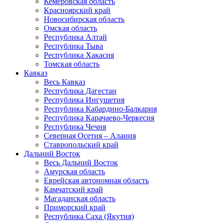
Кемеровская область
Красноярский край
Новосибирская область
Омская область
Республика Алтай
Республика Тыва
Республика Хакасия
Томская область
Кавказ
Весь Кавказ
Республика Дагестан
Республика Ингушетия
Республика Кабардино-Балкария
Республика Карачаево-Черкесия
Республика Чечня
Северная Осетия – Алания
Ставропольский край
Дальний Восток
Весь Дальний Восток
Амурская область
Еврейская автономная область
Камчатский край
Магаданская область
Приморский край
Республика Саха (Якутия)