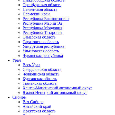
Нижегородская область
Оренбургская область
Пензенская область
Пермский край
Республика Башкортостан
Республика Марий Эл
Республика Мордовия
Республика Татарстан
Самарская область
Саратовская область
Удмуртская республика
Ульяновская область
Чувашская республика
Урал
Весь Урал
Свердловская область
Челябинская область
Курганская область
Тюменская область
Ханты-Мансийский автономный округ
Ямало-Ненецкий автономный округ
Сибирь
Вся Сибирь
Алтайский край
Иркутская область