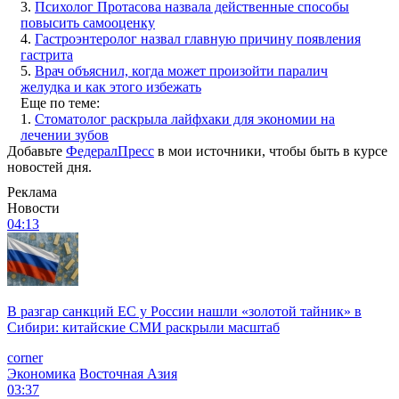
3.
Психолог Протасова назвала действенные способы
повысить самооценку
4.
Гастроэнтеролог назвал главную причину появления
гастрита
5.
Врач объяснил, когда может произойти паралич
желудка и как этого избежать
Еще по теме:
1.
Стоматолог раскрыла лайфхаки для экономии на
лечении зубов
Добавьте
ФедералПресс
в мои источники, чтобы быть в курсе
новостей дня.
Реклама
Новости
04:13
В разгар санкций ЕС у России нашли «золотой тайник» в
Сибири: китайские СМИ раскрыли масштаб
corner
Экономика
Восточная Азия
03:37