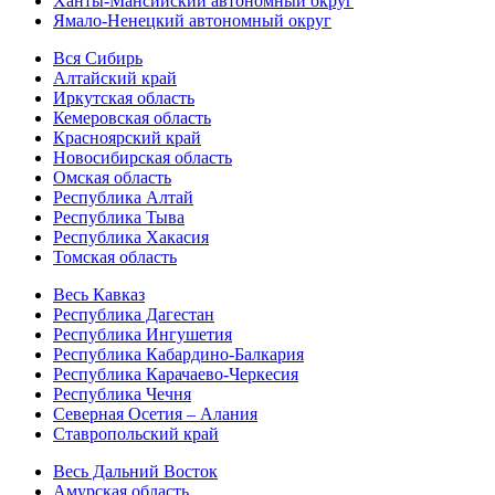
Ханты-Мансийский автономный округ
Ямало-Ненецкий автономный округ
Вся Сибирь
Алтайский край
Иркутская область
Кемеровская область
Красноярский край
Новосибирская область
Омская область
Республика Алтай
Республика Тыва
Республика Хакасия
Томская область
Весь Кавказ
Республика Дагестан
Республика Ингушетия
Республика Кабардино-Балкария
Республика Карачаево-Черкесия
Республика Чечня
Северная Осетия – Алания
Ставропольский край
Весь Дальний Восток
Амурская область