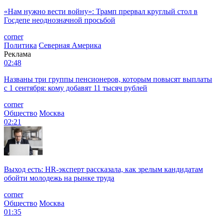
«Нам нужно вести войну»: Трамп прервал круглый стол в
Госдепе неоднозначной просьбой
corner
Политика
Северная Америка
Реклама
02:48
Названы три группы пенсионеров, которым повысят выплаты
с 1 сентября: кому добавят 11 тысяч рублей
corner
Общество
Москва
02:21
Выход есть: HR-эксперт рассказала, как зрелым кандидатам
обойти молодежь на рынке труда
corner
Общество
Москва
01:35