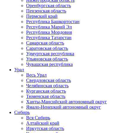
Нижегородская область
Оренбургская область
Пензенская область
Пермский край
Республика Башкортостан
Республика Марий Эл
Республика Мордовия
Республика Татарстан
Самарская область
Саратовская область
Удмуртская республика
Ульяновская область
Чувашская республика
Урал
Весь Урал
Свердловская область
Челябинская область
Курганская область
Тюменская область
Ханты-Мансийский автономный округ
Ямало-Ненецкий автономный округ
Сибирь
Вся Сибирь
Алтайский край
Иркутская область