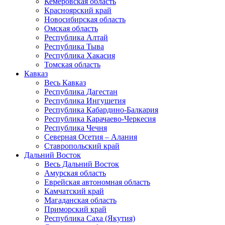
Кемеровская область
Красноярский край
Новосибирская область
Омская область
Республика Алтай
Республика Тыва
Республика Хакасия
Томская область
Кавказ
Весь Кавказ
Республика Дагестан
Республика Ингушетия
Республика Кабардино-Балкария
Республика Карачаево-Черкесия
Республика Чечня
Северная Осетия – Алания
Ставропольский край
Дальний Восток
Весь Дальний Восток
Амурская область
Еврейская автономная область
Камчатский край
Магаданская область
Приморский край
Республика Саха (Якутия)