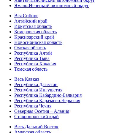
Ханты-Мансийский автономный округ
Ямало-Ненецкий автономный округ
Вся Сибирь
Алтайский край
Иркутская область
Кемеровская область
Красноярский край
Новосибирская область
Омская область
Республика Алтай
Республика Тыва
Республика Хакасия
Томская область
Весь Кавказ
Республика Дагестан
Республика Ингушетия
Республика Кабардино-Балкария
Республика Карачаево-Черкесия
Республика Чечня
Северная Осетия – Алания
Ставропольский край
Весь Дальний Восток
Амурская область