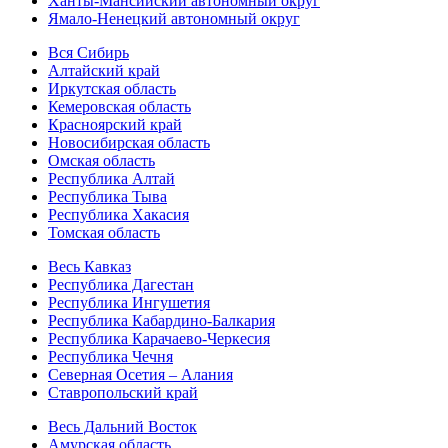
Ханты-Мансийский автономный округ
Ямало-Ненецкий автономный округ
Вся Сибирь
Алтайский край
Иркутская область
Кемеровская область
Красноярский край
Новосибирская область
Омская область
Республика Алтай
Республика Тыва
Республика Хакасия
Томская область
Весь Кавказ
Республика Дагестан
Республика Ингушетия
Республика Кабардино-Балкария
Республика Карачаево-Черкесия
Республика Чечня
Северная Осетия – Алания
Ставропольский край
Весь Дальний Восток
Амурская область