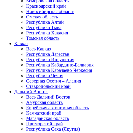
Кемеровская область
Красноярский край
Новосибирская область
Омская область
Республика Алтай
Республика Тыва
Республика Хакасия
Томская область
Кавказ
Весь Кавказ
Республика Дагестан
Республика Ингушетия
Республика Кабардино-Балкария
Республика Карачаево-Черкесия
Республика Чечня
Северная Осетия – Алания
Ставропольский край
Дальний Восток
Весь Дальний Восток
Амурская область
Еврейская автономная область
Камчатский край
Магаданская область
Приморский край
Республика Саха (Якутия)