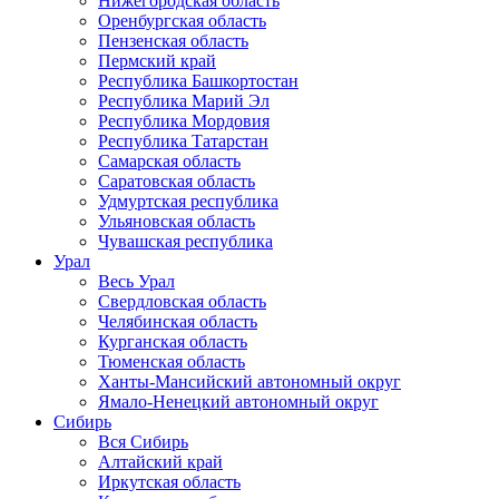
Нижегородская область
Оренбургская область
Пензенская область
Пермский край
Республика Башкортостан
Республика Марий Эл
Республика Мордовия
Республика Татарстан
Самарская область
Саратовская область
Удмуртская республика
Ульяновская область
Чувашская республика
Урал
Весь Урал
Свердловская область
Челябинская область
Курганская область
Тюменская область
Ханты-Мансийский автономный округ
Ямало-Ненецкий автономный округ
Сибирь
Вся Сибирь
Алтайский край
Иркутская область