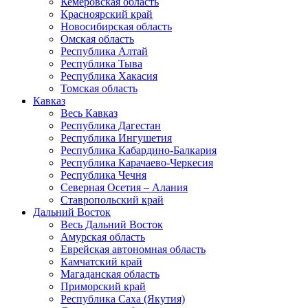
Кемеровская область
Красноярский край
Новосибирская область
Омская область
Республика Алтай
Республика Тыва
Республика Хакасия
Томская область
Кавказ
Весь Кавказ
Республика Дагестан
Республика Ингушетия
Республика Кабардино-Балкария
Республика Карачаево-Черкесия
Республика Чечня
Северная Осетия – Алания
Ставропольский край
Дальний Восток
Весь Дальний Восток
Амурская область
Еврейская автономная область
Камчатский край
Магаданская область
Приморский край
Республика Саха (Якутия)