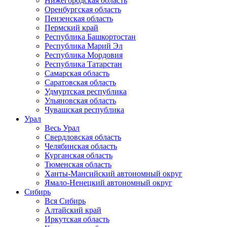
Нижегородская область
Оренбургская область
Пензенская область
Пермский край
Республика Башкортостан
Республика Марий Эл
Республика Мордовия
Республика Татарстан
Самарская область
Саратовская область
Удмуртская республика
Ульяновская область
Чувашская республика
Урал
Весь Урал
Свердловская область
Челябинская область
Курганская область
Тюменская область
Ханты-Мансийский автономный округ
Ямало-Ненецкий автономный округ
Сибирь
Вся Сибирь
Алтайский край
Иркутская область