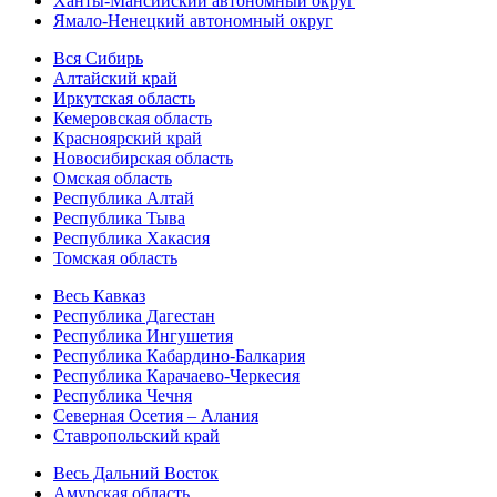
Ханты-Мансийский автономный округ
Ямало-Ненецкий автономный округ
Вся Сибирь
Алтайский край
Иркутская область
Кемеровская область
Красноярский край
Новосибирская область
Омская область
Республика Алтай
Республика Тыва
Республика Хакасия
Томская область
Весь Кавказ
Республика Дагестан
Республика Ингушетия
Республика Кабардино-Балкария
Республика Карачаево-Черкесия
Республика Чечня
Северная Осетия – Алания
Ставропольский край
Весь Дальний Восток
Амурская область