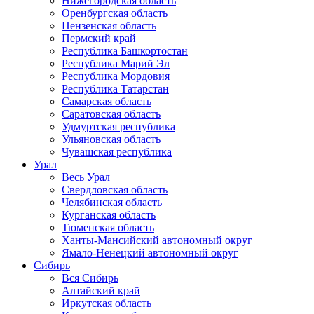
Нижегородская область
Оренбургская область
Пензенская область
Пермский край
Республика Башкортостан
Республика Марий Эл
Республика Мордовия
Республика Татарстан
Самарская область
Саратовская область
Удмуртская республика
Ульяновская область
Чувашская республика
Урал
Весь Урал
Свердловская область
Челябинская область
Курганская область
Тюменская область
Ханты-Мансийский автономный округ
Ямало-Ненецкий автономный округ
Сибирь
Вся Сибирь
Алтайский край
Иркутская область