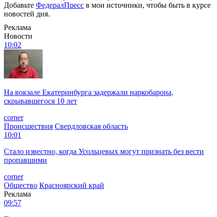
Добавьте
ФедералПресс
в мои источники, чтобы быть в курсе
новостей дня.
Реклама
Новости
10:02
На вокзале Екатеринбурга задержали наркобарона,
скрывавшегося 10 лет
corner
Происшествия
Свердловская область
10:01
Стало известно, когда Усольцевых могут признать без вести
пропавшими
corner
Общество
Красноярский край
Реклама
09:57