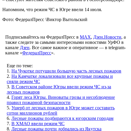
Напомним, что режим ЧС в Югре ввели 14 июля.
Фото: ФедералПресс \Виктор Вытольский
Подписывайтесь на ФедералПресс в
МАХ
,
Дзен.Новости
, а
также следите за самыми интересными новостями УрФО в
канале
Дзен
. Все самое важное и оперативное — в telegram-
канале «
ФедералПресс
».
Еще по теме:
1.
На Чукотке потушили большую часть лесных пожаров
2.
На Камчатке локализовали все крупные пожары и
сняли режим ЧС
3.
В Советском районе Югры ввели режим ЧС из-за
лесных пожаров
4.
Горят леса Югры. Виноваты грозы и несоблюдение
правил пожарной безопасности
5.
Ущерб от лесных пожаров в Югре может составить
сотни миллионов рублей
6.
Лесные пожары подбираются к югорским городам
7.
В ХМАО ввели режим ЧС
8.
Лесные пожары почти добрались из Якутска