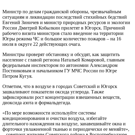
Министр по делам гражданской обороны, чрезвычайным
ситуациям и ликвидации последствий стихийных бедствий
Евгений Зиничев и министр природных ресурсов и экологии
России Дмитрий Кобылкин прилетят в Югорск. Причиной
рабочего визита министров стало введение на территории
Югры режима ЧС и большое количество пожаров – на 16
июля в округе 22 действующих очага.
Министры проверят обстановку и обсудят, как защитить
население с главой региона Натальей Комаровой, главным
федеральным инспектором по автономии Александром
Постниковым и начальником ГУ МЧС России по Югре
Петром Кугуя.
Отметим, что в воздухе в городах Советский и Югорск
зашкаливают показатели оксида углерода. Также
зафиксировали рост концентрации взвешенных веществ,
диоксида азота и формальдегида.
«По мере возможности используйте системы
кондиционирования и очистки воздуха, избегайте
длительного нахождения на воздухе, занавешивайте окна и
форточки увлажненной тканью и периодически ее меняйте»,
– советуют жителям Советского района в Роспотребнадзоре.