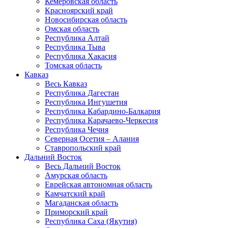
Кемеровская область
Красноярский край
Новосибирская область
Омская область
Республика Алтай
Республика Тыва
Республика Хакасия
Томская область
Кавказ
Весь Кавказ
Республика Дагестан
Республика Ингушетия
Республика Кабардино-Балкария
Республика Карачаево-Черкесия
Республика Чечня
Северная Осетия – Алания
Ставропольский край
Дальний Восток
Весь Дальний Восток
Амурская область
Еврейская автономная область
Камчатский край
Магаданская область
Приморский край
Республика Саха (Якутия)