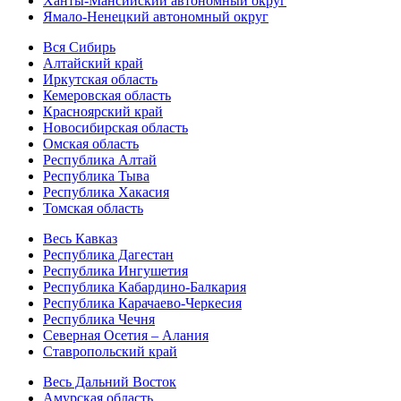
Ханты-Мансийский автономный округ
Ямало-Ненецкий автономный округ
Вся Сибирь
Алтайский край
Иркутская область
Кемеровская область
Красноярский край
Новосибирская область
Омская область
Республика Алтай
Республика Тыва
Республика Хакасия
Томская область
Весь Кавказ
Республика Дагестан
Республика Ингушетия
Республика Кабардино-Балкария
Республика Карачаево-Черкесия
Республика Чечня
Северная Осетия – Алания
Ставропольский край
Весь Дальний Восток
Амурская область