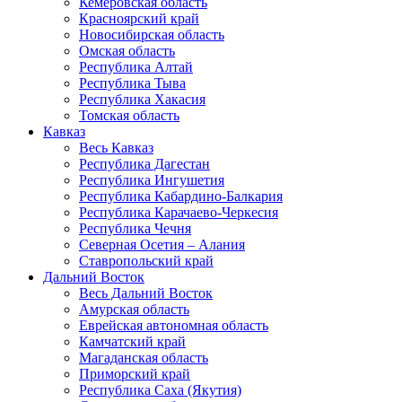
Кемеровская область
Красноярский край
Новосибирская область
Омская область
Республика Алтай
Республика Тыва
Республика Хакасия
Томская область
Кавказ
Весь Кавказ
Республика Дагестан
Республика Ингушетия
Республика Кабардино-Балкария
Республика Карачаево-Черкесия
Республика Чечня
Северная Осетия – Алания
Ставропольский край
Дальний Восток
Весь Дальний Восток
Амурская область
Еврейская автономная область
Камчатский край
Магаданская область
Приморский край
Республика Саха (Якутия)