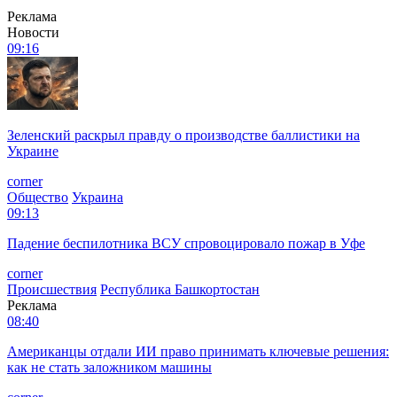
Реклама
Новости
09:16
Зеленский раскрыл правду о производстве баллистики на
Украине
corner
Общество
Украина
09:13
Падение беспилотника ВСУ спровоцировало пожар в Уфе
corner
Происшествия
Республика Башкортостан
Реклама
08:40
Американцы отдали ИИ право принимать ключевые решения:
как не стать заложником машины