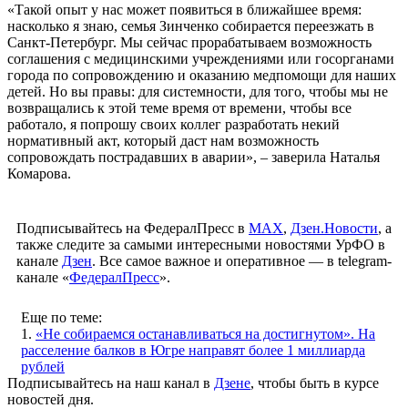
«Такой опыт у нас может появиться в ближайшее время:
насколько я знаю, семья Зинченко собирается переезжать в
Санкт-Петербург. Мы сейчас прорабатываем возможность
соглашения с медицинскими учреждениями или госорганами
города по сопровождению и оказанию медпомощи для наших
детей. Но вы правы: для системности, для того, чтобы мы не
возвращались к этой теме время от времени, чтобы все
работало, я попрошу своих коллег разработать некий
нормативный акт, который даст нам возможность
сопровождать пострадавших в аварии», – заверила Наталья
Комарова.
Подписывайтесь на ФедералПресс в
МАХ
,
Дзен.Новости
, а
также следите за самыми интересными новостями УрФО в
канале
Дзен
. Все самое важное и оперативное — в telegram-
канале «
ФедералПресс
».
Еще по теме:
1.
«Не собираемся останавливаться на достигнутом». На
расселение балков в Югре направят более 1 миллиарда
рублей
Подписывайтесь на наш канал в
Дзене
, чтобы быть в курсе
новостей дня.