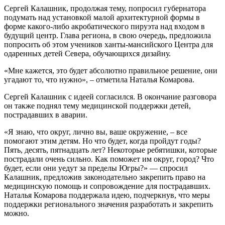
Сергей Калашник, продолжая тему, попросил губернатора
подумать над установкой малой архитектурной формы в
форме какого-либо акробатического пируэта над входом в
будущий центр. Глава региона, в свою очередь, предложила
попросить об этом учеников ханты-мансийского Центра для
одаренных детей Севера, обучающихся дизайну.
«Мне кажется, это будет абсолютно правильное решение, они
угадают то, что нужно», – отметила Наталья Комарова.
Сергей Калашник с идеей согласился. В окончание разговора
он также поднял тему медицинской поддержки детей,
пострадавших в аварии.
«Я знаю, что округ, лично вы, ваше окружение, – все
помогают этим детям. Но что будет, когда пройдут годы?
Пять, десять, пятнадцать лет? Некоторые ребятишки, которые
пострадали очень сильно. Как поможет им округ, город? Что
будет, если они уедут за пределы Югры?» — спросил
Калашник, предложив законодательно закрепить право на
медицинскую помощь и сопровождение для пострадавших.
Наталья Комарова поддержала идею, подчеркнув, что меры
поддержки регионального значения разработать и закрепить
можно.