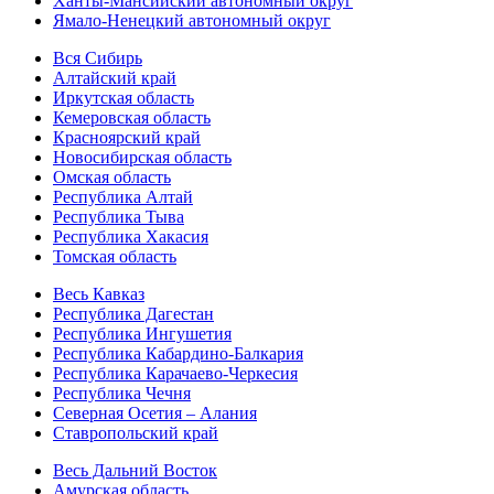
Ханты-Мансийский автономный округ
Ямало-Ненецкий автономный округ
Вся Сибирь
Алтайский край
Иркутская область
Кемеровская область
Красноярский край
Новосибирская область
Омская область
Республика Алтай
Республика Тыва
Республика Хакасия
Томская область
Весь Кавказ
Республика Дагестан
Республика Ингушетия
Республика Кабардино-Балкария
Республика Карачаево-Черкесия
Республика Чечня
Северная Осетия – Алания
Ставропольский край
Весь Дальний Восток
Амурская область