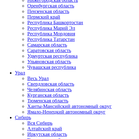
Нижегородская область
Оренбургская область
Пензенская область
Пермский край
Республика Башкортостан
Республика Марий Эл
Республика Мордовия
Республика Татарстан
Самарская область
Саратовская область
Удмуртская республика
Ульяновская область
Чувашская республика
Урал
Весь Урал
Свердловская область
Челябинская область
Курганская область
Тюменская область
Ханты-Мансийский автономный округ
Ямало-Ненецкий автономный округ
Сибирь
Вся Сибирь
Алтайский край
Иркутская область