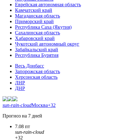
Еврейская автономная область
Камчатский край
Магаданская область
Приморский край
Республика Саха (Якутия)
Сахалинская область
Хабаровский край
Чукотский автономный округ
Забайкальский край
Республика Бурятия
Весь Донбасс
Запорожская область
Херсонская область
ЛНР
ДНР
sun-rain-cloud
Москва
+32
Прогноз на 7 дней
7.08 пт
sun-rain-cloud
+32