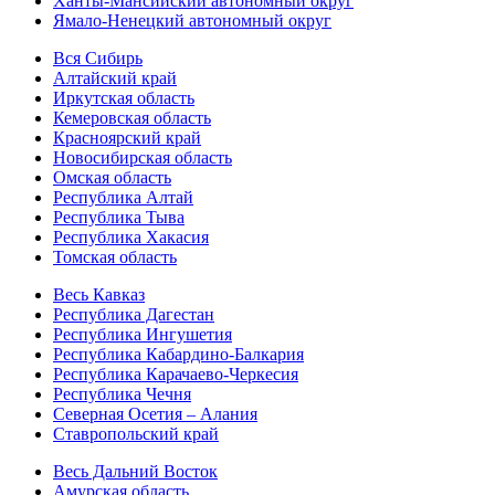
Ханты-Мансийский автономный округ
Ямало-Ненецкий автономный округ
Вся Сибирь
Алтайский край
Иркутская область
Кемеровская область
Красноярский край
Новосибирская область
Омская область
Республика Алтай
Республика Тыва
Республика Хакасия
Томская область
Весь Кавказ
Республика Дагестан
Республика Ингушетия
Республика Кабардино-Балкария
Республика Карачаево-Черкесия
Республика Чечня
Северная Осетия – Алания
Ставропольский край
Весь Дальний Восток
Амурская область