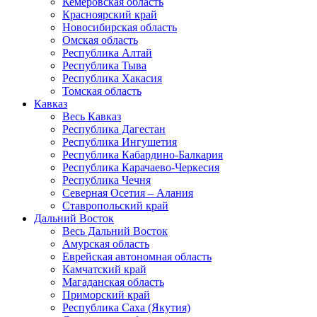
Кемеровская область
Красноярский край
Новосибирская область
Омская область
Республика Алтай
Республика Тыва
Республика Хакасия
Томская область
Кавказ
Весь Кавказ
Республика Дагестан
Республика Ингушетия
Республика Кабардино-Балкария
Республика Карачаево-Черкесия
Республика Чечня
Северная Осетия – Алания
Ставропольский край
Дальний Восток
Весь Дальний Восток
Амурская область
Еврейская автономная область
Камчатский край
Магаданская область
Приморский край
Республика Саха (Якутия)