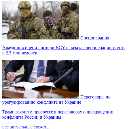
Спецоперация
Алаудинов оценил потери ВСУ с начала спецоперации почти
в 2,5 млн человек
Переговоры по
урегулированию конфликта на Украине
Трамп заявил о прогрессе в переговорах о прекращении
конфликта России и Украины
все актуальные сюжеты