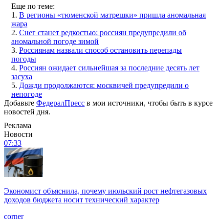
Еще по теме:
1.
В регионы «тюменской матрешки» пришла аномальная
жара
2.
Снег станет редкостью: россиян предупредили об
аномальной погоде зимой
3.
Россиянам назвали способ остановить перепады
погоды
4.
Россиян ожидает сильнейшая за последние десять лет
засуха
5.
Дожди продолжаются: москвичей предупредили о
непогоде
Добавьте
ФедералПресс
в мои источники, чтобы быть в курсе
новостей дня.
Реклама
Новости
07:33
Экономист объяснила, почему июльский рост нефтегазовых
доходов бюджета носит технический характер
corner