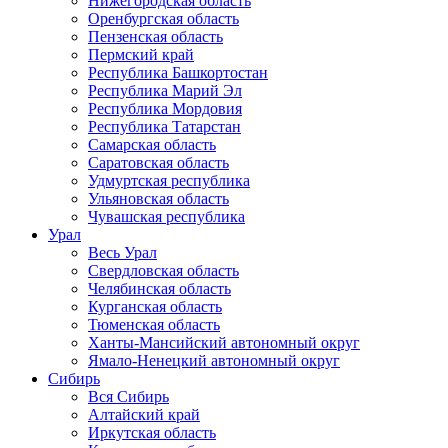
Нижегородская область
Оренбургская область
Пензенская область
Пермский край
Республика Башкортостан
Республика Марий Эл
Республика Мордовия
Республика Татарстан
Самарская область
Саратовская область
Удмуртская республика
Ульяновская область
Чувашская республика
Урал
Весь Урал
Свердловская область
Челябинская область
Курганская область
Тюменская область
Ханты-Мансийский автономный округ
Ямало-Ненецкий автономный округ
Сибирь
Вся Сибирь
Алтайский край
Иркутская область