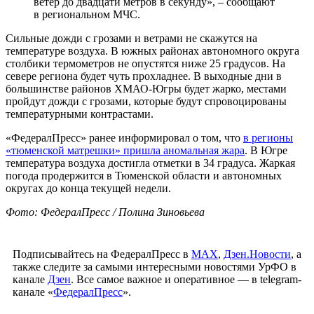
ветер до двадцати метров в секунду», – сообщают
в региональном МЧС.
Сильные дожди с грозами и ветрами не скажутся на
температуре воздуха. В южных районах автономного округа
столбики термометров не опустятся ниже 25 градусов. На
севере региона будет чуть прохладнее. В выходные дни в
большинстве районов ХМАО-Югры будет жарко, местами
пройдут дожди с грозами, которые будут спровоцированы
температурными контрастами.
«ФедералПресс» ранее информировал о том, что
в регионы
«тюменской матрешки» пришла аномальная жара
. В Югре
температура воздуха достигла отметки в 34 градуса. Жаркая
погода продержится в Тюменской области и автономных
округах до конца текущей недели.
Фото: ФедералПресс / Полина Зиновьева
Подписывайтесь на ФедералПресс в
МАХ
,
Дзен.Новости
, а
также следите за самыми интересными новостями УрФО в
канале
Дзен
. Все самое важное и оперативное — в telegram-
канале «
ФедералПресс
».