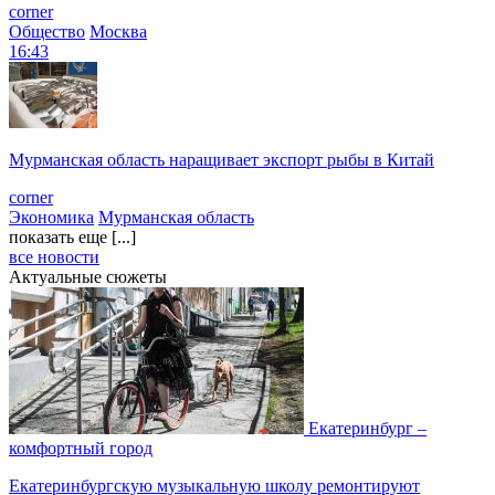
corner
Общество
Москва
16:43
Мурманская область наращивает экспорт рыбы в Китай
corner
Экономика
Мурманская область
показать еще [...]
все новости
Актуальные сюжеты
Екатеринбург –
комфортный город
Екатеринбургскую музыкальную школу ремонтируют