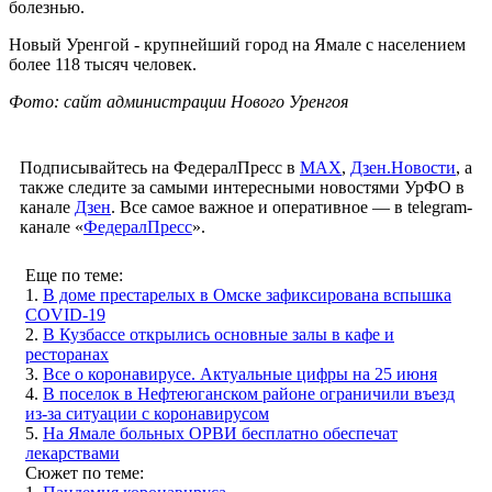
болезнью.
Новый Уренгой - крупнейший город на Ямале с населением
более 118 тысяч человек.
Фото: сайт администрации Нового Уренгоя
Подписывайтесь на ФедералПресс в
МАХ
,
Дзен.Новости
, а
также следите за самыми интересными новостями УрФО в
канале
Дзен
. Все самое важное и оперативное — в telegram-
канале «
ФедералПресс
».
Еще по теме:
1.
В доме престарелых в Омске зафиксирована вспышка
COVID-19
2.
В Кузбассе открылись основные залы в кафе и
ресторанах
3.
Все о коронавирусе. Актуальные цифры на 25 июня
4.
В поселок в Нефтеюганском районе ограничили въезд
из-за ситуации с коронавирусом
5.
На Ямале больных ОРВИ бесплатно обеспечат
лекарствами
Сюжет по теме: