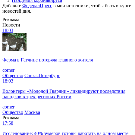
1.
Пандемия коронавируса
Добавьте
ФедералПресс
в мои источники, чтобы быть в курсе
новостей дня.
Реклама
Новости
18:03
Ферма в Гатчине потеряла главного жителя
corner
Общество
Санкт-Петербург
18:03
Волонтеры «Молодой Гвардии» ликвидируют последствия
паводков в трех регионах России
corner
Общество
Москва
Реклама
17:58
Исследование: 40% зумеров готовы работать на одном месте