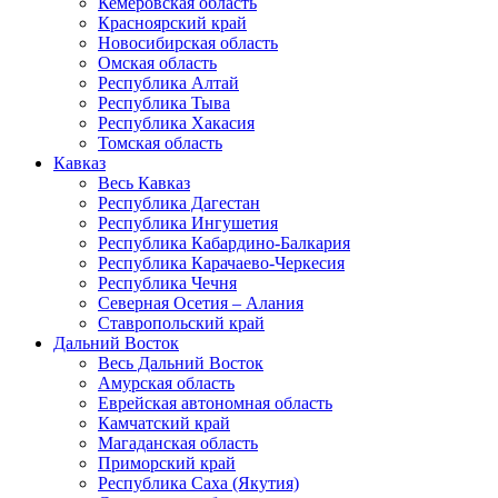
Кемеровская область
Красноярский край
Новосибирская область
Омская область
Республика Алтай
Республика Тыва
Республика Хакасия
Томская область
Кавказ
Весь Кавказ
Республика Дагестан
Республика Ингушетия
Республика Кабардино-Балкария
Республика Карачаево-Черкесия
Республика Чечня
Северная Осетия – Алания
Ставропольский край
Дальний Восток
Весь Дальний Восток
Амурская область
Еврейская автономная область
Камчатский край
Магаданская область
Приморский край
Республика Саха (Якутия)