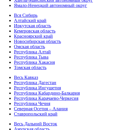
Ханты-Мансийский автономный округ
Ямало-Ненецкий автономный округ
Вся Сибирь
Алтайский край
Иркутская область
Кемеровская область
Красноярский край
Новосибирская область
Омская область
Республика Алтай
Республика Тыва
Республика Хакасия
Томская область
Весь Кавказ
Республика Дагестан
Республика Ингушетия
Республика Кабардино-Балкария
Республика Карачаево-Черкесия
Республика Чечня
Северная Осетия – Алания
Ставропольский край
Весь Дальний Восток
Амурская область