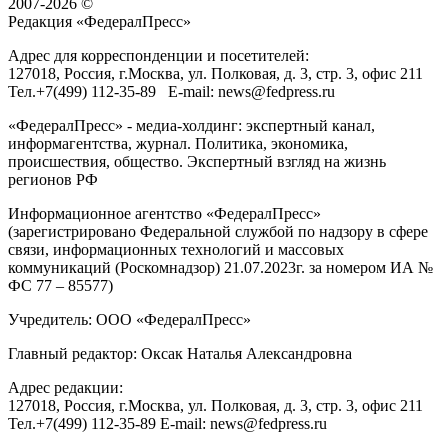
2007-2026 ©
Редакция «
ФедералПресс
»
Адрес для корреспонденции и посетителей:
127018
, Россия, г.
Москва
,
ул. Полковая, д. 3, стр. 3
, офис 211
Тел.
+7(499) 112-35-89
E-mail:
news@fedpress.ru
«ФедералПресс» - медиа-холдинг: экспертный канал,
информагентства, журнал. Политика, экономика,
происшествия, общество. Экспертный взгляд на жизнь
регионов РФ
Информационное агентство «ФедералПресс»
(зарегистрировано Федеральной службой по надзору в сфере
связи, информационных технологий и массовых
коммуникаций (Роскомнадзор) 21.07.2023г. за номером ИА №
ФС 77 – 85577)
Учредитель: ООО «ФедералПресс»
Главный редактор: Оксак Наталья Александровна
Адрес редакции:
127018, Россия, г.Москва, ул. Полковая, д. 3, стр. 3, офис 211
Тел.+7(499) 112-35-89 E-mail: news@fedpress.ru