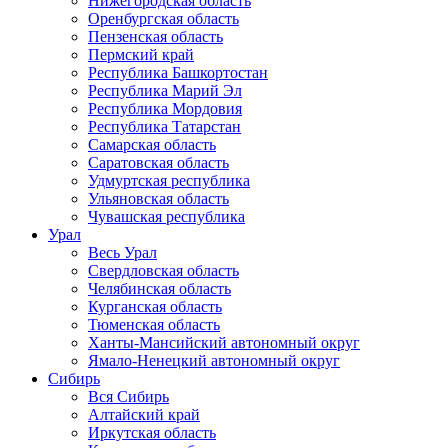
Нижегородская область
Оренбургская область
Пензенская область
Пермский край
Республика Башкортостан
Республика Марий Эл
Республика Мордовия
Республика Татарстан
Самарская область
Саратовская область
Удмуртская республика
Ульяновская область
Чувашская республика
Урал
Весь Урал
Свердловская область
Челябинская область
Курганская область
Тюменская область
Ханты-Мансийский автономный округ
Ямало-Ненецкий автономный округ
Сибирь
Вся Сибирь
Алтайский край
Иркутская область