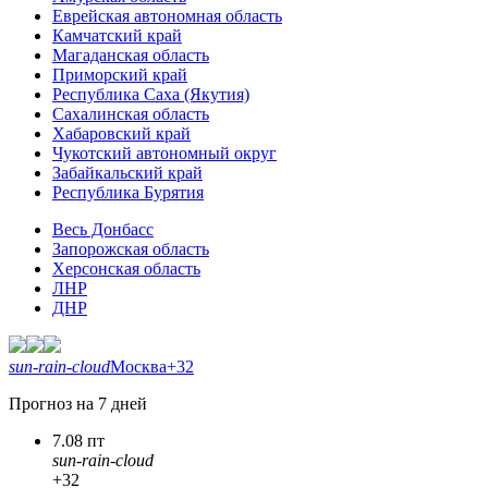
Еврейская автономная область
Камчатский край
Магаданская область
Приморский край
Республика Саха (Якутия)
Сахалинская область
Хабаровский край
Чукотский автономный округ
Забайкальский край
Республика Бурятия
Весь Донбасс
Запорожская область
Херсонская область
ЛНР
ДНР
sun-rain-cloud
Москва
+32
Прогноз на 7 дней
7.08 пт
sun-rain-cloud
+32