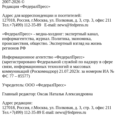
2007-2026 ©
Редакция «
ФедералПресс
»
Адрес для корреспонденции и посетителей:
127018
, Россия, г.
Москва
,
ул. Полковая, д. 3, стр. 3
, офис 211
Тел.
+7(499) 112-35-89
E-mail:
news@fedpress.ru
«ФедералПресс» - медиа-холдинг: экспертный канал,
информагентства, журнал. Политика, экономика,
происшествия, общество. Экспертный взгляд на жизнь
регионов РФ
Информационное агентство «ФедералПресс»
(зарегистрировано Федеральной службой по надзору в сфере
связи, информационных технологий и массовых
коммуникаций (Роскомнадзор) 21.07.2023г. за номером ИА №
ФС 77 – 85577)
Учредитель: ООО «ФедералПресс»
Главный редактор: Оксак Наталья Александровна
Адрес редакции:
127018, Россия, г.Москва, ул. Полковая, д. 3, стр. 3, офис 211
Тел.+7(499) 112-35-89 E-mail: news@fedpress.ru