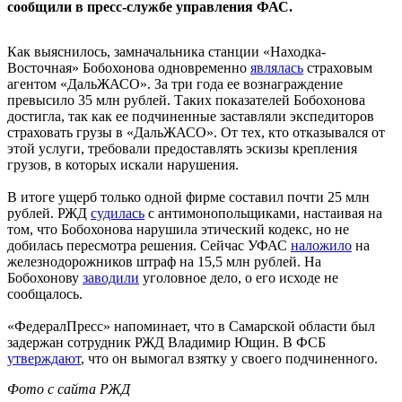
сообщили в пресс-службе управления ФАС.
Как выяснилось, замначальника станции «Находка-
Восточная» Бобохонова одновременно
являлась
страховым
агентом «ДальЖАСО». За три года ее вознаграждение
превысило 35 млн рублей. Таких показателей Бобохонова
достигла, так как ее подчиненные заставляли экспедиторов
страховать грузы в «ДальЖАСО». От тех, кто отказывался от
этой услуги, требовали предоставлять эскизы крепления
грузов, в которых искали нарушения.
В итоге ущерб только одной фирме составил почти 25 млн
рублей. РЖД
судилась
с антимонопольщиками, настаивая на
том, что Бобохонова нарушила этический кодекс, но не
добилась пересмотра решения. Сейчас УФАС
наложило
на
железнодорожников штраф на 15,5 млн рублей. На
Бобохонову
заводили
уголовное дело, о его исходе не
сообщалось.
«ФедералПресс» напоминает, что в Самарской области был
задержан сотрудник РЖД Владимир Ющин. В ФСБ
утверждают
, что он вымогал взятку у своего подчиненного.
Фото с сайта РЖД