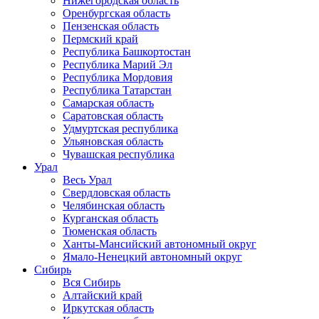
Нижегородская область
Оренбургская область
Пензенская область
Пермский край
Республика Башкортостан
Республика Марий Эл
Республика Мордовия
Республика Татарстан
Самарская область
Саратовская область
Удмуртская республика
Ульяновская область
Чувашская республика
Урал
Весь Урал
Свердловская область
Челябинская область
Курганская область
Тюменская область
Ханты-Мансийский автономный округ
Ямало-Ненецкий автономный округ
Сибирь
Вся Сибирь
Алтайский край
Иркутская область