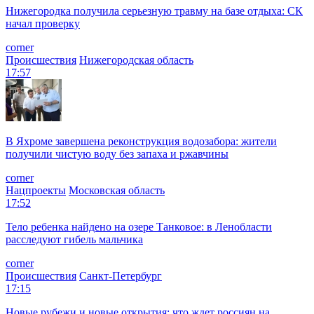
Нижегородка получила серьезную травму на базе отдыха: СК
начал проверку
corner
Происшествия
Нижегородская область
17:57
В Яхроме завершена реконструкция водозабора: жители
получили чистую воду без запаха и ржавчины
corner
Нацпроекты
Московская область
17:52
Тело ребенка найдено на озере Танковое: в Ленобласти
расследуют гибель мальчика
corner
Происшествия
Санкт-Петербург
17:15
Новые рубежи и новые открытия: что ждет россиян на