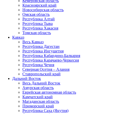
Кемеровская область
Красноярский край
Новосибирская область
Омская область
Республика Алтай
Республика Тыва
Республика Хакасия
Томская область
Кавказ
Весь Кавказ
Республика Дагестан
Республика Ингушетия
Республика Кабардино-Балкария
Республика Карачаево-Черкесия
Республика Чечня
Северная Осетия – Алания
Ставропольский край
Дальний Восток
Весь Дальний Восток
Амурская область
Еврейская автономная область
Камчатский край
Магаданская область
Приморский край
Республика Саха (Якутия)