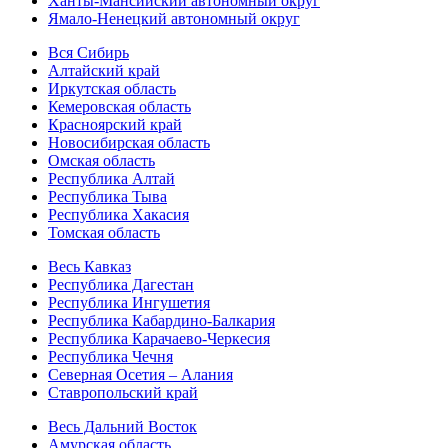
Ханты-Мансийский автономный округ
Ямало-Ненецкий автономный округ
Вся Сибирь
Алтайский край
Иркутская область
Кемеровская область
Красноярский край
Новосибирская область
Омская область
Республика Алтай
Республика Тыва
Республика Хакасия
Томская область
Весь Кавказ
Республика Дагестан
Республика Ингушетия
Республика Кабардино-Балкария
Республика Карачаево-Черкесия
Республика Чечня
Северная Осетия – Алания
Ставропольский край
Весь Дальний Восток
Амурская область