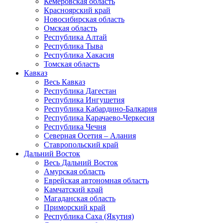
Кемеровская область
Красноярский край
Новосибирская область
Омская область
Республика Алтай
Республика Тыва
Республика Хакасия
Томская область
Кавказ
Весь Кавказ
Республика Дагестан
Республика Ингушетия
Республика Кабардино-Балкария
Республика Карачаево-Черкесия
Республика Чечня
Северная Осетия – Алания
Ставропольский край
Дальний Восток
Весь Дальний Восток
Амурская область
Еврейская автономная область
Камчатский край
Магаданская область
Приморский край
Республика Саха (Якутия)