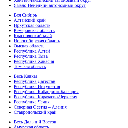
Ханты-Мансийский автономный округ
Ямало-Ненецкий автономный округ
Вся Сибирь
Алтайский край
Иркутская область
Кемеровская область
Красноярский край
Новосибирская область
Омская область
Республика Алтай
Республика Тыва
Республика Хакасия
Томская область
Весь Кавказ
Республика Дагестан
Республика Ингушетия
Республика Кабардино-Балкария
Республика Карачаево-Черкесия
Республика Чечня
Северная Осетия – Алания
Ставропольский край
Весь Дальний Восток
Амурская область