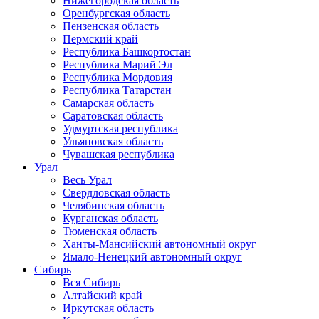
Нижегородская область
Оренбургская область
Пензенская область
Пермский край
Республика Башкортостан
Республика Марий Эл
Республика Мордовия
Республика Татарстан
Самарская область
Саратовская область
Удмуртская республика
Ульяновская область
Чувашская республика
Урал
Весь Урал
Свердловская область
Челябинская область
Курганская область
Тюменская область
Ханты-Мансийский автономный округ
Ямало-Ненецкий автономный округ
Сибирь
Вся Сибирь
Алтайский край
Иркутская область