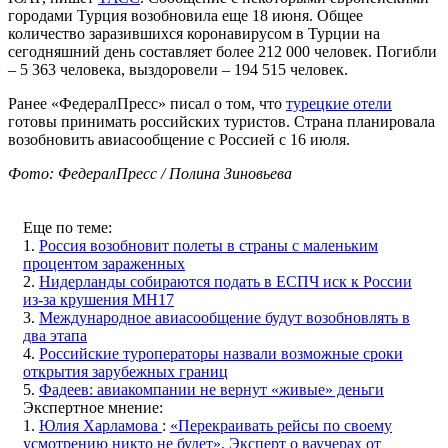
городами Турция возобновила еще 18 июня. Общее
количество заразившихся коронавирусом в Турции на
сегодняшний день составляет более 212 000 человек. Погибли
– 5 363 человека, выздоровели – 194 515 человек.
Ранее «ФедералПресс» писал о том, что
турецкие отели
готовы принимать российских туристов. Страна планировала
возобновить авиасообщение с Россией с 16 июля.
Фото: ФедералПресс / Полина Зиновьева
Еще по теме:
1.
Россия возобновит полеты в страны с маленьким
процентом зараженных
2.
Нидерланды собираются подать в ЕСПЧ иск к России
из-за крушения MH17
3.
Международное авиасообщение будут возобновлять в
два этапа
4.
Российские туроператоры назвали возможные сроки
открытия зарубежных границ
5.
Фадеев: авиакомпании не вернут «живые» деньги
Экспертное мнение:
1.
Юлия Харламова
:
«Перекраивать рейсы по своему
усмотрению никто не будет». Эксперт о ваучерах от