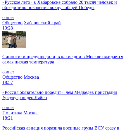
«Русское лето» в Хабаровске собрало 20 тысяч человек и
объединило поколения вокруг общей Победы
corner
Общество
Хабаровский край
19:28
Синоптики предупредили, в какие дни в Москве ожидается
самая низкая температура
corner
Общество
Москва
18:57
«Россия обязательно победит»: чем Медведев пристыдил
Урсулу фон дер Ляйен
corner
Политика
Москва
18:21
Российская авиация поразила военные грузы ВСУ сразу в