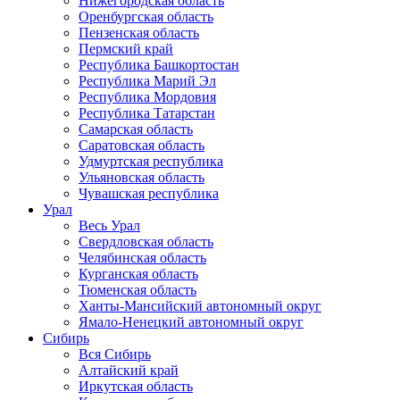
Нижегородская область
Оренбургская область
Пензенская область
Пермский край
Республика Башкортостан
Республика Марий Эл
Республика Мордовия
Республика Татарстан
Самарская область
Саратовская область
Удмуртская республика
Ульяновская область
Чувашская республика
Урал
Весь Урал
Свердловская область
Челябинская область
Курганская область
Тюменская область
Ханты-Мансийский автономный округ
Ямало-Ненецкий автономный округ
Сибирь
Вся Сибирь
Алтайский край
Иркутская область