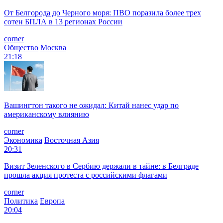
От Белгорода до Черного моря: ПВО поразила более трех
сотен БПЛА в 13 регионах России
corner
Общество
Москва
21:18
Вашингтон такого не ожидал: Китай нанес удар по
американскому влиянию
corner
Экономика
Восточная Азия
20:31
Визит Зеленского в Сербию держали в тайне: в Белграде
прошла акция протеста с российскими флагами
corner
Политика
Европа
20:04