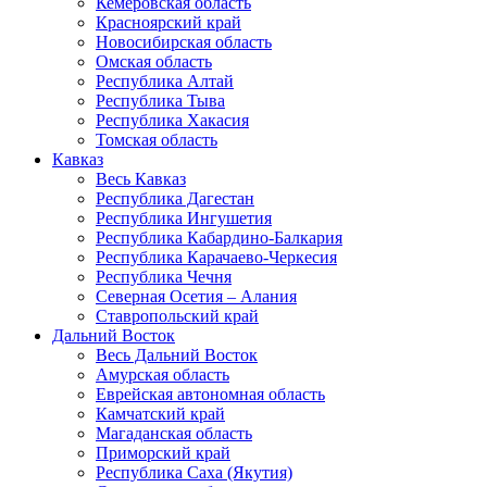
Кемеровская область
Красноярский край
Новосибирская область
Омская область
Республика Алтай
Республика Тыва
Республика Хакасия
Томская область
Кавказ
Весь Кавказ
Республика Дагестан
Республика Ингушетия
Республика Кабардино-Балкария
Республика Карачаево-Черкесия
Республика Чечня
Северная Осетия – Алания
Ставропольский край
Дальний Восток
Весь Дальний Восток
Амурская область
Еврейская автономная область
Камчатский край
Магаданская область
Приморский край
Республика Саха (Якутия)