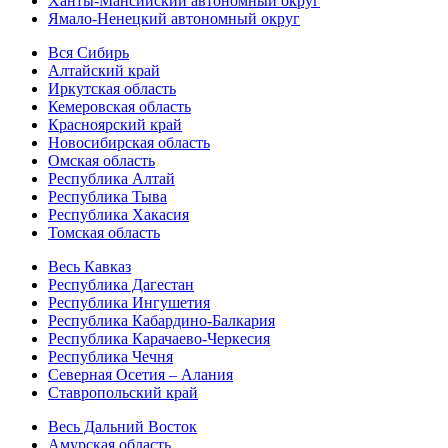
Ханты-Мансийский автономный округ
Ямало-Ненецкий автономный округ
Вся Сибирь
Алтайский край
Иркутская область
Кемеровская область
Красноярский край
Новосибирская область
Омская область
Республика Алтай
Республика Тыва
Республика Хакасия
Томская область
Весь Кавказ
Республика Дагестан
Республика Ингушетия
Республика Кабардино-Балкария
Республика Карачаево-Черкесия
Республика Чечня
Северная Осетия – Алания
Ставропольский край
Весь Дальний Восток
Амурская область