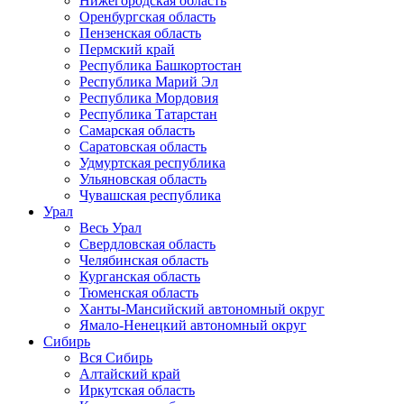
Нижегородская область
Оренбургская область
Пензенская область
Пермский край
Республика Башкортостан
Республика Марий Эл
Республика Мордовия
Республика Татарстан
Самарская область
Саратовская область
Удмуртская республика
Ульяновская область
Чувашская республика
Урал
Весь Урал
Свердловская область
Челябинская область
Курганская область
Тюменская область
Ханты-Мансийский автономный округ
Ямало-Ненецкий автономный округ
Сибирь
Вся Сибирь
Алтайский край
Иркутская область