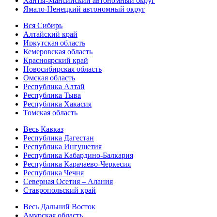
Ханты-Мансийский автономный округ
Ямало-Ненецкий автономный округ
Вся Сибирь
Алтайский край
Иркутская область
Кемеровская область
Красноярский край
Новосибирская область
Омская область
Республика Алтай
Республика Тыва
Республика Хакасия
Томская область
Весь Кавказ
Республика Дагестан
Республика Ингушетия
Республика Кабардино-Балкария
Республика Карачаево-Черкесия
Республика Чечня
Северная Осетия – Алания
Ставропольский край
Весь Дальний Восток
Амурская область