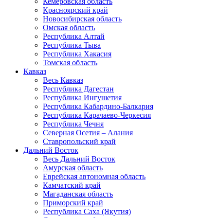
Кемеровская область
Красноярский край
Новосибирская область
Омская область
Республика Алтай
Республика Тыва
Республика Хакасия
Томская область
Кавказ
Весь Кавказ
Республика Дагестан
Республика Ингушетия
Республика Кабардино-Балкария
Республика Карачаево-Черкесия
Республика Чечня
Северная Осетия – Алания
Ставропольский край
Дальний Восток
Весь Дальний Восток
Амурская область
Еврейская автономная область
Камчатский край
Магаданская область
Приморский край
Республика Саха (Якутия)