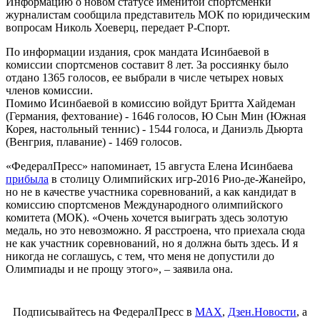
Информацию о новом статусе именитой спортсменки
журналистам сообщила представитель МОК по юридическим
вопросам Николь Хоеверц, передает Р-Спорт.
По информации издания, срок мандата Исинбаевой в
комиссии спортсменов составит 8 лет. За россиянку было
отдано 1365 голосов, ее выбрали в числе четырех новых
членов комиссии.
Помимо Исинбаевой в комиссию войдут Бритта Хайдеман
(Германия, фехтование) - 1646 голосов, Ю Сын Мин (Южная
Корея, настольный теннис) - 1544 голоса, и Даниэль Дьюрта
(Венгрия, плавание) - 1469 голосов.
«ФедералПресс» напоминает, 15 августа Елена Исинбаева
прибыла
в столицу Олимпийских игр-2016 Рио-де-Жанейро,
но не в качестве участника соревнований, а как кандидат в
комиссию спортсменов Международного олимпийского
комитета (МОК). «Очень хочется выиграть здесь золотую
медаль, но это невозможно. Я расстроена, что приехала сюда
не как участник соревнований, но я должна быть здесь. И я
никогда не соглашусь, с тем, что меня не допустили до
Олимпиады и не прощу этого», – заявила она.
Подписывайтесь на ФедералПресс в
МАХ
,
Дзен.Новости
, а