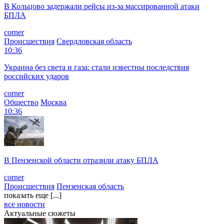
В Кольцово задержали рейсы из-за массированной атаки
БПЛА
corner
Происшествия
Свердловская область
10:36
Украина без света и газа: стали известны последствия
российских ударов
corner
Общество
Москва
10:36
В Пензенской области отразили атаку БПЛА
corner
Происшествия
Пензенская область
показать еще [...]
все новости
Актуальные сюжеты