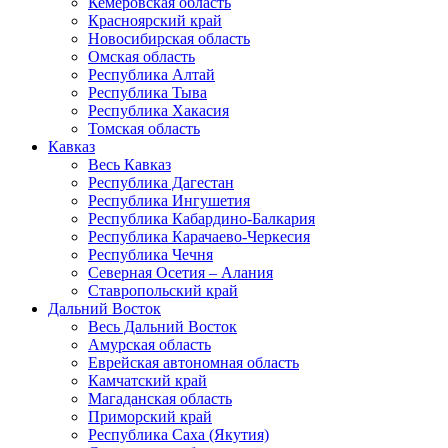
Кемеровская область
Красноярский край
Новосибирская область
Омская область
Республика Алтай
Республика Тыва
Республика Хакасия
Томская область
Кавказ
Весь Кавказ
Республика Дагестан
Республика Ингушетия
Республика Кабардино-Балкария
Республика Карачаево-Черкесия
Республика Чечня
Северная Осетия – Алания
Ставропольский край
Дальний Восток
Весь Дальний Восток
Амурская область
Еврейская автономная область
Камчатский край
Магаданская область
Приморский край
Республика Саха (Якутия)