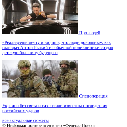
Про людей
«Реализуешь мечту и видишь, что люди довольны»: как
главврач Антон Рыжий из обычной поликлиники создал
детскую больницу будущего
Спецоперация
Украина без света и газа: стали известны последствия
российских ударов
все актуальные сюжеты
© Информационное агентство «ФедералПресс»