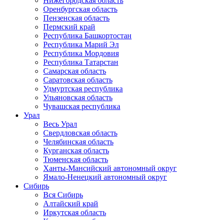
Нижегородская область
Оренбургская область
Пензенская область
Пермский край
Республика Башкортостан
Республика Марий Эл
Республика Мордовия
Республика Татарстан
Самарская область
Саратовская область
Удмуртская республика
Ульяновская область
Чувашская республика
Урал
Весь Урал
Свердловская область
Челябинская область
Курганская область
Тюменская область
Ханты-Мансийский автономный округ
Ямало-Ненецкий автономный округ
Сибирь
Вся Сибирь
Алтайский край
Иркутская область