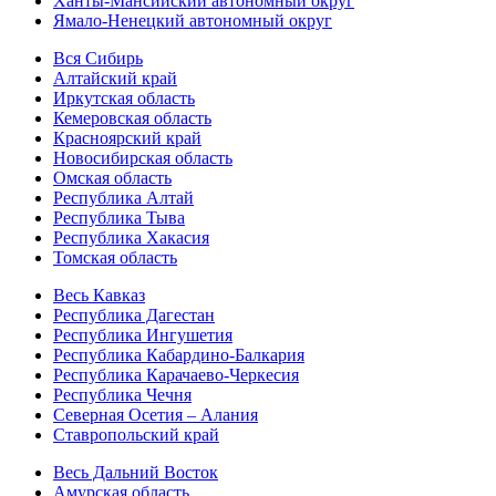
Ханты-Мансийский автономный округ
Ямало-Ненецкий автономный округ
Вся Сибирь
Алтайский край
Иркутская область
Кемеровская область
Красноярский край
Новосибирская область
Омская область
Республика Алтай
Республика Тыва
Республика Хакасия
Томская область
Весь Кавказ
Республика Дагестан
Республика Ингушетия
Республика Кабардино-Балкария
Республика Карачаево-Черкесия
Республика Чечня
Северная Осетия – Алания
Ставропольский край
Весь Дальний Восток
Амурская область