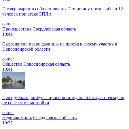
Паслер выразил соболезнования Татарстану после гибели 12
человек при атаке БПЛА
corner
Происшествия
Свердловская область
10:49
Суд защитил право дачницы на проезд к своему участку в
Новосибирской области
corner
Общество
Новосибирская область
10:41
Центру Екатеринбурга присвоили звучный статус: почему он
не спасает от застройки
corner
Недвижимость
Свердловская область
10:37