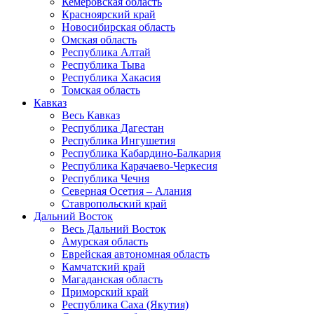
Кемеровская область
Красноярский край
Новосибирская область
Омская область
Республика Алтай
Республика Тыва
Республика Хакасия
Томская область
Кавказ
Весь Кавказ
Республика Дагестан
Республика Ингушетия
Республика Кабардино-Балкария
Республика Карачаево-Черкесия
Республика Чечня
Северная Осетия – Алания
Ставропольский край
Дальний Восток
Весь Дальний Восток
Амурская область
Еврейская автономная область
Камчатский край
Магаданская область
Приморский край
Республика Саха (Якутия)