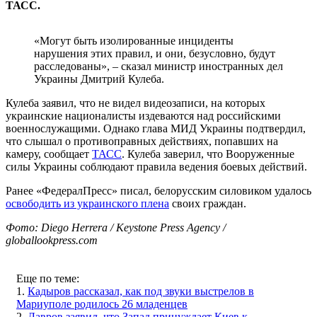
ТАСС.
«Могут быть изолированные инциденты
нарушения этих правил, и они, безусловно, будут
расследованы», – сказал министр иностранных дел
Украины Дмитрий Кулеба.
Кулеба заявил, что не видел видеозаписи, на которых
украинские националисты издеваются над российскими
военнослужащими. Однако глава МИД Украины подтвердил,
что слышал о противоправных действиях, попавших на
камеру, сообщает
ТАСС
. Кулеба заверил, что Вооруженные
силы Украины соблюдают правила ведения боевых действий.
Ранее «ФедералПресс» писал, белорусским силовиком удалось
освободить из украинского плена
своих граждан.
Фото: Diego Herrera / Keystone Press Agency /
globallookpress.com
Еще по теме:
1.
Кадыров рассказал, как под звуки выстрелов в
Мариуполе родилось 26 младенцев
2.
Лавров заявил, что Запад принуждает Киев к