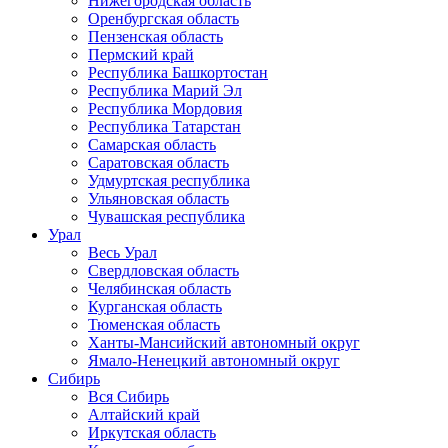
Нижегородская область
Оренбургская область
Пензенская область
Пермский край
Республика Башкортостан
Республика Марий Эл
Республика Мордовия
Республика Татарстан
Самарская область
Саратовская область
Удмуртская республика
Ульяновская область
Чувашская республика
Урал
Весь Урал
Свердловская область
Челябинская область
Курганская область
Тюменская область
Ханты-Мансийский автономный округ
Ямало-Ненецкий автономный округ
Сибирь
Вся Сибирь
Алтайский край
Иркутская область