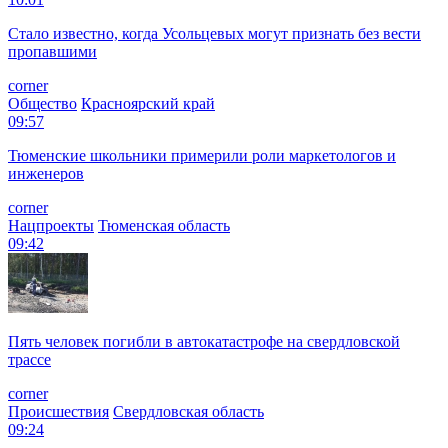
Стало известно, когда Усольцевых могут признать без вести
пропавшими
corner
Общество
Красноярский край
09:57
Тюменские школьники примерили роли маркетологов и
инженеров
corner
Нацпроекты
Тюменская область
09:42
Пять человек погибли в автокатастрофе на свердловской
трассе
corner
Происшествия
Свердловская область
09:24