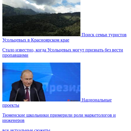
Поиск семьи туристов
Усольцевых в Красноярском крае
Стало известно, когда Усольцевых могут признать без вести
пропавшими
Национальные
проекты
Тюменские школьники примерили роли маркетологов и
инженеров
все актуальные сюжеты