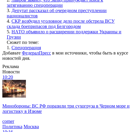
затягиванию спецоперации
3.
Депутат рассказал об очередном преступлении
националистов
4.
СКР возбудил уголовное дело после обстрела ВСУ
склада боеприпасов под Белгородом
5.
НАТО объявило о расширении поддержки Украины и
Грузии
Сюжет по теме:
1.
Спецоперация
Добавьте
ФедералПресс
в мои источники, чтобы быть в курсе
новостей дня.
Реклама
Новости
10:20
Минобороны: ВС РФ поразили три сухогруза в Черном море и
логистику в Изюме
corner
Политика
Москва
10:16