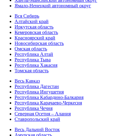
Ханты-Мансийский автономный округ
Ямало-Ненецкий автономный округ
Вся Сибирь
Алтайский край
Иркутская область
Кемеровская область
Красноярский край
Новосибирская область
Омская область
Республика Алтай
Республика Тыва
Республика Хакасия
Томская область
Весь Кавказ
Республика Дагестан
Республика Ингушетия
Республика Кабардино-Балкария
Республика Карачаево-Черкесия
Республика Чечня
Северная Осетия – Алания
Ставропольский край
Весь Дальний Восток
Амурская область