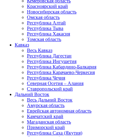
Кемеровская область
Красноярский край
Новосибирская область
Омская область
Республика Алтай
Республика Тыва
Республика Хакасия
Томская область
Кавказ
Весь Кавказ
Республика Дагестан
Республика Ингушетия
Республика Кабардино-Балкария
Республика Карачаево-Черкесия
Республика Чечня
Северная Осетия – Алания
Ставропольский край
Дальний Восток
Весь Дальний Восток
Амурская область
Еврейская автономная область
Камчатский край
Магаданская область
Приморский край
Республика Саха (Якутия)