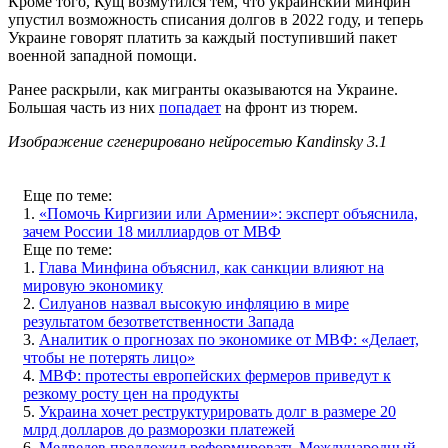
Кроме того, Кущ возмутился тем, что украинский минфин
упустил возможность списания долгов в 2022 году, и теперь
Украине говорят платить за каждый поступивший пакет
военной западной помощи.
Ранее раскрыли, как мигранты оказываются на Украине.
Большая часть из них
попадает
на фронт из тюрем.
Изображение сгенерировано нейросетью Kandinsky 3.1
Еще по теме:
1.
«Помочь Киргизии или Армении»: эксперт объяснила,
зачем России 18 миллиардов от МВФ
Еще по теме:
1.
Глава Минфина объяснил, как санкции влияют на
мировую экономику
2.
Силуанов назвал высокую инфляцию в мире
результатом безответственности Запада
3.
Аналитик о прогнозах по экономике от МВФ: «Делает,
чтобы не потерять лицо»
4.
МВФ: протесты европейских фермеров приведут к
резкому росту цен на продукты
5.
Украина хочет реструктурировать долг в размере 20
млрд долларов до разморозки платежей
6.
Медведев предложил реформировать Международный