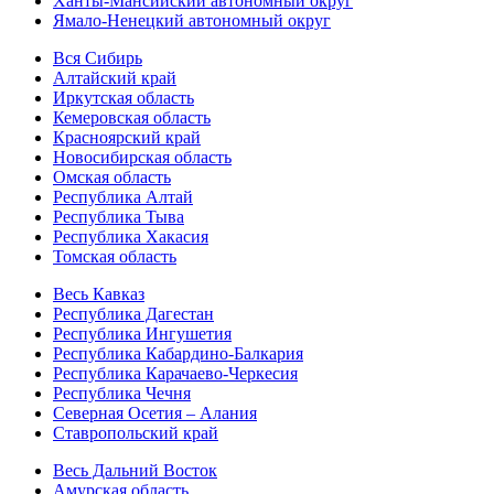
Ханты-Мансийский автономный округ
Ямало-Ненецкий автономный округ
Вся Сибирь
Алтайский край
Иркутская область
Кемеровская область
Красноярский край
Новосибирская область
Омская область
Республика Алтай
Республика Тыва
Республика Хакасия
Томская область
Весь Кавказ
Республика Дагестан
Республика Ингушетия
Республика Кабардино-Балкария
Республика Карачаево-Черкесия
Республика Чечня
Северная Осетия – Алания
Ставропольский край
Весь Дальний Восток
Амурская область