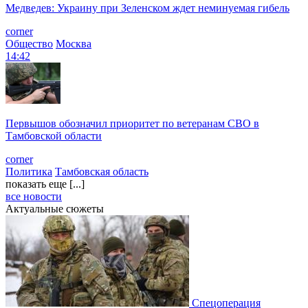
Медведев: Украину при Зеленском ждет неминуемая гибель
corner
Общество
Москва
14:42
Первышов обозначил приоритет по ветеранам СВО в
Тамбовской области
corner
Политика
Тамбовская область
показать еще [...]
все новости
Актуальные сюжеты
Спецоперация