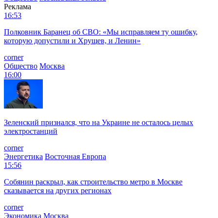
Реклама
16:53
Полковник Баранец об СВО: «Мы исправляем ту ошибку,
которую допустили и Хрущев, и Ленин»
corner
Общество
Москва
16:00
Зеленский признался, что на Украине не осталось целых
электростанций
corner
Энергетика
Восточная Европа
15:56
Собянин раскрыл, как строительство метро в Москве
сказывается на других регионах
corner
Экономика
Москва