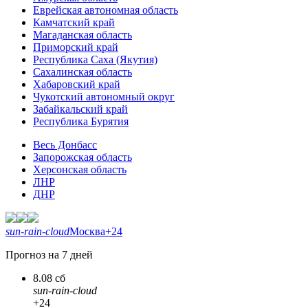
Еврейская автономная область
Камчатский край
Магаданская область
Приморский край
Республика Саха (Якутия)
Сахалинская область
Хабаровский край
Чукотский автономный округ
Забайкальский край
Республика Бурятия
Весь Донбасс
Запорожская область
Херсонская область
ЛНР
ДНР
sun-rain-cloud
Москва
+24
Прогноз на 7 дней
8.08 сб
sun-rain-cloud
+24