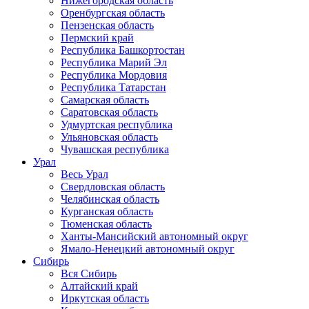
Нижегородская область
Оренбургская область
Пензенская область
Пермский край
Республика Башкортостан
Республика Марий Эл
Республика Мордовия
Республика Татарстан
Самарская область
Саратовская область
Удмуртская республика
Ульяновская область
Чувашская республика
Урал
Весь Урал
Свердловская область
Челябинская область
Курганская область
Тюменская область
Ханты-Мансийский автономный округ
Ямало-Ненецкий автономный округ
Сибирь
Вся Сибирь
Алтайский край
Иркутская область