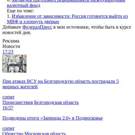
валютный фонд
Еще по теме:
1.
Избавление от зависимости: Россия готовится выйти из
МВФ и хлопнуть дверью
Добавьте
ФедералПресс
в мои источники, чтобы быть в курсе
новостей дня.
Реклама
Новости
17:23
При атаках ВСУ на Белгородскую область пострадали 5
мирных жителей
corner
Происшествия
Белгородская область
16:57
Подведены итоги «Зарницы 2.0» в Подмосковье
corner
Общество
Московская область