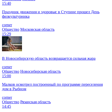
15:40
Праздник движения и здоровья: в Ступине прошел День
физкультурника
corner
Общество
Московская область
15:29
В Новосибирскую область возвращается сильная жара
corner
Общество
Новосибирская область
15:00
Малков осмотрел построенный по программе переселения
дом в Рыбном
corner
Общество
Рязанская область
14:45