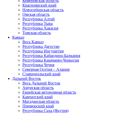
Кемеровская область
Красноярский край
Новосибирская область
Омская область
Республика Алтай
Республика Тыва
Республика Хакасия
Томская область
Кавказ
Весь Кавказ
Республика Дагестан
Республика Ингушетия
Республика Кабардино-Балкария
Республика Карачаево-Черкесия
Республика Чечня
Северная Осетия – Алания
Ставропольский край
Дальний Восток
Весь Дальний Восток
Амурская область
Еврейская автономная область
Камчатский край
Магаданская область
Приморский край
Республика Саха (Якутия)