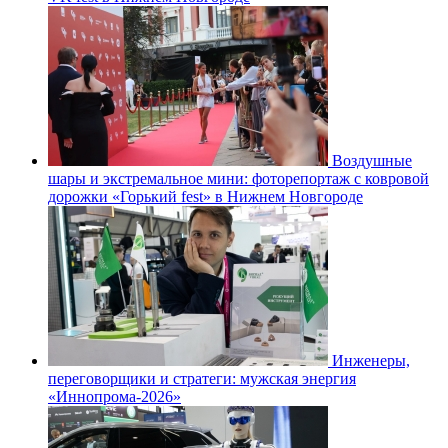
Воздушные
шары и экстремальное мини: фоторепортаж с ковровой
дорожки «Горький fest» в Нижнем Новгороде
Инженеры,
переговорщики и стратеги: мужская энергия
«Иннопрома-2026»