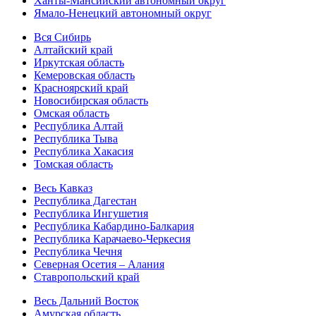
Ханты-Мансийский автономный округ
Ямало-Ненецкий автономный округ
Вся Сибирь
Алтайский край
Иркутская область
Кемеровская область
Красноярский край
Новосибирская область
Омская область
Республика Алтай
Республика Тыва
Республика Хакасия
Томская область
Весь Кавказ
Республика Дагестан
Республика Ингушетия
Республика Кабардино-Балкария
Республика Карачаево-Черкесия
Республика Чечня
Северная Осетия – Алания
Ставропольский край
Весь Дальний Восток
Амурская область