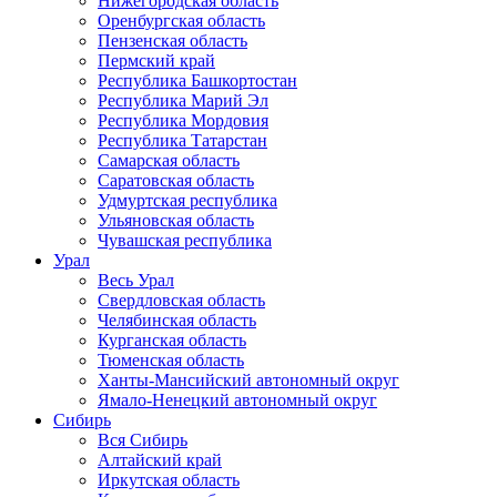
Нижегородская область
Оренбургская область
Пензенская область
Пермский край
Республика Башкортостан
Республика Марий Эл
Республика Мордовия
Республика Татарстан
Самарская область
Саратовская область
Удмуртская республика
Ульяновская область
Чувашская республика
Урал
Весь Урал
Свердловская область
Челябинская область
Курганская область
Тюменская область
Ханты-Мансийский автономный округ
Ямало-Ненецкий автономный округ
Сибирь
Вся Сибирь
Алтайский край
Иркутская область