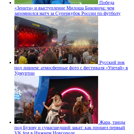
Победа
«Зенита» и выступление Милоша Биковича: чем
запомнился матч за Суперкубок России по футболу
Русский рок
под ливнем: атмосферные фото с фестиваля «Улетай» в
Удмуртии
Жара, танцы
под Бузову и сумасшедший закат: как прошел первый
VK fest в Нижнем Новгороде