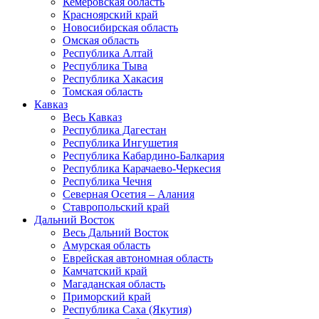
Кемеровская область
Красноярский край
Новосибирская область
Омская область
Республика Алтай
Республика Тыва
Республика Хакасия
Томская область
Кавказ
Весь Кавказ
Республика Дагестан
Республика Ингушетия
Республика Кабардино-Балкария
Республика Карачаево-Черкесия
Республика Чечня
Северная Осетия – Алания
Ставропольский край
Дальний Восток
Весь Дальний Восток
Амурская область
Еврейская автономная область
Камчатский край
Магаданская область
Приморский край
Республика Саха (Якутия)