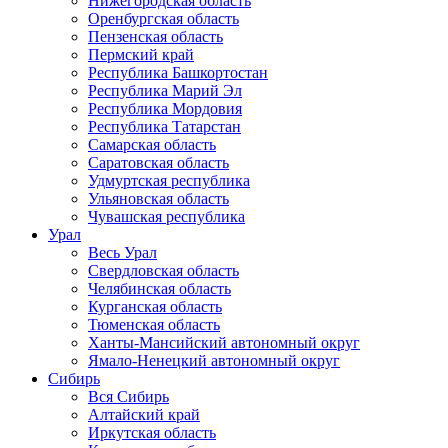
Нижегородская область
Оренбургская область
Пензенская область
Пермский край
Республика Башкортостан
Республика Марий Эл
Республика Мордовия
Республика Татарстан
Самарская область
Саратовская область
Удмуртская республика
Ульяновская область
Чувашская республика
Урал
Весь Урал
Свердловская область
Челябинская область
Курганская область
Тюменская область
Ханты-Мансийский автономный округ
Ямало-Ненецкий автономный округ
Сибирь
Вся Сибирь
Алтайский край
Иркутская область