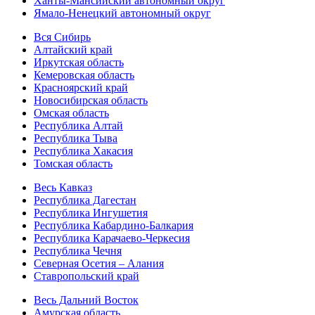
Ханты-Мансийский автономный округ
Ямало-Ненецкий автономный округ
Вся Сибирь
Алтайский край
Иркутская область
Кемеровская область
Красноярский край
Новосибирская область
Омская область
Республика Алтай
Республика Тыва
Республика Хакасия
Томская область
Весь Кавказ
Республика Дагестан
Республика Ингушетия
Республика Кабардино-Балкария
Республика Карачаево-Черкесия
Республика Чечня
Северная Осетия – Алания
Ставропольский край
Весь Дальний Восток
Амурская область