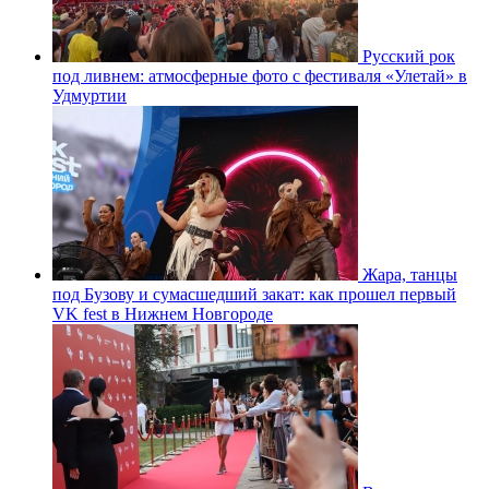
Русский рок
под ливнем: атмосферные фото с фестиваля «Улетай» в
Удмуртии
Жара, танцы
под Бузову и сумасшедший закат: как прошел первый
VK fest в Нижнем Новгороде