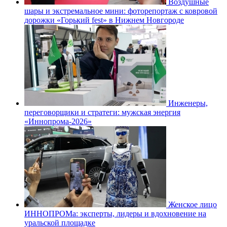
Воздушные
шары и экстремальное мини: фоторепортаж с ковровой
дорожки «Горький fest» в Нижнем Новгороде
Инженеры,
переговорщики и стратеги: мужская энергия
«Иннопрома-2026»
Женское лицо
ИННОПРОМа: эксперты, лидеры и вдохновение на
уральской площадке