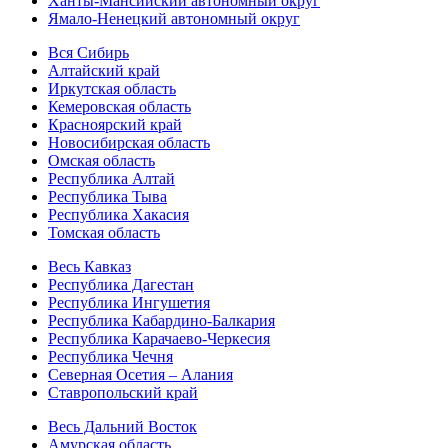
Ханты-Мансийский автономный округ
Ямало-Ненецкий автономный округ
Вся Сибирь
Алтайский край
Иркутская область
Кемеровская область
Красноярский край
Новосибирская область
Омская область
Республика Алтай
Республика Тыва
Республика Хакасия
Томская область
Весь Кавказ
Республика Дагестан
Республика Ингушетия
Республика Кабардино-Балкария
Республика Карачаево-Черкесия
Республика Чечня
Северная Осетия – Алания
Ставропольский край
Весь Дальний Восток
Амурская область