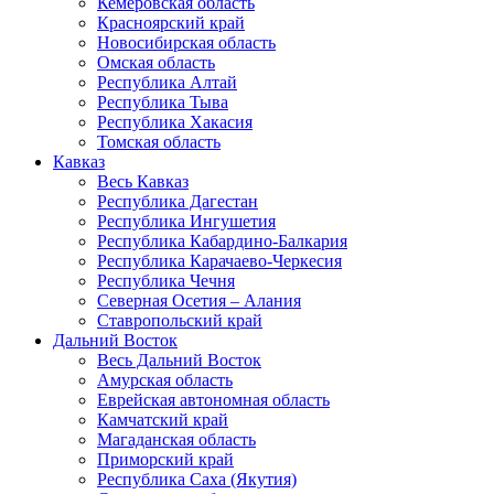
Кемеровская область
Красноярский край
Новосибирская область
Омская область
Республика Алтай
Республика Тыва
Республика Хакасия
Томская область
Кавказ
Весь Кавказ
Республика Дагестан
Республика Ингушетия
Республика Кабардино-Балкария
Республика Карачаево-Черкесия
Республика Чечня
Северная Осетия – Алания
Ставропольский край
Дальний Восток
Весь Дальний Восток
Амурская область
Еврейская автономная область
Камчатский край
Магаданская область
Приморский край
Республика Саха (Якутия)