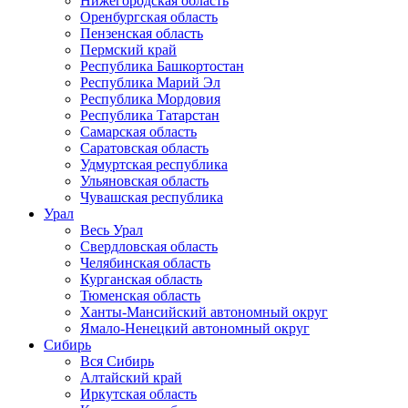
Нижегородская область
Оренбургская область
Пензенская область
Пермский край
Республика Башкортостан
Республика Марий Эл
Республика Мордовия
Республика Татарстан
Самарская область
Саратовская область
Удмуртская республика
Ульяновская область
Чувашская республика
Урал
Весь Урал
Свердловская область
Челябинская область
Курганская область
Тюменская область
Ханты-Мансийский автономный округ
Ямало-Ненецкий автономный округ
Сибирь
Вся Сибирь
Алтайский край
Иркутская область