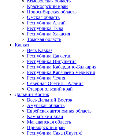
Кемеровская область
Красноярский край
Новосибирская область
Омская область
Республика Алтай
Республика Тыва
Республика Хакасия
Томская область
Кавказ
Весь Кавказ
Республика Дагестан
Республика Ингушетия
Республика Кабардино-Балкария
Республика Карачаево-Черкесия
Республика Чечня
Северная Осетия – Алания
Ставропольский край
Дальний Восток
Весь Дальний Восток
Амурская область
Еврейская автономная область
Камчатский край
Магаданская область
Приморский край
Республика Саха (Якутия)