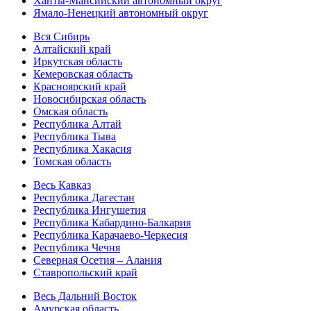
Ханты-Мансийский автономный округ
Ямало-Ненецкий автономный округ
Вся Сибирь
Алтайский край
Иркутская область
Кемеровская область
Красноярский край
Новосибирская область
Омская область
Республика Алтай
Республика Тыва
Республика Хакасия
Томская область
Весь Кавказ
Республика Дагестан
Республика Ингушетия
Республика Кабардино-Балкария
Республика Карачаево-Черкесия
Республика Чечня
Северная Осетия – Алания
Ставропольский край
Весь Дальний Восток
Амурская область