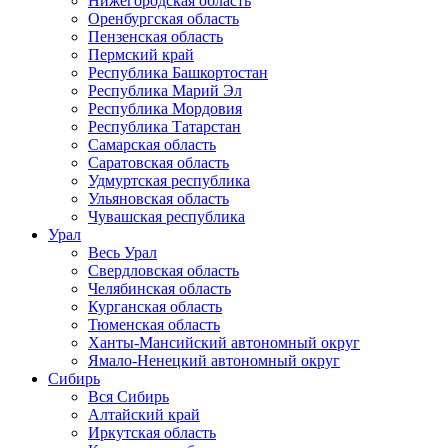
Нижегородская область
Оренбургская область
Пензенская область
Пермский край
Республика Башкортостан
Республика Марий Эл
Республика Мордовия
Республика Татарстан
Самарская область
Саратовская область
Удмуртская республика
Ульяновская область
Чувашская республика
Урал
Весь Урал
Свердловская область
Челябинская область
Курганская область
Тюменская область
Ханты-Мансийский автономный округ
Ямало-Ненецкий автономный округ
Сибирь
Вся Сибирь
Алтайский край
Иркутская область