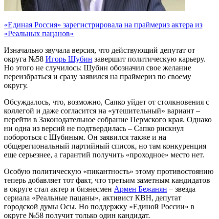
«Единая Россия» зарегистрировала на праймериз актера из
«Реальных пацанов»
Изначально звучала версия, что действующий депутат от
округа №58
Игорь Шубин
завершит политическую карьеру.
Но этого не случилось: Шубин обозначил свое желание
переизбраться и сразу заявился на праймериз по своему
округу.
Обсуждалось, что, возможно, Сапко уйдет от столкновения с
коллегой и даже согласится на «утешительный» вариант –
перейти в Законодательное собрание Пермского края. Однако
ни одна из версий не подтвердилась – Сапко рискнул
побороться с Шубиным. Он заявился также и на
общерегиональный партийный список, но там конкуренция
еще серьезнее, а гарантий получить «проходное» место нет.
Особую политическую «пикантность» этому противостоянию
теперь добавляет тот факт, что третьим заметным кандидатов
в округе стал актер и бизнесмен
Армен Бежанян
– звезда
сериала «Реальные пацаны», активист КВН, депутат
городской думы Осы. Но поддержку «Единой России» в
округе №58 получит только один кандидат.