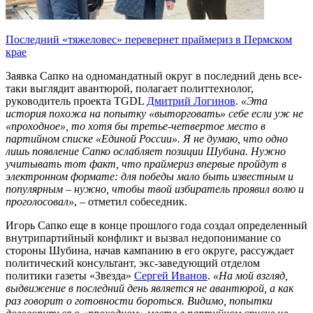
Последний «тяжеловес» перевернет праймериз в Пермском
крае
Заявка Сапко на одномандатный округ в последний день все-
таки выглядит авантюрой, полагает политтехнолог,
руководитель проекта TGDL
Дмитрий Логинов
.
«Эта
история похожа на попытку «выторговать» себе если уж не
«проходное», то хотя бы третье-четвертое место в
партийном списке «Единой России». Я не думаю, что одно
лишь появление Сапко ослабляет позиции Шубина. Нужно
учитывать тот факт, что праймериз впервые пройдут в
электронном формате: для победы мало быть известным и
популярным – нужно, чтобы твой избиратель проявил волю и
проголосовал»
, – отметил собеседник.
Игорь Сапко еще в конце прошлого года создал определенный
внутрипартийный конфликт и вызвал недопонимание со
стороны Шубина, начав кампанию в его округе, рассуждает
политический консультант, экс-заведующий отделом
политики газеты «Звезда»
Сергей Иванов
.
«На мой взгляд,
выдвижение в последний день является не авантюрой, а как
раз говорит о готовности бороться. Видимо, попытки