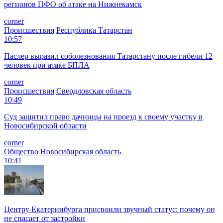
регионов ПФО об атаке на Нижнекамск
corner
Происшествия
Республика Татарстан
10:57
Паслер выразил соболезнования Татарстану после гибели 12
человек при атаке БПЛА
corner
Происшествия
Свердловская область
10:49
Суд защитил право дачницы на проезд к своему участку в
Новосибирской области
corner
Общество
Новосибирская область
10:41
Центру Екатеринбурга присвоили звучный статус: почему он
не спасает от застройки