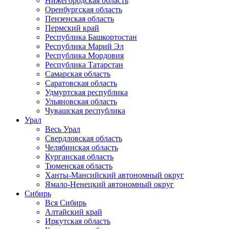
Нижегородская область
Оренбургская область
Пензенская область
Пермский край
Республика Башкортостан
Республика Марий Эл
Республика Мордовия
Республика Татарстан
Самарская область
Саратовская область
Удмуртская республика
Ульяновская область
Чувашская республика
Урал
Весь Урал
Свердловская область
Челябинская область
Курганская область
Тюменская область
Ханты-Мансийский автономный округ
Ямало-Ненецкий автономный округ
Сибирь
Вся Сибирь
Алтайский край
Иркутская область