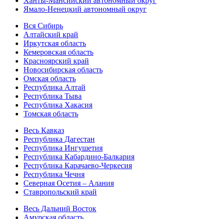
Ханты-Мансийский автономный округ
Ямало-Ненецкий автономный округ
Вся Сибирь
Алтайский край
Иркутская область
Кемеровская область
Красноярский край
Новосибирская область
Омская область
Республика Алтай
Республика Тыва
Республика Хакасия
Томская область
Весь Кавказ
Республика Дагестан
Республика Ингушетия
Республика Кабардино-Балкария
Республика Карачаево-Черкесия
Республика Чечня
Северная Осетия – Алания
Ставропольский край
Весь Дальний Восток
Амурская область