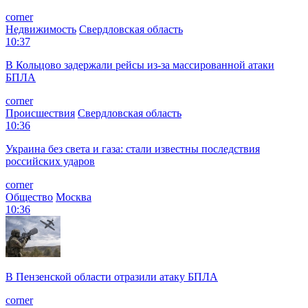
corner
Недвижимость
Свердловская область
10:37
В Кольцово задержали рейсы из-за массированной атаки
БПЛА
corner
Происшествия
Свердловская область
10:36
Украина без света и газа: стали известны последствия
российских ударов
corner
Общество
Москва
10:36
В Пензенской области отразили атаку БПЛА
corner