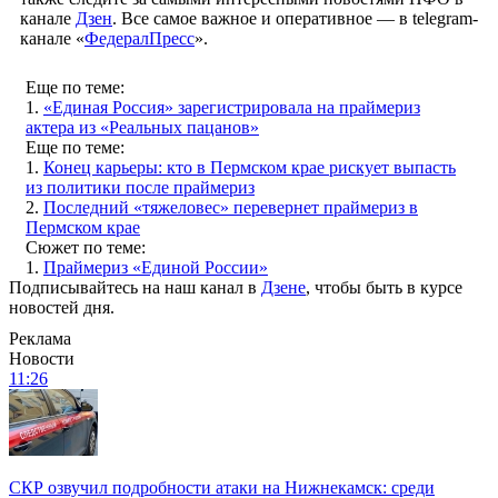
канале
Дзен
. Все самое важное и оперативное — в telegram-
канале «
ФедералПресс
».
Еще по теме:
1.
«Единая Россия» зарегистрировала на праймериз
актера из «Реальных пацанов»
Еще по теме:
1.
Конец карьеры: кто в Пермском крае рискует выпасть
из политики после праймериз
2.
Последний «тяжеловес» перевернет праймериз в
Пермском крае
Сюжет по теме:
1.
Праймериз «Единой России»
Подписывайтесь на наш канал в
Дзене
, чтобы быть в курсе
новостей дня.
Реклама
Новости
11:26
СКР озвучил подробности атаки на Нижнекамск: среди