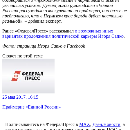
договориться о «проходном» месте в партийном списке не
увенчались успехом. Думаю, когда руководство «Единой
России» рассуждало о конкуренции на праймериз, оно даже не
предполагало, что в Пермском крае борьба будет настолько
реальной»
, – добавил эксперт.
Ранее «ФедералПресс» рассказывал
о возможных иных
вариантах продолжения политической карьеры Игоря Сапко
.
Фото: страница Игоря Сапко в Facebook
Сюжет по этой теме
25 мая 2017, 16:15
Праймериз «Единой России»
Подписывайтесь на ФедералПресс в
МАХ
,
Дзен.Новости
, а
также следите за самыми интересными новостями ПФО в