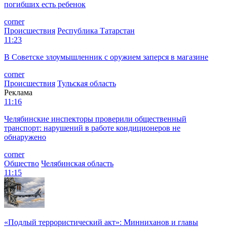
погибших есть ребенок
corner
Происшествия
Республика Татарстан
11:23
В Советске злоумышленник с оружием заперся в магазине
corner
Происшествия
Тульская область
Реклама
11:16
Челябинские инспекторы проверили общественный
транспорт: нарушений в работе кондиционеров не
обнаружено
corner
Общество
Челябинская область
11:15
«Подлый террористический акт»: Минниханов и главы