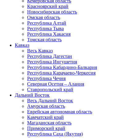
Кемеровская область
Красноярский край
Новосибирская область
Омская область
Республика Алтай
Республика Тыва
Республика Хакасия
Томская область
Кавказ
Весь Кавказ
Республика Дагестан
Республика Ингушетия
Республика Кабардино-Балкария
Республика Карачаево-Черкесия
Республика Чечня
Северная Осетия – Алания
Ставропольский край
Дальний Восток
Весь Дальний Восток
Амурская область
Еврейская автономная область
Камчатский край
Магаданская область
Приморский край
Республика Саха (Якутия)