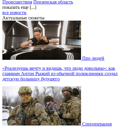
Происшествия
Пензенская область
показать еще [...]
все новости
Актуальные сюжеты
Про людей
«Реализуешь мечту и видишь, что люди довольны»: как
главврач Антон Рыжий из обычной поликлиники создал
детскую больницу будущего
Спецоперация