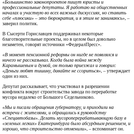
«Большинство законопроектов пишут юристы и
профессиональные депутаты. Я работаю на общественных
началах и участвую во всех важных дискуссиях, но ставить
себе «плюсики» – это бюрократия, и я этим не занимаюсь»
, –
заверил политик.
В Сысерти Гориславцев поддерживал некоторые
благотворительные проекты, но в целом был довольно
незаметен, говорят источники «ФедералПресс».
«В момент пенсионной реформы он нигде не появлялся и
ничего не рассказывал. Когда была война между
Карамышевым и думой, он только приезжал и говорил:
«Деньги любят тишину, давайте не ссориться»
, – утверждает
один из них.
Депутат рассказывает, что участвовал в разрешении
конфликта вокруг строительства завода по переработке
мусора недалеко от Большого Седельниково.
«Мы и писали обращения губернатору, и приходили на
встречи с жителями, и обращались к руководству
«Спецавтобазы». Делать мусороперерабатывающую базу в
«зеленых легких» Екатеринбурга было абсурдным решением, и
хорошо, что строительство отменили»
, – вспоминает он.