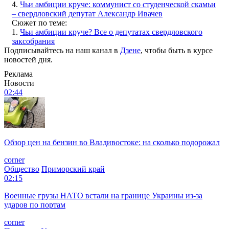
4.
Чьи амбиции круче: коммунист со студенческой скамьи
– свердловский депутат Александр Ивачев
Сюжет по теме:
1.
Чьи амбиции круче? Все о депутатах свердловского
заксобрания
Подписывайтесь на наш канал в
Дзене
, чтобы быть в курсе
новостей дня.
Реклама
Новости
02:44
Обзор цен на бензин во Владивостоке: на сколько подорожал
corner
Общество
Приморский край
02:15
Военные грузы НАТО встали на границе Украины из-за
ударов по портам
corner