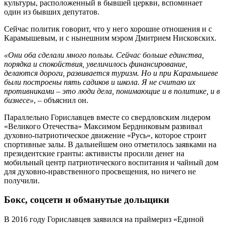
культуры, расположенный в бывшей церкви, вспоминает
один из бывших депутатов.
Сейчас политик говорит, что у него хорошие отношения и с
Карамышевым, и с нынешним мэром Дмитрием Нисковских.
«Они оба сделали много пользы. Сейчас больше единства,
порядка и спокойствия, увеличилось финансирование,
делаются дороги, развивается туризм. Но и при Карамышеве
были построены пять садиков и школа. Я не считаю их
противниками – это люди дела, понимающие и в политике, и в
бизнесе»
, – объяснил он.
Параллельно Гориславцев вместе со свердловским лидером
«Великого Отечества» Максимом Бердниковым развивал
духовно-патриотическое движение «Русь», которое строит
спортивные залы. В дальнейшем оно отметилось заявками на
президентские гранты: активисты просили денег на
мобильный центр патриотического воспитания и чайный дом
для духовно-нравственного просвещения, но ничего не
получили.
Бокс, соцсети и обманутые дольщики
В 2016 году Гориславцев заявился на праймериз «Единой