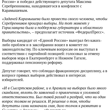
России» и победил действующего депутата Максима
Серебренникова, находившегося в конфликте с
Карамышевым.
«Задачей Карамышева было провести своего человека, чтобы
Серебренников проиграл выборы. На тот момент у
Гориславцева была и поддержка губернатора и областного
правительства»
, – предполагает источник «ФедералПресс».
Выборы кандидат от «Единой России» выиграл без каких-
либо проблем и в заксобрании вошел в комитет по
законодательству. По ключевым вопросам он выступал в
соответствии с партийной позицией: голосовал за отмену
выборов мэра в Екатеринбурге и Нижнем Тагиле,
поддерживал пенсионную реформу.
Депутат говорит, что соблюдал фракционную дисциплину, а в
вопросе прямых выборов действовал в интересах
избирателей.
«И в Сысертском районе, и в Арамили на выборах было много
скандалов, вплоть до заявлений о привлечении к уголовной
ответственности. Был такой разлад и раздрай, что ни один
вопрос толком не решался. И решение о том, чтобы
депутаты сами назначали глав, дало толчок к развитию и