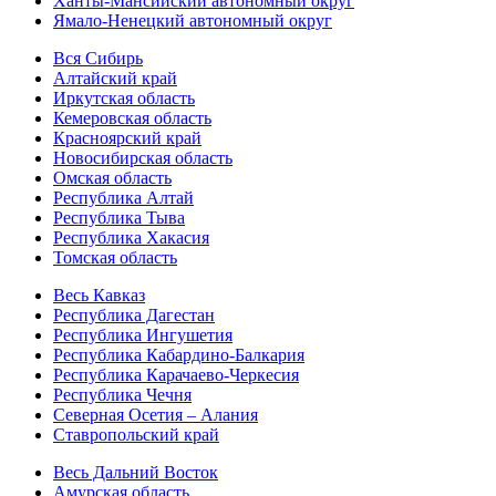
Ханты-Мансийский автономный округ
Ямало-Ненецкий автономный округ
Вся Сибирь
Алтайский край
Иркутская область
Кемеровская область
Красноярский край
Новосибирская область
Омская область
Республика Алтай
Республика Тыва
Республика Хакасия
Томская область
Весь Кавказ
Республика Дагестан
Республика Ингушетия
Республика Кабардино-Балкария
Республика Карачаево-Черкесия
Республика Чечня
Северная Осетия – Алания
Ставропольский край
Весь Дальний Восток
Амурская область