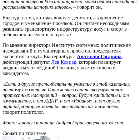
позиций интересов России: например, моим детям приходится
рассказывать историю заново»
, – говорит он.
Еще одна тема, которая волнует депутата, – укрупнение
городов и уменьшение поселков. Он считает необходимым
развивать транспортную инфраструктуру, досуг и спорт в
небольших населенных пунктах.
По мнению директора Института системных политических
исследований и гуманитарных проектов, председателя
экспертного клуба Екатеринбурга
Анатолия Гагарина
,
действующий депутат
Лев Ковпак
, который планирует
выдвигаться от «Единой России», является сильным
кандидатом.
«Есть и другие претенденты на участие в этой кампании,
поэтому сможет ли Гориславцев стать аккумулятором
протестных настроений – вопрос. Будут кандидаты и от
коммунистов, и от ЛДПР, и от «Родины», и от других
партий, которые могли бы выступить на этом поле»
, –
говорит политолог.
Фото: личная страница Андрея Гориславцева на Vk.com
Сюжет по этой теме