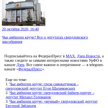
20 октября 2020, 16:40
Чьи амбиции круче? Все о депутатах свердловского
заксобрания
Подписывайтесь на ФедералПресс в
МАХ
,
Дзен.Новости
, а
также следите за самыми интересными новостями УрФО в
канале
Дзен
. Все самое важное и оперативное — в telegram-
канале «
ФедералПресс
».
Еще по теме:
1.
Чьи амбиции круче: гроза самокатчиков –
свердловский депутат Егор Шаламовских
2.
Чьи амбиции круче: свердловский байкер-хирург –
депутат Михаил Голованов
3.
Чьи амбиции круче: «вечный» свердловский депутат
Евгений Зяблицев