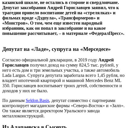
казанской школе, не остались в стороне и свердловчане.
Депутат заксобрания Андрей Гориславцев заявил, что к
трагедии привело воспитание детей на «стрелялках» и
фильмах вроде «Дэдпула», «Трансформеров» и
«Монстров». О том, чем еще известен народный
избранник, как он попал в заксобрание и на какое
повышение рассчитывает, – в материале «ФедералПресс».
Депутат на «Ладе», супруга на «Мерседесе»
Согласно официальной декларации, в 2019 году
Андрей
Гориславцев
получил доход на сумму 824,5 тыс. рублей, у
него есть дом и три земельных участка, а также автомобиль
Lada Largus. Супруга депутата заработала всего 1,45 рубля, но
владеет ипотечной квартирой и машиной Mercedes Benz ML
350. Гориславцев воспитывает троих детей, собственности и
доходов у них не было.
По данным
Seldon.Basis
, депутат совместно с партнерами
контролирует магаданские фирмы «Северо-Восток» и «Залп».
Он также является директором Уральского завода
металлоконструкций.
Из Алапаевска в Сысерть