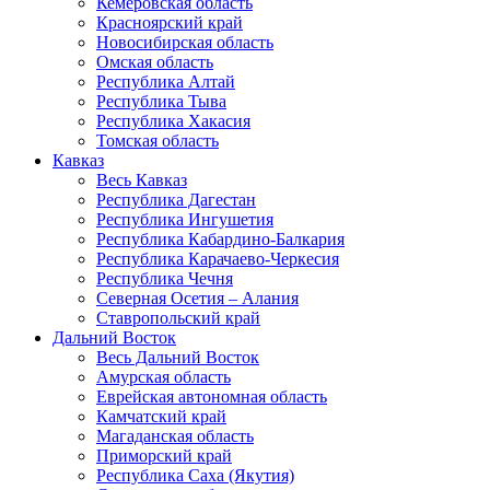
Кемеровская область
Красноярский край
Новосибирская область
Омская область
Республика Алтай
Республика Тыва
Республика Хакасия
Томская область
Кавказ
Весь Кавказ
Республика Дагестан
Республика Ингушетия
Республика Кабардино-Балкария
Республика Карачаево-Черкесия
Республика Чечня
Северная Осетия – Алания
Ставропольский край
Дальний Восток
Весь Дальний Восток
Амурская область
Еврейская автономная область
Камчатский край
Магаданская область
Приморский край
Республика Саха (Якутия)