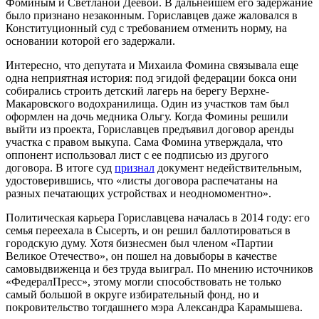
Фоминым и Светланой Деевой. В дальнейшем его задержание
было признано незаконным. Гориславцев даже жаловался в
Конституционный суд с требованием отменить норму, на
основании которой его задержали.
Интересно, что депутата и Михаила Фомина связывала еще
одна неприятная история: под эгидой федерации бокса они
собирались строить детский лагерь на берегу Верхне-
Макаровского водохранилища. Один из участков там был
оформлен на дочь медника Ольгу. Когда Фомины решили
выйти из проекта, Гориславцев предъявил договор аренды
участка с правом выкупа. Сама Фомина утверждала, что
оппонент использовал лист с ее подписью из другого
договора. В итоге суд
признал
документ недействительным,
удостоверившись, что «листы договора распечатаны на
разных печатающих устройствах и неодномоментно».
Политическая карьера Гориславцева началась в 2014 году: его
семья переехала в Сысерть, и он решил баллотироваться в
городскую думу. Хотя бизнесмен был членом «Партии
Великое Отечество», он пошел на довыборы в качестве
самовыдвиженца и без труда выиграл. По мнению источников
«ФедералПресс», этому могли способствовать не только
самый большой в округе избирательный фонд, но и
покровительство тогдашнего мэра Александра Карамышева.