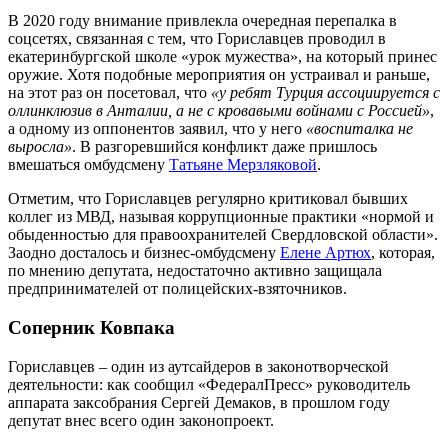
В 2020 году внимание привлекла очередная перепалка в
соцсетях, связанная с тем, что Гориславцев проводил в
екатеринбургской школе «урок мужества», на который принес
оружие. Хотя подобные мероприятия он устраивал и раньше,
на этот раз он посетовал, что
«у ребят Турция ассоциируется с
оллинклюзив в Анталии, а не с кровавыми войнами с Россией»
,
а одному из оппонентов заявил, что у него
«воспиталка не
выросла»
. В разгоревшийся конфликт даже пришлось
вмешаться омбудсмену
Татьяне Мерзляковой
.
Отметим, что Гориславцев регулярно критиковал бывших
коллег из МВД, называя коррупционные практики «нормой и
обыденностью для правоохранителей Свердловской области».
Заодно досталось и бизнес-омбудсмену
Елене Артюх
, которая,
по мнению депутата, недостаточно активно защищала
предпринимателей от полицейских-взяточников.
Соперник Ковпака
Гориславцев – один из аутсайдеров в законотворческой
деятельности: как сообщил «ФедералПресс» руководитель
аппарата заксобрания Сергей Демаков, в прошлом году
депутат внес всего один законопроект.