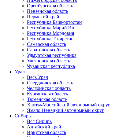
Нижегородская область
Оренбургская область
Пензенская область
Пермский край
Республика Башкортостан
Республика Марий Эл
Республика Мордовия
Республика Татарстан
Самарская область
Саратовская область
Удмуртская республика
Ульяновская область
Чувашская республика
Урал
Весь Урал
Свердловская область
Челябинская область
Курганская область
Тюменская область
Ханты-Мансийский автономный округ
Ямало-Ненецкий автономный округ
Сибирь
Вся Сибирь
Алтайский край
Иркутская область