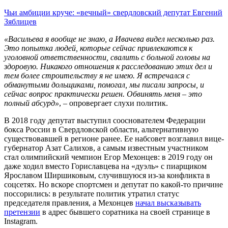
Чьи амбиции круче: «вечный» свердловский депутат Евгений
Зяблицев
«Васильева я вообще не знаю, а Ивачева видел несколько раз.
Это попытка людей, которые сейчас привлекаются к
уголовной ответственности, свалить с больной головы на
здоровую. Никакого отношения к расследованию этих дел и
тем более строительству я не имею. Я встречался с
обманутыми дольщиками, помогал, мы писали запросы, и
сейчас вопрос практически решен. Обвинять меня – это
полный абсурд»
, – опровергает слухи политик.
В 2018 году депутат выступил сооснователем Федерации
бокса России в Свердловской области, альтернативную
существовавшей в регионе ранее. Ее набсовет возглавил вице-
губернатор Азат Салихов, а самым известным участником
стал олимпийский чемпион Егор Мехонцев: в 2019 году он
даже ходил вместо Гориславцева на «дуэль» с пиарщиком
Ярославом Ширшиковым, случившуюся из-за конфликта в
соцсетях. Но вскоре спортсмен и депутат по какой-то причине
поссорились: в результате политик утратил статус
председателя правления, а Мехонцев
начал высказывать
претензии
в адрес бывшего соратника на своей странице в
Instagram.