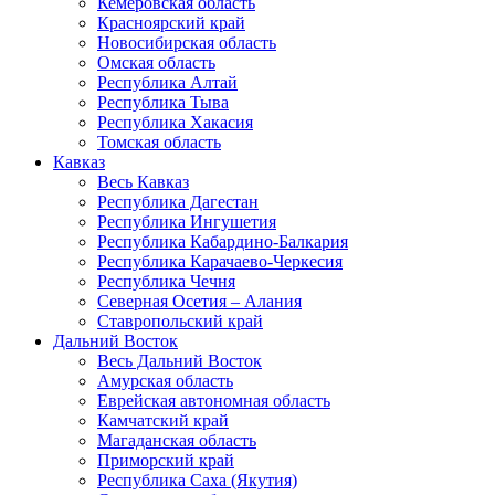
Кемеровская область
Красноярский край
Новосибирская область
Омская область
Республика Алтай
Республика Тыва
Республика Хакасия
Томская область
Кавказ
Весь Кавказ
Республика Дагестан
Республика Ингушетия
Республика Кабардино-Балкария
Республика Карачаево-Черкесия
Республика Чечня
Северная Осетия – Алания
Ставропольский край
Дальний Восток
Весь Дальний Восток
Амурская область
Еврейская автономная область
Камчатский край
Магаданская область
Приморский край
Республика Саха (Якутия)