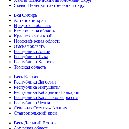
Ханты-Мансийский автономный округ
Ямало-Ненецкий автономный округ
Вся Сибирь
Алтайский край
Иркутская область
Кемеровская область
Красноярский край
Новосибирская область
Омская область
Республика Алтай
Республика Тыва
Республика Хакасия
Томская область
Весь Кавказ
Республика Дагестан
Республика Ингушетия
Республика Кабардино-Балкария
Республика Карачаево-Черкесия
Республика Чечня
Северная Осетия – Алания
Ставропольский край
Весь Дальний Восток
Амурская область