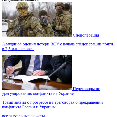
Спецоперация
Алаудинов оценил потери ВСУ с начала спецоперации почти
в 2,5 млн человек
Переговоры по
урегулированию конфликта на Украине
Трамп заявил о прогрессе в переговорах о прекращении
конфликта России и Украины
все актуальные сюжеты