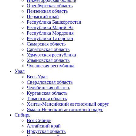
Нижегородская область
Оренбургская область
Пензенская область
Пермский край
Республика Башкортостан
Республика Марий Эл
Республика Мордовия
Республика Татарстан
Самарская область
Саратовская область
Удмуртская республика
Ульяновская область
Чувашская республика
Урал
Весь Урал
Свердловская область
Челябинская область
Курганская область
Тюменская область
Ханты-Мансийский автономный округ
Ямало-Ненецкий автономный округ
Сибирь
Вся Сибирь
Алтайский край
Иркутская область