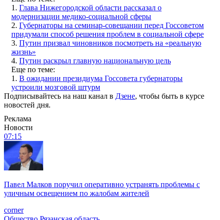
1.
Глава Нижегородской области рассказал о
модернизации медико-социальной сферы
2.
Губернаторы на семинар-совещании перед Госсоветом
придумали способ решения проблем в социальной сфере
3.
Путин призвал чиновников посмотреть на «реальную
жизнь»
4.
Путин раскрыл главную национальную цель
Еще по теме:
1.
В ожидании президиума Госсовета губернаторы
устроили мозговой штурм
Подписывайтесь на наш канал в
Дзене
, чтобы быть в курсе
новостей дня.
Реклама
Новости
07:15
Павел Малков поручил оперативно устранять проблемы с
уличным освещением по жалобам жителей
corner
Общество
Рязанская область