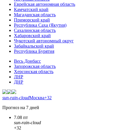
Еврейская автономная область
Камчатский край
Магаданская область
Приморский край
Республика Саха (Якутия)
Сахалинская область
Хабаровский край
Чукотский автономный округ
Забайкальский край
Республика Бурятия
Весь Донбасс
Запорожская область
Херсонская область
ЛНР
ДНР
sun-rain-cloud
Москва
+32
Прогноз на 7 дней
7.08 пт
sun-rain-cloud
+32