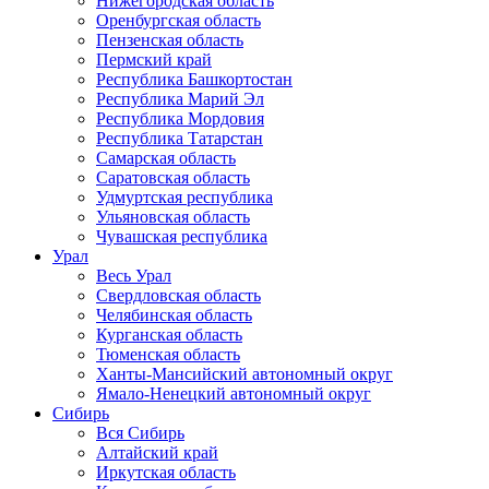
Нижегородская область
Оренбургская область
Пензенская область
Пермский край
Республика Башкортостан
Республика Марий Эл
Республика Мордовия
Республика Татарстан
Самарская область
Саратовская область
Удмуртская республика
Ульяновская область
Чувашская республика
Урал
Весь Урал
Свердловская область
Челябинская область
Курганская область
Тюменская область
Ханты-Мансийский автономный округ
Ямало-Ненецкий автономный округ
Сибирь
Вся Сибирь
Алтайский край
Иркутская область