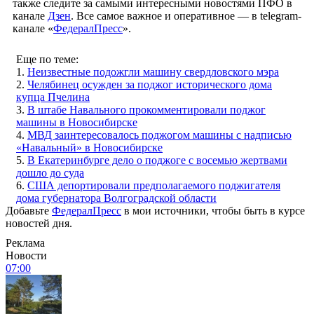
также следите за самыми интересными новостями ПФО в
канале
Дзен
. Все самое важное и оперативное — в telegram-
канале «
ФедералПресс
».
Еще по теме:
1.
Неизвестные подожгли машину свердловского мэра
2.
Челябинец осужден за поджог исторического дома
купца Пчелина
3.
В штабе Навального прокомментировали поджог
машины в Новосибирске
4.
МВД заинтересовалось поджогом машины с надписью
«Навальный» в Новосибирске
5.
В Екатеринбурге дело о поджоге с восемью жертвами
дошло до суда
6.
США депортировали предполагаемого поджигателя
дома губернатора Волгоградской области
Добавьте
ФедералПресс
в мои источники, чтобы быть в курсе
новостей дня.
Реклама
Новости
07:00