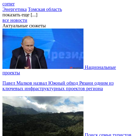
corner
Энергетика
Томская область
показать еще [...]
все новости
Актуальные сюжеты
Национальные
проекты
Павел Малков назвал Южный обход Рязани одним из
ключевых инфраструктурных проектов региона
Поиск семьи туристов