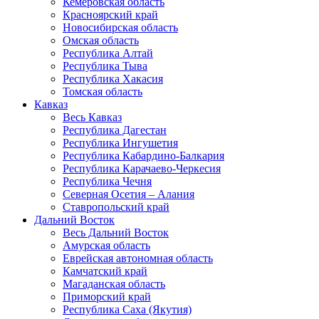
Кемеровская область
Красноярский край
Новосибирская область
Омская область
Республика Алтай
Республика Тыва
Республика Хакасия
Томская область
Кавказ
Весь Кавказ
Республика Дагестан
Республика Ингушетия
Республика Кабардино-Балкария
Республика Карачаево-Черкесия
Республика Чечня
Северная Осетия – Алания
Ставропольский край
Дальний Восток
Весь Дальний Восток
Амурская область
Еврейская автономная область
Камчатский край
Магаданская область
Приморский край
Республика Саха (Якутия)