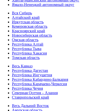
Ханты-Мансийский автономный округ
Ямало-Ненецкий автономный округ
Вся Сибирь
Алтайский край
Иркутская область
Кемеровская область
Красноярский край
Новосибирская область
Омская область
Республика Алтай
Республика Тыва
Республика Хакасия
Томская область
Весь Кавказ
Республика Дагестан
Республика Ингушетия
Республика Кабардино-Балкария
Республика Карачаево-Черкесия
Республика Чечня
Северная Осетия – Алания
Ставропольский край
Весь Дальний Восток
Амурская область