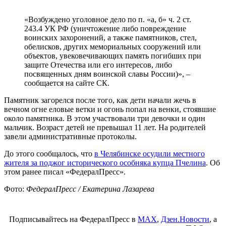
«Возбуждено уголовное дело по п. «а, б» ч. 2 ст.
243.4 УК РФ (уничтожение либо повреждение
воинских захоронений, а также памятников, стел,
обелисков, других мемориальных сооружений или
объектов, увековечивающих память погибших при
защите Отечества или его интересов, либо
посвященных дням воинской славы России)», –
сообщается на сайте СК.
Памятник загорелся после того, как дети начали жечь в
вечном огне еловые ветки и огонь попал на венки, стоявшие
около памятника. В этом участвовали три девочки и один
мальчик. Возраст детей не превышал 11 лет. На родителей
завели административные протоколы.
До этого сообщалось, что
в Челябинске осудили местного
жителя за поджог исторического особняка купца Пчелина
. Об
этом ранее писал «ФедералПресс».
Фото:
ФедералПресс / Екатерина Лазарева
Подписывайтесь на ФедералПресс в
МАХ
,
Дзен.Новости
, а