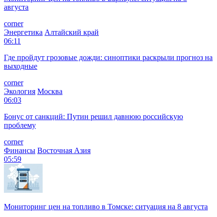
августа
corner
Энергетика
Алтайский край
06:11
Где пройдут грозовые дожди: синоптики раскрыли прогноз на
выходные
corner
Экология
Москва
06:03
Бонус от санкций: Путин решил давнюю российскую
проблему
corner
Финансы
Восточная Азия
05:59
Мониторинг цен на топливо в Томске: ситуация на 8 августа