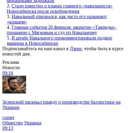
фонариками задержали
2.
Стало известно о планах главного «навальниста»
Новосибирска после освобождения
3.
Навальный признался, как часто его называют
«крашем»
4.
Главные события 20 февраля: закрытие «Тавриды»,
прощание с Мягковым и суд по Навальному
5.
В штабе Навального прокомментировали поджог
машины в Новосибирске
Подписывайтесь на наш канал в
Дзене
, чтобы быть в курсе
новостей дня.
Реклама
Новости
09:16
Зеленский раскрыл правду о производстве баллистики на
Украине
corner
Общество
Украина
09:13