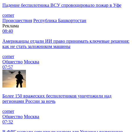
Падение беспилотника ВСУ спровоцировало пожар в Уфе
corner
Происшествия
Республика Башкортостан
Реклама
08:40
Американцы отдали ИИ право принимать ключевые решения:
как не стать заложником машины
corner
Общество
Москва
07:57
Более 150 вражеских беспилотников уничтожили над
регионами России за ночь
corner
Общество
Москва
07:32
В ФРГ назвали серьезным ударом для Украины возможную