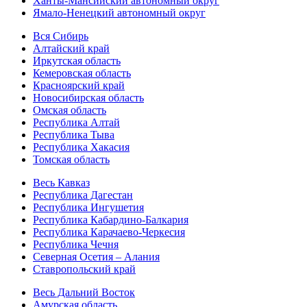
Ханты-Мансийский автономный округ
Ямало-Ненецкий автономный округ
Вся Сибирь
Алтайский край
Иркутская область
Кемеровская область
Красноярский край
Новосибирская область
Омская область
Республика Алтай
Республика Тыва
Республика Хакасия
Томская область
Весь Кавказ
Республика Дагестан
Республика Ингушетия
Республика Кабардино-Балкария
Республика Карачаево-Черкесия
Республика Чечня
Северная Осетия – Алания
Ставропольский край
Весь Дальний Восток
Амурская область