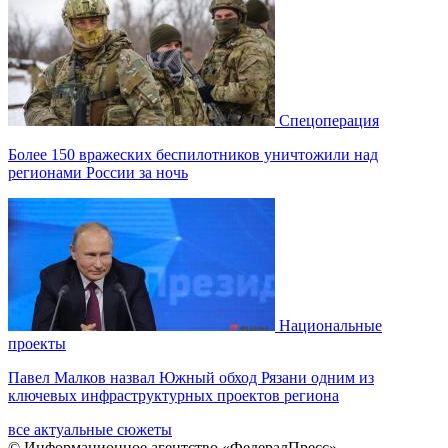
Спецоперация
Более 150 вражеских беспилотников уничтожили над
регионами России за ночь
Национальные
проекты
Павел Малков назвал Южный обход Рязани одним из
ключевых инфраструктурных проектов региона
все актуальные сюжеты
© Информационное агентство «ФедералПресс»