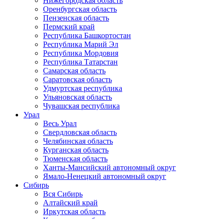
Нижегородская область
Оренбургская область
Пензенская область
Пермский край
Республика Башкортостан
Республика Марий Эл
Республика Мордовия
Республика Татарстан
Самарская область
Саратовская область
Удмуртская республика
Ульяновская область
Чувашская республика
Урал
Весь Урал
Свердловская область
Челябинская область
Курганская область
Тюменская область
Ханты-Мансийский автономный округ
Ямало-Ненецкий автономный округ
Сибирь
Вся Сибирь
Алтайский край
Иркутская область