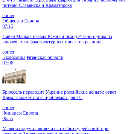
потерю Славянска и Краматорска
corner
Общество
Европа
07:15
Павел Малков назвал Южный обход Рязани одним из
ключевых инфраструктурных проектов региона
corner
Экономика
Рязанская область
07:06
Брюссель переводит Украине российские деньги: ответ
Кремля может стать проблемой для EC
corner
Финансы
Европа
06:55
Малков поручил включить отработку действий при
воздушной тревоге в тренировки в школах