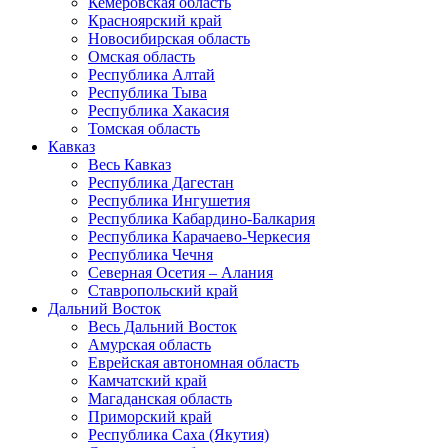
Кемеровская область
Красноярский край
Новосибирская область
Омская область
Республика Алтай
Республика Тыва
Республика Хакасия
Томская область
Кавказ
Весь Кавказ
Республика Дагестан
Республика Ингушетия
Республика Кабардино-Балкария
Республика Карачаево-Черкесия
Республика Чечня
Северная Осетия – Алания
Ставропольский край
Дальний Восток
Весь Дальний Восток
Амурская область
Еврейская автономная область
Камчатский край
Магаданская область
Приморский край
Республика Саха (Якутия)