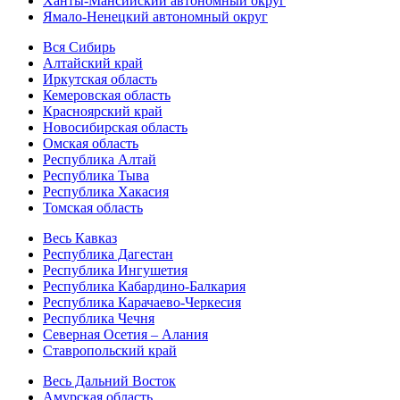
Ханты-Мансийский автономный округ
Ямало-Ненецкий автономный округ
Вся Сибирь
Алтайский край
Иркутская область
Кемеровская область
Красноярский край
Новосибирская область
Омская область
Республика Алтай
Республика Тыва
Республика Хакасия
Томская область
Весь Кавказ
Республика Дагестан
Республика Ингушетия
Республика Кабардино-Балкария
Республика Карачаево-Черкесия
Республика Чечня
Северная Осетия – Алания
Ставропольский край
Весь Дальний Восток
Амурская область