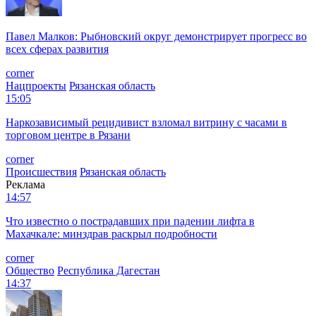
Павел Малков: Рыбновский округ демонстрирует прогресс во
всех сферах развития
corner
Нацпроекты
Рязанская область
15:05
Наркозависимый рецидивист взломал витрину с часами в
торговом центре в Рязани
corner
Происшествия
Рязанская область
Реклама
14:57
Что известно о пострадавших при падении лифта в
Махачкале: минздрав раскрыл подробности
corner
Общество
Республика Дагестан
14:37