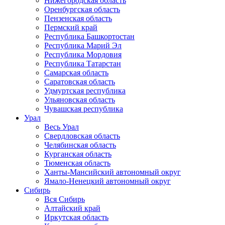
Нижегородская область
Оренбургская область
Пензенская область
Пермский край
Республика Башкортостан
Республика Марий Эл
Республика Мордовия
Республика Татарстан
Самарская область
Саратовская область
Удмуртская республика
Ульяновская область
Чувашская республика
Урал
Весь Урал
Свердловская область
Челябинская область
Курганская область
Тюменская область
Ханты-Мансийский автономный округ
Ямало-Ненецкий автономный округ
Сибирь
Вся Сибирь
Алтайский край
Иркутская область