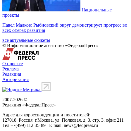
Национальные
проекты
Павел Малков: Рыбновский округ демонстрирует прогресс во
всех сферах развития
все актуальные сюжеты
© Информационное агентство «ФедералПресс»
О проекте
Реклама
Редакция
Авторизация
2007-2026 ©
Редакция «
ФедералПресс
»
Адрес для корреспонденции и посетителей:
127018
, Россия, г.
Москва
,
ул. Полковая, д. 3, стр. 3
, офис 211
Тел.
+7(499) 112-35-89
E-mail:
news@fedpress.ru