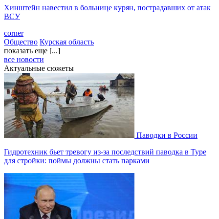
Хинштейн навестил в больнице курян, пострадавших от атак
ВСУ
corner
Общество
Курская область
показать еще [...]
все новости
Актуальные сюжеты
Паводки в России
Гидротехник бьет тревогу из-за последствий паводка в Туре
для стройки: поймы должны стать парками