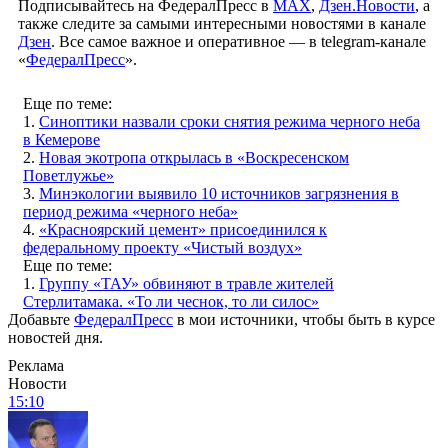
Подписывайтесь на ФедералПресс в
МАХ
,
Дзен.Новости
, а
также следите за самыми интересными новостями в канале
Дзен
. Все самое важное и оперативное — в telegram-канале
«
ФедералПресс
».
Еще по теме:
1.
Синоптики назвали сроки снятия режима черного неба
в Кемерове
2.
Новая экотропа открылась в «Воскресенском
Поветлужье»
3.
Минэкологии выявило 10 источников загрязнения в
период режима «черного неба»
4.
«Красноярский цемент» присоединился к
федеральному проекту «Чистый воздух»
Еще по теме:
1.
Группу «ТАУ» обвиняют в травле жителей
Стерлитамака. «То ли чеснок, то ли силос»
Добавьте
ФедералПресс
в мои источники, чтобы быть в курсе
новостей дня.
Реклама
Новости
15:10