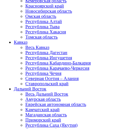
Кемеровская область
Красноярский край
Новосибирская область
Омская область
Республика Алтай
Республика Тыва
Республика Хакасия
Томская область
Кавказ
Весь Кавказ
Республика Дагестан
Республика Ингушетия
Республика Кабардино-Балкария
Республика Карачаево-Черкесия
Республика Чечня
Северная Осетия – Алания
Ставропольский край
Дальний Восток
Весь Дальний Восток
Амурская область
Еврейская автономная область
Камчатский край
Магаданская область
Приморский край
Республика Саха (Якутия)