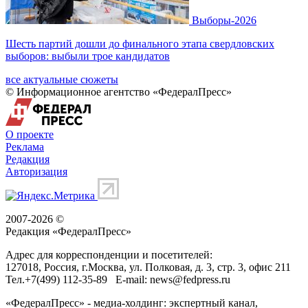
Выборы-2026
Шесть партий дошли до финального этапа свердловских
выборов: выбыли трое кандидатов
все актуальные сюжеты
© Информационное агентство «ФедералПресс»
О проекте
Реклама
Редакция
Авторизация
2007-2026 ©
Редакция «
ФедералПресс
»
Адрес для корреспонденции и посетителей:
127018
, Россия, г.
Москва
,
ул. Полковая, д. 3, стр. 3
, офис 211
Тел.
+7(499) 112-35-89
E-mail:
news@fedpress.ru
«ФедералПресс» - медиа-холдинг: экспертный канал,