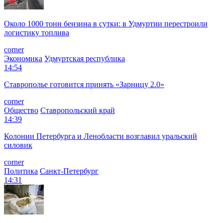
Около 1000 тонн бензина в сутки: в Удмуртии перестроили
логистику топлива
corner
Экономика
Удмуртская республика
14:54
Ставрополье готовится принять «Зарницу 2.0»
corner
Общество
Ставропольский край
14:39
Колонии Петербурга и Ленобласти возглавил уральский
силовик
corner
Политика
Санкт-Петербург
14:31