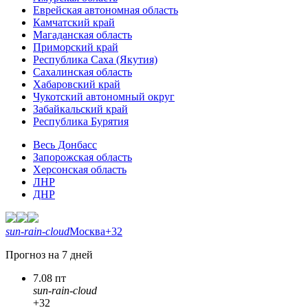
Еврейская автономная область
Камчатский край
Магаданская область
Приморский край
Республика Саха (Якутия)
Сахалинская область
Хабаровский край
Чукотский автономный округ
Забайкальский край
Республика Бурятия
Весь Донбасс
Запорожская область
Херсонская область
ЛНР
ДНР
sun-rain-cloud
Москва
+32
Прогноз на 7 дней
7.08 пт
sun-rain-cloud
+32