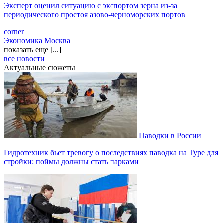
Эксперт оценил ситуацию с экспортом зерна из-за
периодического простоя азово-черноморских портов
corner
Экономика
Москва
показать еще [...]
все новости
Актуальные сюжеты
Паводки в России
Гидротехник бьет тревогу о последствиях паводка на Туре для
стройки: поймы должны стать парками