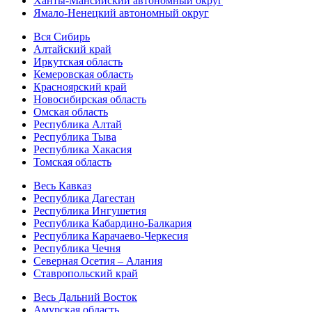
Ханты-Мансийский автономный округ
Ямало-Ненецкий автономный округ
Вся Сибирь
Алтайский край
Иркутская область
Кемеровская область
Красноярский край
Новосибирская область
Омская область
Республика Алтай
Республика Тыва
Республика Хакасия
Томская область
Весь Кавказ
Республика Дагестан
Республика Ингушетия
Республика Кабардино-Балкария
Республика Карачаево-Черкесия
Республика Чечня
Северная Осетия – Алания
Ставропольский край
Весь Дальний Восток
Амурская область