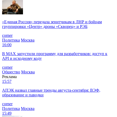
«Единая Россия» передала зенитчикам в ЛНР и бойцам
группировки «Центр» дроны «Скворец» и РЭБ
corner
Политика
Москва
16:00
В MAX запустили программу для разработчиков: доступ к
API и исходному коду
corner
Общество
Москва
Реклама
15:57
АПЭК назвал главные тренды августа-сентября: ВЭФ,
образование и паводки
corner
Политика
Москва
15:49