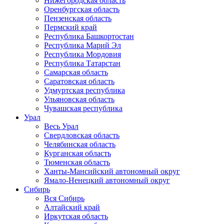
Нижегородская область
Оренбургская область
Пензенская область
Пермский край
Республика Башкортостан
Республика Марий Эл
Республика Мордовия
Республика Татарстан
Самарская область
Саратовская область
Удмуртская республика
Ульяновская область
Чувашская республика
Урал
Весь Урал
Свердловская область
Челябинская область
Курганская область
Тюменская область
Ханты-Мансийский автономный округ
Ямало-Ненецкий автономный округ
Сибирь
Вся Сибирь
Алтайский край
Иркутская область