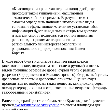
«Красноярский край стал первой площадкой, где
проходит такой уникальный, масштабный
экологический эксперимент. В результате мы
сможем определить наиболее экологичные виды
топлива и эффективные котельные установки. Вся
информация будет находиться в открытом доступе
и жители смогут пользоваться ею при принятии
решения», – прокомментировал глава
регионального министерства экологии и
рационального природопользования Павел
Борзых.
В ходе работ будут использоваться три вида котлов
(автоматические, полуавтоматические и ручные) и шесть
видов топлива: березовые дрова, бурый уголь с разных
разрезов (Бородинского и Большесырского), бездымный уголь,
древесные пеллеты и древесные брикеты. Оценка будет
проводиться по выбросам таких веществ, как диоксид серы,
оксид углерода, окислы азота, взвешенные вещества, фториды
газообразные и бенз(а)пирен.
Ранее «ФедералПресс» сообщал, что «Красноярский цемент»
провел
экологическую экскурсию
по своим площадям для
жителей города.