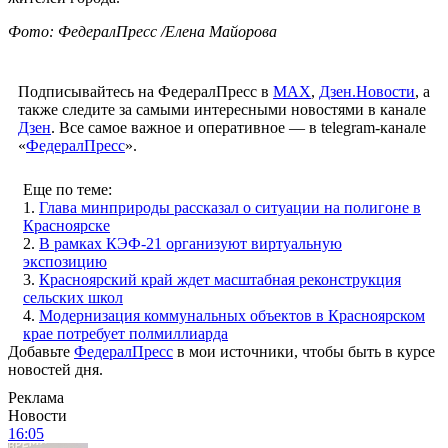
Фото: ФедералПресс /Елена Майорова
Подписывайтесь на ФедералПресс в
МАХ
,
Дзен.Новости
, а
также следите за самыми интересными новостями в канале
Дзен
. Все самое важное и оперативное — в telegram-канале
«
ФедералПресс
».
Еще по теме:
1.
Глава минприроды рассказал о ситуации на полигоне в
Красноярске
2.
В рамках КЭФ-21 организуют виртуальную
экспозицию
3.
Красноярский край ждет масштабная реконструкция
сельских школ
4.
Модернизация коммунальных объектов в Красноярском
крае потребует полмиллиарда
Добавьте
ФедералПресс
в мои источники, чтобы быть в курсе
новостей дня.
Реклама
Новости
16:05