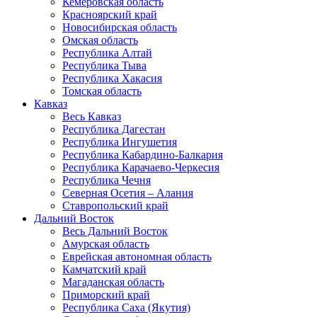
Кемеровская область
Красноярский край
Новосибирская область
Омская область
Республика Алтай
Республика Тыва
Республика Хакасия
Томская область
Кавказ
Весь Кавказ
Республика Дагестан
Республика Ингушетия
Республика Кабардино-Балкария
Республика Карачаево-Черкесия
Республика Чечня
Северная Осетия – Алания
Ставропольский край
Дальний Восток
Весь Дальний Восток
Амурская область
Еврейская автономная область
Камчатский край
Магаданская область
Приморский край
Республика Саха (Якутия)