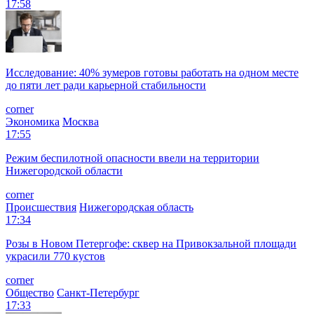
17:58
Исследование: 40% зумеров готовы работать на одном месте
до пяти лет ради карьерной стабильности
corner
Экономика
Москва
17:55
Режим беспилотной опасности ввели на территории
Нижегородской области
corner
Происшествия
Нижегородская область
17:34
Розы в Новом Петергофе: сквер на Привокзальной площади
украсили 770 кустов
corner
Общество
Санкт-Петербург
17:33