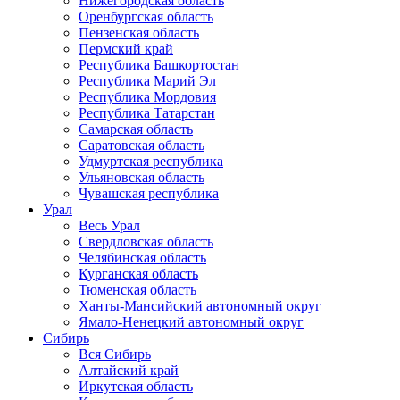
Нижегородская область
Оренбургская область
Пензенская область
Пермский край
Республика Башкортостан
Республика Марий Эл
Республика Мордовия
Республика Татарстан
Самарская область
Саратовская область
Удмуртская республика
Ульяновская область
Чувашская республика
Урал
Весь Урал
Свердловская область
Челябинская область
Курганская область
Тюменская область
Ханты-Мансийский автономный округ
Ямало-Ненецкий автономный округ
Сибирь
Вся Сибирь
Алтайский край
Иркутская область