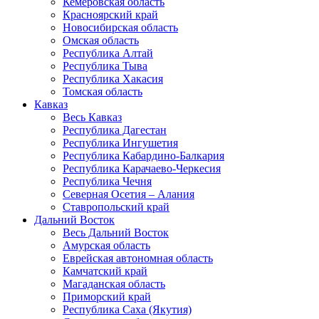
Кемеровская область
Красноярский край
Новосибирская область
Омская область
Республика Алтай
Республика Тыва
Республика Хакасия
Томская область
Кавказ
Весь Кавказ
Республика Дагестан
Республика Ингушетия
Республика Кабардино-Балкария
Республика Карачаево-Черкесия
Республика Чечня
Северная Осетия – Алания
Ставропольский край
Дальний Восток
Весь Дальний Восток
Амурская область
Еврейская автономная область
Камчатский край
Магаданская область
Приморский край
Республика Саха (Якутия)