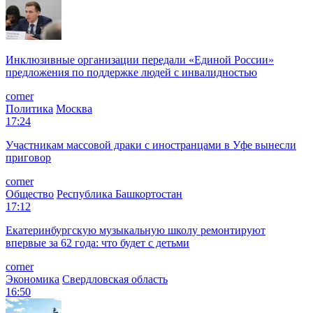
Инклюзивные организации передали «Единой России»
предложения по поддержке людей с инвалидностью
corner
Политика
Москва
17:24
Участникам массовой драки с иностранцами в Уфе вынесли
приговор
corner
Общество
Республика Башкортостан
17:12
Екатеринбургскую музыкальную школу ремонтируют
впервые за 62 года: что будет с детьми
corner
Экономика
Свердловская область
16:50