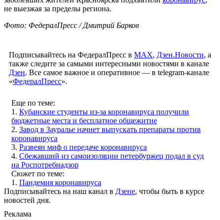
не выезжая за пределы региона.
Фото: ФедералПресс / Дмитрий Барков
Подписывайтесь на ФедералПресс в
МАХ
,
Дзен.Новости
, а
также следите за самыми интересными новостями в канале
Дзен
. Все самое важное и оперативное — в telegram-канале
«
ФедералПресс
».
Еще по теме:
1.
Кубанские студенты из-за коронавируса получили
бюджетные места и бесплатное общежитие
2.
Завод в Зауралье начнет выпускать препараты против
коронавируса
3.
Развеян миф о передаче коронавируса
4.
Сбежавший из самоизоляции петербуржец подал в суд
на Роспотребнадзор
Сюжет по теме:
1.
Пандемия коронавируса
Подписывайтесь на наш канал в
Дзене
, чтобы быть в курсе
новостей дня.
Реклама