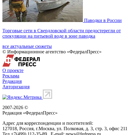
Паводки в России
Торговые сети в Свердловской области предостерегли от
спекуляции на питьевой воде в зоне паводка
все актуальные сюжеты
© Информационное агентство «ФедералПресс»
О проекте
Реклама
Редакция
Авторизация
2007-2026 ©
Редакция «
ФедералПресс
»
Адрес для корреспонденции и посетителей:
127018
, Россия, г.
Москва
,
ул. Полковая, д. 3, стр. 3
, офис 211
Тел.
+7(499) 112-35-89
E-mail:
news@fedpress.ru