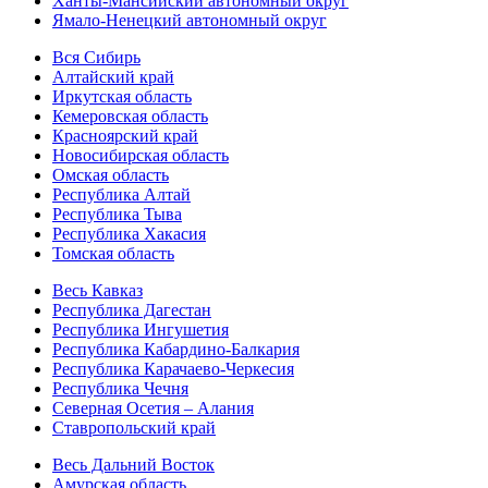
Ханты-Мансийский автономный округ
Ямало-Ненецкий автономный округ
Вся Сибирь
Алтайский край
Иркутская область
Кемеровская область
Красноярский край
Новосибирская область
Омская область
Республика Алтай
Республика Тыва
Республика Хакасия
Томская область
Весь Кавказ
Республика Дагестан
Республика Ингушетия
Республика Кабардино-Балкария
Республика Карачаево-Черкесия
Республика Чечня
Северная Осетия – Алания
Ставропольский край
Весь Дальний Восток
Амурская область