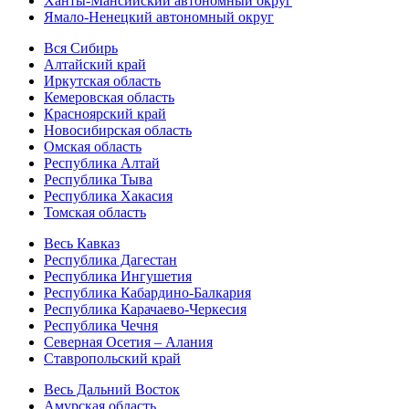
Ханты-Мансийский автономный округ
Ямало-Ненецкий автономный округ
Вся Сибирь
Алтайский край
Иркутская область
Кемеровская область
Красноярский край
Новосибирская область
Омская область
Республика Алтай
Республика Тыва
Республика Хакасия
Томская область
Весь Кавказ
Республика Дагестан
Республика Ингушетия
Республика Кабардино-Балкария
Республика Карачаево-Черкесия
Республика Чечня
Северная Осетия – Алания
Ставропольский край
Весь Дальний Восток
Амурская область