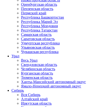
Нижегородская область
Оренбургская область
Пензенская область
Пермский край
Республика Башкортостан
Республика Марий Эл
Республика Мордовия
Республика Татарстан
Самарская область
Саратовская область
Удмуртская республика
Ульяновская область
Чувашская республика
Урал
Весь Урал
Свердловская область
Челябинская область
Курганская область
Тюменская область
Ханты-Мансийский автономный округ
Ямало-Ненецкий автономный округ
Сибирь
Вся Сибирь
Алтайский край
Иркутская область