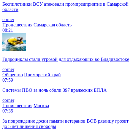
Беспилотники ВСУ атаковали промпредприятие в Самарской
области
corner
Происшествия
Самарская область
08:21
Гидроциклы стали угрозой для отдыхающих во Владивостоке
corner
Общество
Приморский край
07:59
Системы ПВО за ночь сбили 397 вражеских БПЛА
corner
Происшествия
Москва
07:35
За повреждение доски памяти ветеранов ВОВ рязанцу грозит
до 5 лет лишения свободы