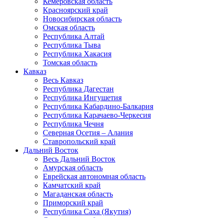
Кемеровская область
Красноярский край
Новосибирская область
Омская область
Республика Алтай
Республика Тыва
Республика Хакасия
Томская область
Кавказ
Весь Кавказ
Республика Дагестан
Республика Ингушетия
Республика Кабардино-Балкария
Республика Карачаево-Черкесия
Республика Чечня
Северная Осетия – Алания
Ставропольский край
Дальний Восток
Весь Дальний Восток
Амурская область
Еврейская автономная область
Камчатский край
Магаданская область
Приморский край
Республика Саха (Якутия)