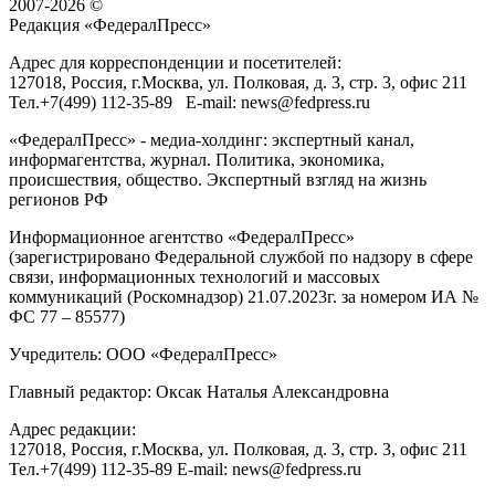
2007-2026 ©
Редакция «
ФедералПресс
»
Адрес для корреспонденции и посетителей:
127018
, Россия, г.
Москва
,
ул. Полковая, д. 3, стр. 3
, офис 211
Тел.
+7(499) 112-35-89
E-mail:
news@fedpress.ru
«ФедералПресс» - медиа-холдинг: экспертный канал,
информагентства, журнал. Политика, экономика,
происшествия, общество. Экспертный взгляд на жизнь
регионов РФ
Информационное агентство «ФедералПресс»
(зарегистрировано Федеральной службой по надзору в сфере
связи, информационных технологий и массовых
коммуникаций (Роскомнадзор) 21.07.2023г. за номером ИА №
ФС 77 – 85577)
Учредитель: ООО «ФедералПресс»
Главный редактор: Оксак Наталья Александровна
Адрес редакции:
127018, Россия, г.Москва, ул. Полковая, д. 3, стр. 3, офис 211
Тел.+7(499) 112-35-89 E-mail: news@fedpress.ru