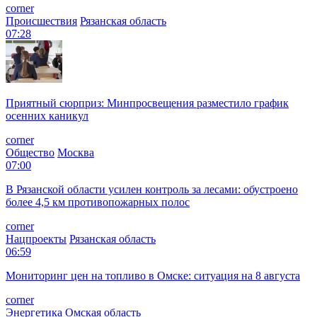
corner
Происшествия
Рязанская область
07:28
Приятный сюрприз: Минпросвещения разместило график
осенних каникул
corner
Общество
Москва
07:00
В Рязанской области усилен контроль за лесами: обустроено
более 4,5 км противопожарных полос
corner
Нацпроекты
Рязанская область
06:59
Мониторинг цен на топливо в Омске: ситуация на 8 августа
corner
Энергетика
Омская область