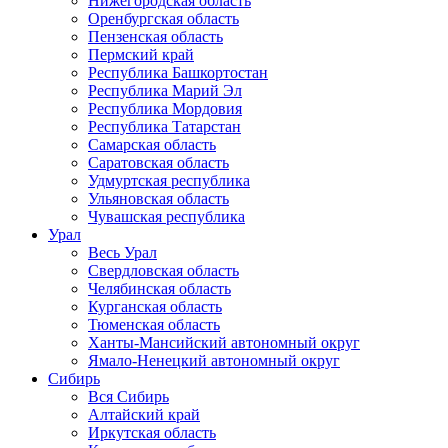
Нижегородская область
Оренбургская область
Пензенская область
Пермский край
Республика Башкортостан
Республика Марий Эл
Республика Мордовия
Республика Татарстан
Самарская область
Саратовская область
Удмуртская республика
Ульяновская область
Чувашская республика
Урал
Весь Урал
Свердловская область
Челябинская область
Курганская область
Тюменская область
Ханты-Мансийский автономный округ
Ямало-Ненецкий автономный округ
Сибирь
Вся Сибирь
Алтайский край
Иркутская область