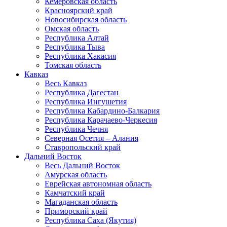
Кемеровская область
Красноярский край
Новосибирская область
Омская область
Республика Алтай
Республика Тыва
Республика Хакасия
Томская область
Кавказ
Весь Кавказ
Республика Дагестан
Республика Ингушетия
Республика Кабардино-Балкария
Республика Карачаево-Черкесия
Республика Чечня
Северная Осетия – Алания
Ставропольский край
Дальний Восток
Весь Дальний Восток
Амурская область
Еврейская автономная область
Камчатский край
Магаданская область
Приморский край
Республика Саха (Якутия)