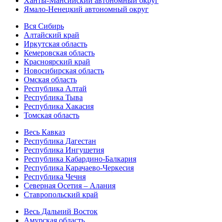
Ханты-Мансийский автономный округ
Ямало-Ненецкий автономный округ
Вся Сибирь
Алтайский край
Иркутская область
Кемеровская область
Красноярский край
Новосибирская область
Омская область
Республика Алтай
Республика Тыва
Республика Хакасия
Томская область
Весь Кавказ
Республика Дагестан
Республика Ингушетия
Республика Кабардино-Балкария
Республика Карачаево-Черкесия
Республика Чечня
Северная Осетия – Алания
Ставропольский край
Весь Дальний Восток
Амурская область