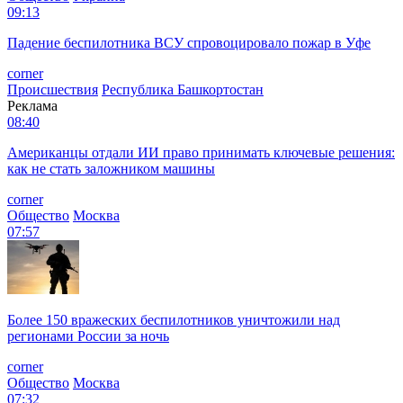
09:13
Падение беспилотника ВСУ спровоцировало пожар в Уфе
corner
Происшествия
Республика Башкортостан
Реклама
08:40
Американцы отдали ИИ право принимать ключевые решения:
как не стать заложником машины
corner
Общество
Москва
07:57
Более 150 вражеских беспилотников уничтожили над
регионами России за ночь
corner
Общество
Москва
07:32