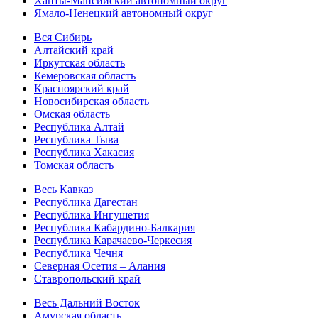
Ханты-Мансийский автономный округ
Ямало-Ненецкий автономный округ
Вся Сибирь
Алтайский край
Иркутская область
Кемеровская область
Красноярский край
Новосибирская область
Омская область
Республика Алтай
Республика Тыва
Республика Хакасия
Томская область
Весь Кавказ
Республика Дагестан
Республика Ингушетия
Республика Кабардино-Балкария
Республика Карачаево-Черкесия
Республика Чечня
Северная Осетия – Алания
Ставропольский край
Весь Дальний Восток
Амурская область