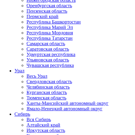
Нижегородская область
Оренбургская область
Пензенская область
Пермский край
Республика Башкортостан
Республика Марий Эл
Республика Мордовия
Республика Татарстан
Самарская область
Саратовская область
Удмуртская республика
Ульяновская область
Чувашская республика
Урал
Весь Урал
Свердловская область
Челябинская область
Курганская область
Тюменская область
Ханты-Мансийский автономный округ
Ямало-Ненецкий автономный округ
Сибирь
Вся Сибирь
Алтайский край
Иркутская область