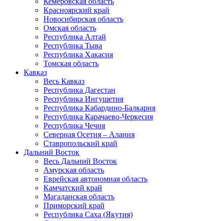
Кемеровская область
Красноярский край
Новосибирская область
Омская область
Республика Алтай
Республика Тыва
Республика Хакасия
Томская область
Кавказ
Весь Кавказ
Республика Дагестан
Республика Ингушетия
Республика Кабардино-Балкария
Республика Карачаево-Черкесия
Республика Чечня
Северная Осетия – Алания
Ставропольский край
Дальний Восток
Весь Дальний Восток
Амурская область
Еврейская автономная область
Камчатский край
Магаданская область
Приморский край
Республика Саха (Якутия)