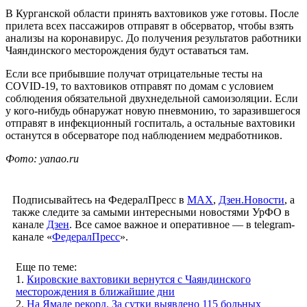
В Курганской области принять вахтовиков уже готовы. После
прилета всех пассажиров отправят в обсерватор, чтобы взять
анализы на коронавирус. До получения результатов работники
Чаяндинского месторождения будут оставаться там.
Если все прибывшие получат отрицательные тесты на
COVID-19, то вахтовиков отправят по домам с условием
соблюдения обязательной двухнедельной самоизоляции. Если
у кого-нибудь обнаружат новую пневмонию, то заразившегося
отправят в инфекционный госпиталь, а остальные вахтовики
останутся в обсерваторе под наблюдением медработников.
Фото: yanao.ru
Подписывайтесь на ФедералПресс в
МАХ
,
Дзен.Новости
, а
также следите за самыми интересными новостями УрФО в
канале
Дзен
. Все самое важное и оперативное — в telegram-
канале «
ФедералПресс
».
Еще по теме:
1.
Кировские вахтовики вернутся с Чаяндинского
месторождения в ближайшие дни
2.
На Ямале рекорд. За сутки выявлено 115 больных