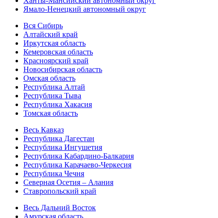
Ханты-Мансийский автономный округ
Ямало-Ненецкий автономный округ
Вся Сибирь
Алтайский край
Иркутская область
Кемеровская область
Красноярский край
Новосибирская область
Омская область
Республика Алтай
Республика Тыва
Республика Хакасия
Томская область
Весь Кавказ
Республика Дагестан
Республика Ингушетия
Республика Кабардино-Балкария
Республика Карачаево-Черкесия
Республика Чечня
Северная Осетия – Алания
Ставропольский край
Весь Дальний Восток
Амурская область