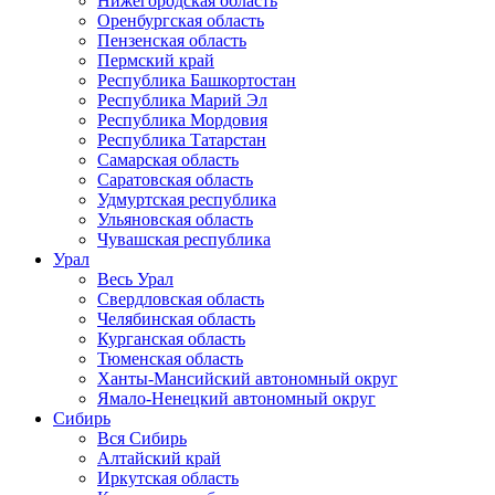
Нижегородская область
Оренбургская область
Пензенская область
Пермский край
Республика Башкортостан
Республика Марий Эл
Республика Мордовия
Республика Татарстан
Самарская область
Саратовская область
Удмуртская республика
Ульяновская область
Чувашская республика
Урал
Весь Урал
Свердловская область
Челябинская область
Курганская область
Тюменская область
Ханты-Мансийский автономный округ
Ямало-Ненецкий автономный округ
Сибирь
Вся Сибирь
Алтайский край
Иркутская область