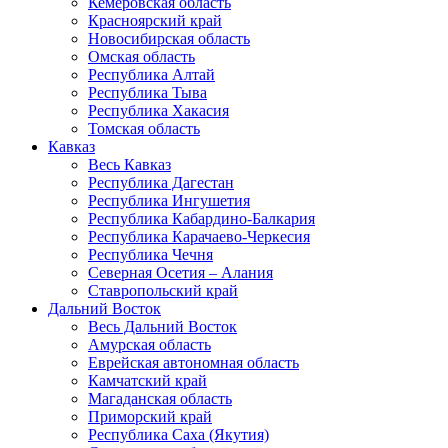
Кемеровская область
Красноярский край
Новосибирская область
Омская область
Республика Алтай
Республика Тыва
Республика Хакасия
Томская область
Кавказ
Весь Кавказ
Республика Дагестан
Республика Ингушетия
Республика Кабардино-Балкария
Республика Карачаево-Черкесия
Республика Чечня
Северная Осетия – Алания
Ставропольский край
Дальний Восток
Весь Дальний Восток
Амурская область
Еврейская автономная область
Камчатский край
Магаданская область
Приморский край
Республика Саха (Якутия)