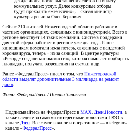
декаде июня, после выставления счетов на оплату
коммунальных услуг. Далее конкурсные отборы
будут проходить ежемесячно», – сказал министр
культуры региона Олег Беркович.
Сейчас 210 жителей Нижегородской области работают в
частных организациях, связанных с киноиндустрией. Всего в
регионе действует 14 таких компаний. Система поддержки
для этой сферы работает в регионе уже два года. Ранее
киношникам помогали из-за потерь, связанных с пандемией
коронавируса, теперь – из-за санкций. В центре культуры
«Рекорд» создали кинокомиссию, которая помогает подбирать
площадки, получать разрешения на съемки и др.
Ранее «ФедералПресс» писал о том, что
Нижегородской
области выделят дополнительные 3 миллиарда на ремонт
дорог
.
Фото: ФедералПресс / Полина Зиновьева
Подписывайтесь на ФедералПресс в
МАХ
,
Дзен.Новости
, а
также следите за самыми интересными новостями ПФО в
канале
Дзен
. Все самое важное и оперативное — в telegram-
канале «
ФедералПресс
».