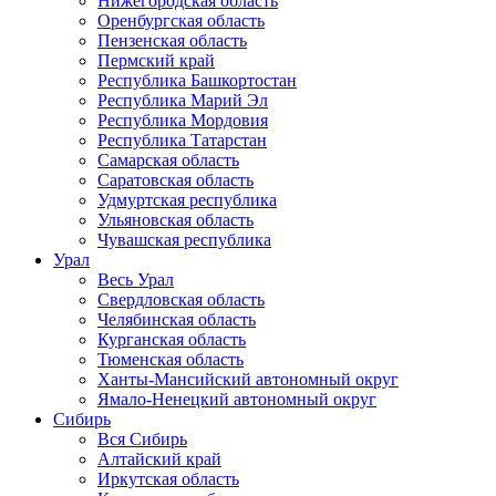
Нижегородская область
Оренбургская область
Пензенская область
Пермский край
Республика Башкортостан
Республика Марий Эл
Республика Мордовия
Республика Татарстан
Самарская область
Саратовская область
Удмуртская республика
Ульяновская область
Чувашская республика
Урал
Весь Урал
Свердловская область
Челябинская область
Курганская область
Тюменская область
Ханты-Мансийский автономный округ
Ямало-Ненецкий автономный округ
Сибирь
Вся Сибирь
Алтайский край
Иркутская область