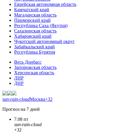
Еврейская автономная область
Камчатский край
Магаданская область
Приморский край
Республика Саха (Якутия)
Сахалинская область
Хабаровский край
Чукотский автономный округ
Забайкальский край
Республика Бурятия
Весь Донбасс
Запорожская область
Херсонская область
ЛНР
ДНР
sun-rain-cloud
Москва
+32
Прогноз на 7 дней
7.08 пт
sun-rain-cloud
+32