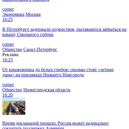
corner
Экономика
Москва
16:25
В Петербурге задержали подростков, пытавшихся забраться на
крышу Смольного собора
corner
Общество
Санкт-Петербург
Реклама
16:23
От крыжовника до белых грибов: сколько стоят «летние
дары» на прилавках Нижнего Новгорода
corner
Общество
Нижегородская область
16:20
Время деклараций прошло: Россия может радикально
сократить поддержку Армении