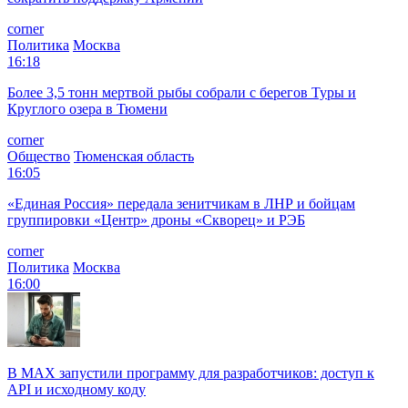
corner
Политика
Москва
16:18
Более 3,5 тонн мертвой рыбы собрали с берегов Туры и
Круглого озера в Тюмени
corner
Общество
Тюменская область
16:05
«Единая Россия» передала зенитчикам в ЛНР и бойцам
группировки «Центр» дроны «Скворец» и РЭБ
corner
Политика
Москва
16:00
В MAX запустили программу для разработчиков: доступ к
API и исходному коду