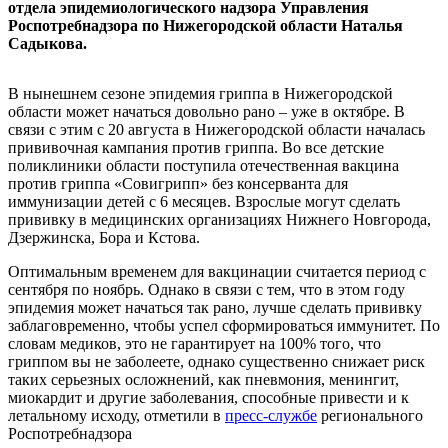
отдела эпидемиологического надзора Управления
Роспотребнадзора по Нижегородской области Наталья
Садыкова.
В нынешнем сезоне эпидемия гриппа в Нижегородской
области может начаться довольно рано – уже в октябре. В
связи с этим с 20 августа в Нижегородской области началась
прививочная кампания против гриппа. Во все детские
поликлиники области поступила отечественная вакцина
против гриппа «Совигрипп» без консерванта для
иммунизации детей с 6 месяцев. Взрослые могут сделать
прививку в медицинских организациях Нижнего Новгорода,
Дзержинска, Бора и Кстова.
Оптимальным временем для вакцинации считается период с
сентября по ноябрь. Однако в связи с тем, что в этом году
эпидемия может начаться так рано, лучше сделать прививку
заблаговременно, чтобы успел сформироваться иммунитет. По
словам медиков, это не гарантирует на 100% того, что
гриппом вы не заболеете, однако существенно снижает риск
таких серьезных осложнений, как пневмония, менингит,
миокардит и другие заболевания, способные привести и к
летальному исходу, отметили в
пресс-службе
регионального
Роспотребнадзора