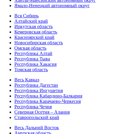
Ханты-Мансийский автономный округ
Ямало-Ненецкий автономный округ
Вся Сибирь
Алтайский край
Иркутская область
Кемеровская область
Красноярский край
Новосибирская область
Омская область
Республика Алтай
Республика Тыва
Республика Хакасия
Томская область
Весь Кавказ
Республика Дагестан
Республика Ингушетия
Республика Кабардино-Балкария
Республика Карачаево-Черкесия
Республика Чечня
Северная Осетия – Алания
Ставропольский край
Весь Дальний Восток
Амурская область