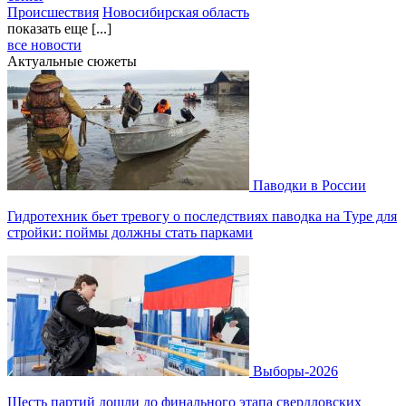
Происшествия
Новосибирская область
показать еще [...]
все новости
Актуальные сюжеты
Паводки в России
Гидротехник бьет тревогу о последствиях паводка на Туре для
стройки: поймы должны стать парками
Выборы-2026
Шесть партий дошли до финального этапа свердловских