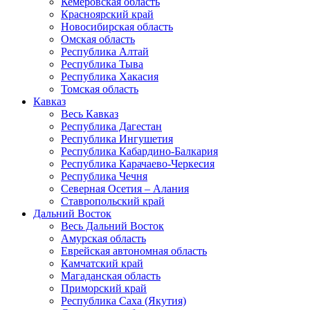
Кемеровская область
Красноярский край
Новосибирская область
Омская область
Республика Алтай
Республика Тыва
Республика Хакасия
Томская область
Кавказ
Весь Кавказ
Республика Дагестан
Республика Ингушетия
Республика Кабардино-Балкария
Республика Карачаево-Черкесия
Республика Чечня
Северная Осетия – Алания
Ставропольский край
Дальний Восток
Весь Дальний Восток
Амурская область
Еврейская автономная область
Камчатский край
Магаданская область
Приморский край
Республика Саха (Якутия)