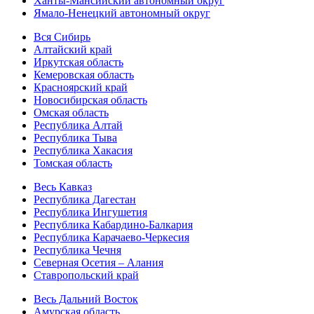
Ханты-Мансийский автономный округ
Ямало-Ненецкий автономный округ
Вся Сибирь
Алтайский край
Иркутская область
Кемеровская область
Красноярский край
Новосибирская область
Омская область
Республика Алтай
Республика Тыва
Республика Хакасия
Томская область
Весь Кавказ
Республика Дагестан
Республика Ингушетия
Республика Кабардино-Балкария
Республика Карачаево-Черкесия
Республика Чечня
Северная Осетия – Алания
Ставропольский край
Весь Дальний Восток
Амурская область