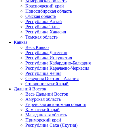
Кемеровская область
Красноярский край
Новосибирская область
Омская область
Республика Алтай
Республика Тыва
Республика Хакасия
Томская область
Кавказ
Весь Кавказ
Республика Дагестан
Республика Ингушетия
Республика Кабардино-Балкария
Республика Карачаево-Черкесия
Республика Чечня
Северная Осетия – Алания
Ставропольский край
Дальний Восток
Весь Дальний Восток
Амурская область
Еврейская автономная область
Камчатский край
Магаданская область
Приморский край
Республика Саха (Якутия)