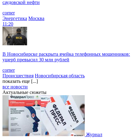
саудовской нефти
corner
Энергетика
Москва
11:20
В Новосибирске раскрыта ячейка телефонных мошенников:
ущерб превысил 30 млн рублей
corner
Происшествия
Новосибирская область
показать еще [...]
все новости
Актуальные сюжеты
Журнал