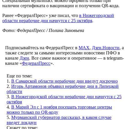
Специальный мультипасс можно оформить только при
наличии сертификата о вакцинации и получении QR-кода.
Ранее «ФедералПресс» уже писал, что
в Нижегородской
области нерабочие дни начнутся с 25 октября
.
Фото: ФедералПресс / Полина Зиновьева
Подписывайтесь на ФедералПресс в
МАХ
,
Дзен.Новости
, а
также следите за самыми интересными новостями ПФО в
канале
Дзен
. Все самое важное и оперативное — в telegram-
канале «
ФедералПресс
».
Еще по теме:
1.
В Самарской области нерабочие дни введут досрочно
2.
Игорь Артамонов объявил нерабочие дни в Липецкой
области
3.
В Нижегородской области нерабочие дни начнутся с 25
октября
4.
В Марий Эл с 1 ноября посещать торговые центры
можно только по QR-коду
5.
Мурманский губернатор рассказал, в каком случае
введет локдаун
Сюжет по теме: