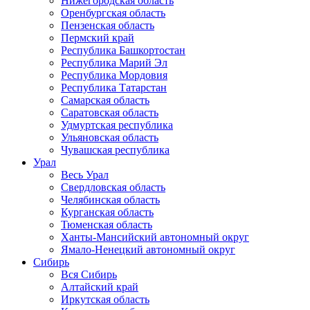
Нижегородская область
Оренбургская область
Пензенская область
Пермский край
Республика Башкортостан
Республика Марий Эл
Республика Мордовия
Республика Татарстан
Самарская область
Саратовская область
Удмуртская республика
Ульяновская область
Чувашская республика
Урал
Весь Урал
Свердловская область
Челябинская область
Курганская область
Тюменская область
Ханты-Мансийский автономный округ
Ямало-Ненецкий автономный округ
Сибирь
Вся Сибирь
Алтайский край
Иркутская область