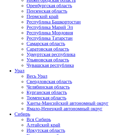
Нижегородская область
Оренбургская область
Пензенская область
Пермский край
Республика Башкортостан
Республика Марий Эл
Республика Мордовия
Республика Татарстан
Самарская область
Саратовская область
Удмуртская республика
Ульяновская область
Чувашская республика
Урал
Весь Урал
Свердловская область
Челябинская область
Курганская область
Тюменская область
Ханты-Мансийский автономный округ
Ямало-Ненецкий автономный округ
Сибирь
Вся Сибирь
Алтайский край
Иркутская область