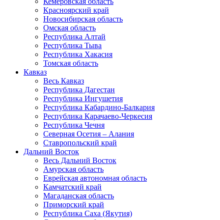
Кемеровская область
Красноярский край
Новосибирская область
Омская область
Республика Алтай
Республика Тыва
Республика Хакасия
Томская область
Кавказ
Весь Кавказ
Республика Дагестан
Республика Ингушетия
Республика Кабардино-Балкария
Республика Карачаево-Черкесия
Республика Чечня
Северная Осетия – Алания
Ставропольский край
Дальний Восток
Весь Дальний Восток
Амурская область
Еврейская автономная область
Камчатский край
Магаданская область
Приморский край
Республика Саха (Якутия)