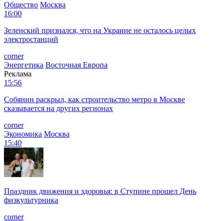
Общество
Москва
16:00
Зеленский признался, что на Украине не осталось целых
электростанций
corner
Энергетика
Восточная Европа
Реклама
15:56
Собянин раскрыл, как строительство метро в Москве
сказывается на других регионах
corner
Экономика
Москва
15:40
Праздник движения и здоровья: в Ступине прошел День
физкультурника
corner