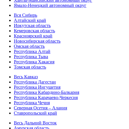
Ханты-Мансийский автономный округ
Ямало-Ненецкий автономный округ
Вся Сибирь
Алтайский край
Иркутская область
Кемеровская область
Красноярский край
Новосибирская область
Омская область
Республика Алтай
Республика Тыва
Республика Хакасия
Томская область
Весь Кавказ
Республика Дагестан
Республика Ингушетия
Республика Кабардино-Балкария
Республика Карачаево-Черкесия
Республика Чечня
Северная Осетия – Алания
Ставропольский край
Весь Дальний Восток
Амурская область