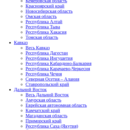
Кемеровская область
Красноярский край
Новосибирская область
Омская область
Республика Алтай
Республика Тыва
Республика Хакасия
Томская область
Кавказ
Весь Кавказ
Республика Дагестан
Республика Ингушетия
Республика Кабардино-Балкария
Республика Карачаево-Черкесия
Республика Чечня
Северная Осетия – Алания
Ставропольский край
Дальний Восток
Весь Дальний Восток
Амурская область
Еврейская автономная область
Камчатский край
Магаданская область
Приморский край
Республика Саха (Якутия)