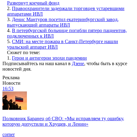
Развернут коечный фонд
2.
Правоохранители задержали торговцев устаревшими
аппаратами ИВЛ
3.
Денис Мантуров посетил екатеринбургский завод,
выпускающий аппараты ИВЛ
4.
В петербургской больнице погибли пятеро пациентов,
подключенных к ИВЛ
5.
СМИ: на месте пожара в Санкт-Петербурге нашли
уральский аппарат ИВЛ
Сюжет по теме:
1.
Герои и антигерои эпохи пандемии
Подписывайтесь на наш канал в
Дзене
, чтобы быть в курсе
новостей дня.
Реклама
Новости
16:53
Полковник Баранец об СВО: «Мы исправляем ту ошибку,
которую допустили и Хрущев, и Ленин»
corner