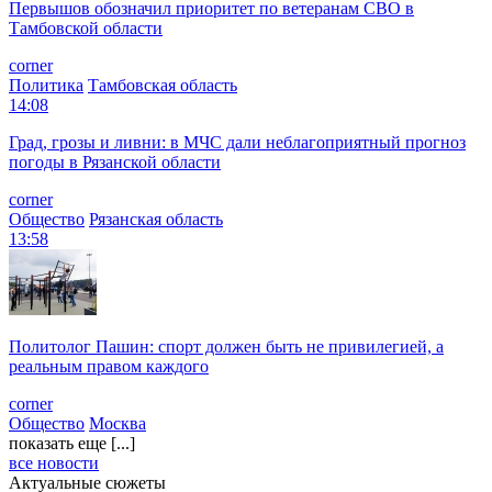
Первышов обозначил приоритет по ветеранам СВО в
Тамбовской области
corner
Политика
Тамбовская область
14:08
Град, грозы и ливни: в МЧС дали неблагоприятный прогноз
погоды в Рязанской области
corner
Общество
Рязанская область
13:58
Политолог Пашин: спорт должен быть не привилегией, а
реальным правом каждого
corner
Общество
Москва
показать еще [...]
все новости
Актуальные сюжеты