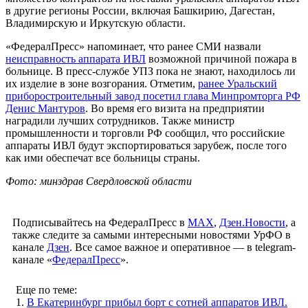
в другие регионы России, включая Башкирию, Дагестан,
Владимирскую и Иркутскую области.
«ФедералПресс» напоминает, что ранее СМИ назвали
неисправность аппарата ИВЛ
возможной причиной пожара в
больнице. В пресс-службе УПЗ пока не знают, находилось ли
их изделие в зоне возгорания. Отметим,
ранее Уральский
приборостроительный завод посетил глава Минпромторга РФ
Денис Мантуров
. Во время его визита на предприятии
наградили лучших сотрудников. Также министр
промышленности и торговли РФ сообщил, что российские
аппараты ИВЛ будут экспортироваться зарубеж, после того
как ими обеспечат все больницы страны.
Фото: минздрав Свердловской области
Подписывайтесь на ФедералПресс в
МАХ
,
Дзен.Новости
, а
также следите за самыми интересными новостями УрФО в
канале
Дзен
. Все самое важное и оперативное — в telegram-
канале «
ФедералПресс
».
Еще по теме:
1.
В Екатеринбург прибыл борт с сотней аппаратов ИВЛ.