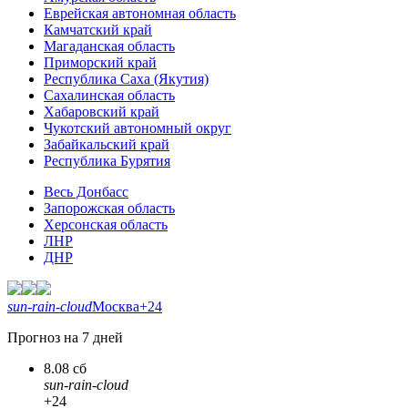
Еврейская автономная область
Камчатский край
Магаданская область
Приморский край
Республика Саха (Якутия)
Сахалинская область
Хабаровский край
Чукотский автономный округ
Забайкальский край
Республика Бурятия
Весь Донбасс
Запорожская область
Херсонская область
ЛНР
ДНР
sun-rain-cloud
Москва
+24
Прогноз на 7 дней
8.08 сб
sun-rain-cloud
+24