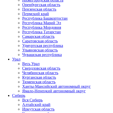
Нижегородская область
Оренбургская область
Пензенская область
Пермский край
Республика Башкортостан
Республика Марий Эл
Республика Мордовия
Республика Татарстан
Самарская область
Саратовская область
Удмуртская республика
Ульяновская область
Чувашская республика
Урал
Весь Урал
Свердловская область
Челябинская область
Курганская область
Тюменская область
Ханты-Мансийский автономный округ
Ямало-Ненецкий автономный округ
Сибирь
Вся Сибирь
Алтайский край
Иркутская область