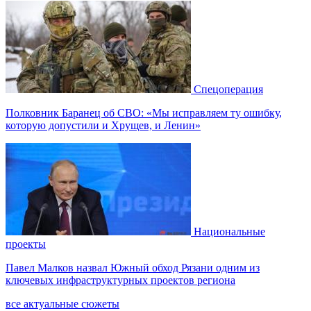
Спецоперация
Полковник Баранец об СВО: «Мы исправляем ту ошибку,
которую допустили и Хрущев, и Ленин»
Национальные
проекты
Павел Малков назвал Южный обход Рязани одним из
ключевых инфраструктурных проектов региона
все актуальные сюжеты