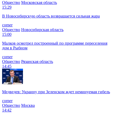
Общество
Московская область
15:29
В Новосибирскую область возвращается сильная жара
corner
Общество
Новосибирская область
15:00
Малков осмотрел построенный по программе переселения
дом в Рыбном
corner
Общество
Рязанская область
14:45
Медведев: Украину при Зеленском ждет неминуемая гибель
corner
Общество
Москва
14:42