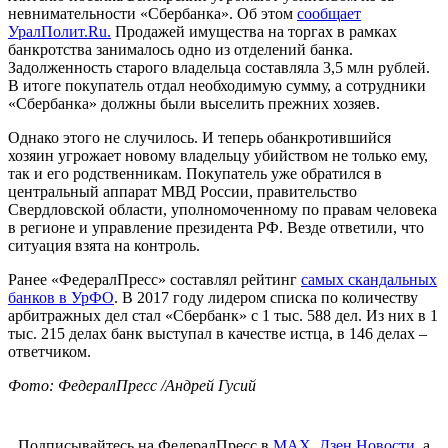
невнимательности «Сбербанка». Об этом
сообщает
УралПолит.Ru.
Продажей имущества на торгах в рамках
банкротства занималось одно из отделений банка.
Задолженность старого владельца составляла 3,5 млн рублей.
В итоге покупатель отдал необходимую сумму, а сотрудники
«Сбербанка» должны были выселить прежних хозяев.
Однако этого не случилось. И теперь обанкротившийся
хозяин угрожает новому владельцу убийством не только ему,
так и его родственникам. Покупатель уже обратился в
центральный аппарат МВД России, правительство
Свердловской области, уполномоченному по правам человека
в регионе и управление президента РФ. Везде ответили, что
ситуация взята на контроль.
Ранее «ФедералПресс» составлял рейтинг
самых скандальных
банков в УрФО
. В 2017 году лидером списка по количеству
арбитражных дел стал «Сбербанк» с 1 тыс. 588 дел. Из них в 1
тыс. 215 делах банк выступал в качестве истца, в 146 делах –
ответчиком.
Фото: ФедералПресс /Андрей Гусий
Подписывайтесь на ФедералПресс в
МАХ
,
Дзен.Новости
, а