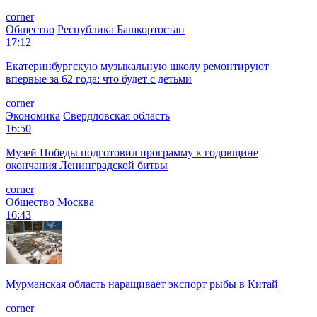
corner
Общество
Республика Башкортостан
17:12
Екатеринбургскую музыкальную школу ремонтируют
впервые за 62 года: что будет с детьми
corner
Экономика
Свердловская область
16:50
Музей Победы подготовил программу к годовщине
окончания Ленинградской битвы
corner
Общество
Москва
16:43
Мурманская область наращивает экспорт рыбы в Китай
corner