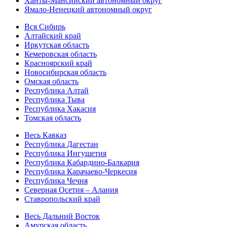
Ханты-Мансийский автономный округ
Ямало-Ненецкий автономный округ
Вся Сибирь
Алтайский край
Иркутская область
Кемеровская область
Красноярский край
Новосибирская область
Омская область
Республика Алтай
Республика Тыва
Республика Хакасия
Томская область
Весь Кавказ
Республика Дагестан
Республика Ингушетия
Республика Кабардино-Балкария
Республика Карачаево-Черкесия
Республика Чечня
Северная Осетия – Алания
Ставропольский край
Весь Дальний Восток
Амурская область