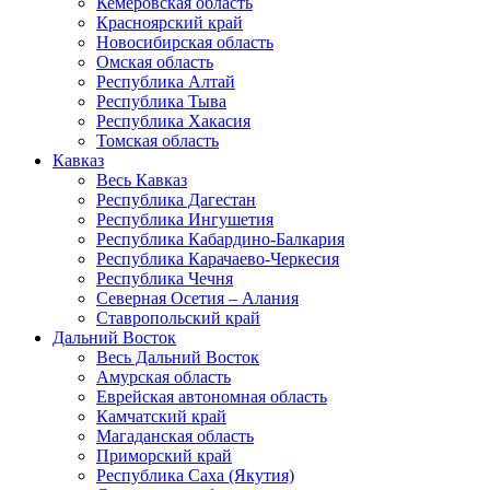
Кемеровская область
Красноярский край
Новосибирская область
Омская область
Республика Алтай
Республика Тыва
Республика Хакасия
Томская область
Кавказ
Весь Кавказ
Республика Дагестан
Республика Ингушетия
Республика Кабардино-Балкария
Республика Карачаево-Черкесия
Республика Чечня
Северная Осетия – Алания
Ставропольский край
Дальний Восток
Весь Дальний Восток
Амурская область
Еврейская автономная область
Камчатский край
Магаданская область
Приморский край
Республика Саха (Якутия)