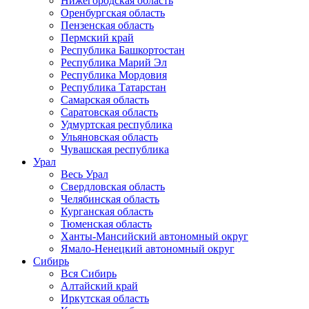
Нижегородская область
Оренбургская область
Пензенская область
Пермский край
Республика Башкортостан
Республика Марий Эл
Республика Мордовия
Республика Татарстан
Самарская область
Саратовская область
Удмуртская республика
Ульяновская область
Чувашская республика
Урал
Весь Урал
Свердловская область
Челябинская область
Курганская область
Тюменская область
Ханты-Мансийский автономный округ
Ямало-Ненецкий автономный округ
Сибирь
Вся Сибирь
Алтайский край
Иркутская область