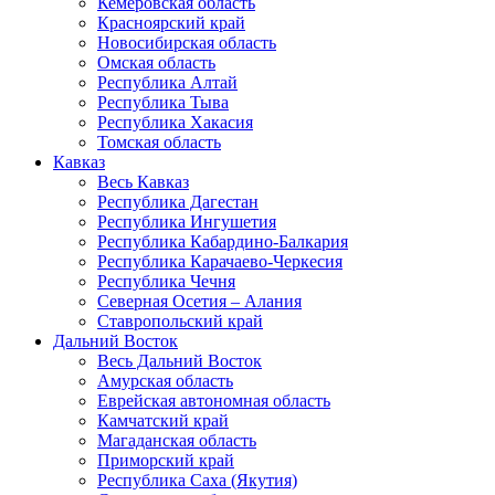
Кемеровская область
Красноярский край
Новосибирская область
Омская область
Республика Алтай
Республика Тыва
Республика Хакасия
Томская область
Кавказ
Весь Кавказ
Республика Дагестан
Республика Ингушетия
Республика Кабардино-Балкария
Республика Карачаево-Черкесия
Республика Чечня
Северная Осетия – Алания
Ставропольский край
Дальний Восток
Весь Дальний Восток
Амурская область
Еврейская автономная область
Камчатский край
Магаданская область
Приморский край
Республика Саха (Якутия)