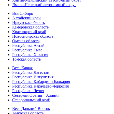
Ханты-Мансийский автономный округ
Ямало-Ненецкий автономный округ
Вся Сибирь
Алтайский край
Иркутская область
Кемеровская область
Красноярский край
Новосибирская область
Омская область
Республика Алтай
Республика Тыва
Республика Хакасия
Томская область
Весь Кавказ
Республика Дагестан
Республика Ингушетия
Республика Кабардино-Балкария
Республика Карачаево-Черкесия
Республика Чечня
Северная Осетия – Алания
Ставропольский край
Весь Дальний Восток
Амурская область