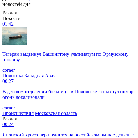
новостей дня.
Реклама
Новости
01:42
Тегеран выдвинул Вашингтону ультиматум по Ормузскому
проливу
corner
Политика
Западная Азия
00:27
В детском отделении больницы в Подольске вспыхнул пожар:
огонь локализовали
corner
Происшествия
Московская область
Реклама
00:24
Японский кроссовер появился на российском рынке: дешевле