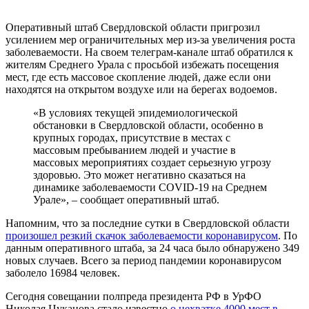
Оперативный штаб Свердловской области пригрозил
усилением мер ограничительных мер из-за увеличения роста
заболеваемости. На своем телеграм-канале штаб обратился к
жителям Среднего Урала с просьбой избежать посещения
мест, где есть массовое скопление людей, даже если они
находятся на открытом воздухе или на берегах водоемов.
«В условиях текущей эпидемиологической
обстановки в Свердловской области, особенно в
крупных городах, присутствие в местах с
массовым пребыванием людей и участие в
массовых мероприятиях создает серьезную угрозу
здоровью. Это может негативно сказаться на
динамике заболеваемости COVID-19 на Среднем
Урале», – сообщает оперативный штаб.
Напомним, что за последние сутки в Свердловской области
произошел резкий скачок заболеваемости коронавирусом
. По
данным оперативного штаба, за 24 часа было обнаружено 349
новых случаев. Всего за период пандемии коронавирусом
заболело 16984 человек.
Сегодня совещании полпреда президента РФ в УрФО
Николая Цуканова стало известно
о нехватке 4000 мест в