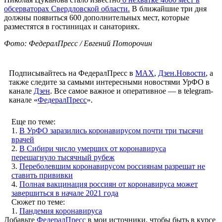
обсерваторах Свердловской области.
В ближайшие три дня
должны появиться 600 дополнительных мест, которые
разместятся в гостиницах и санаториях.
Фото: ФедералПресс / Евгений Поторочин
Подписывайтесь на ФедералПресс в
МАХ
,
Дзен.Новости
, а
также следите за самыми интересными новостями УрФО в
канале
Дзен
. Все самое важное и оперативное — в telegram-
канале «
ФедералПресс
».
Еще по теме:
1.
В УрФО заразились коронавирусом почти три тысячи
врачей
2.
В Сибири число умерших от коронавируса
перешагнуло тысячный рубеж
3.
Переболевшим коронавирусом россиянам разрешат не
ставить прививки
4.
Полная вакцинация россиян от коронавируса может
завершиться в начале 2021 года
Сюжет по теме:
1.
Пандемия коронавируса
Добавьте
ФедералПресс
в мои источники, чтобы быть в курсе