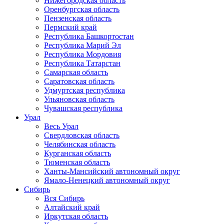
Нижегородская область
Оренбургская область
Пензенская область
Пермский край
Республика Башкортостан
Республика Марий Эл
Республика Мордовия
Республика Татарстан
Самарская область
Саратовская область
Удмуртская республика
Ульяновская область
Чувашская республика
Урал
Весь Урал
Свердловская область
Челябинская область
Курганская область
Тюменская область
Ханты-Мансийский автономный округ
Ямало-Ненецкий автономный округ
Сибирь
Вся Сибирь
Алтайский край
Иркутская область