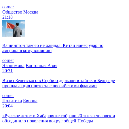
corner
Общество
Москва
21:18
Вашингтон такого не ожидал: Китай нанес удар по
американскому влиянию
corner
Экономика
Восточная Азия
20:31
Визит Зеленского в Сербию держали в тайне: в Белграде
прошла акция протеста с российскими флагами
corner
Политика
Европа
20:04
«Русское лето» в Хабаровске собрало 20 тысяч человек и
объединило поколения вокруг общей Победы