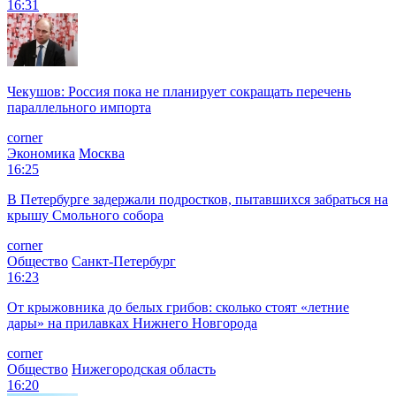
16:31
Чекушов: Россия пока не планирует сокращать перечень
параллельного импорта
corner
Экономика
Москва
16:25
В Петербурге задержали подростков, пытавшихся забраться на
крышу Смольного собора
corner
Общество
Санкт-Петербург
16:23
От крыжовника до белых грибов: сколько стоят «летние
дары» на прилавках Нижнего Новгорода
corner
Общество
Нижегородская область
16:20