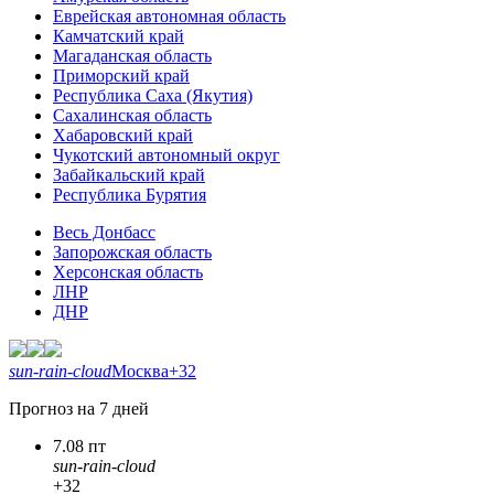
Еврейская автономная область
Камчатский край
Магаданская область
Приморский край
Республика Саха (Якутия)
Сахалинская область
Хабаровский край
Чукотский автономный округ
Забайкальский край
Республика Бурятия
Весь Донбасс
Запорожская область
Херсонская область
ЛНР
ДНР
sun-rain-cloud
Москва
+32
Прогноз на 7 дней
7.08 пт
sun-rain-cloud
+32