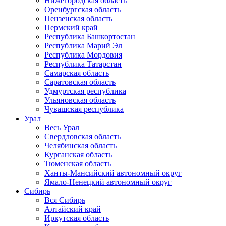
Нижегородская область
Оренбургская область
Пензенская область
Пермский край
Республика Башкортостан
Республика Марий Эл
Республика Мордовия
Республика Татарстан
Самарская область
Саратовская область
Удмуртская республика
Ульяновская область
Чувашская республика
Урал
Весь Урал
Свердловская область
Челябинская область
Курганская область
Тюменская область
Ханты-Мансийский автономный округ
Ямало-Ненецкий автономный округ
Сибирь
Вся Сибирь
Алтайский край
Иркутская область