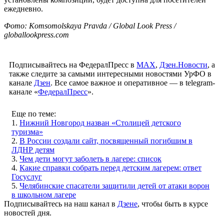
ежедневно.
Фото: Komsomolskaya Pravda / Global Look Press /
globallookpress.com
Подписывайтесь на ФедералПресс в
МАХ
,
Дзен.Новости
, а
также следите за самыми интересными новостями УрФО в
канале
Дзен
. Все самое важное и оперативное — в telegram-
канале «
ФедералПресс
».
Еще по теме:
1.
Нижний Новгород назван «Столицей детского
туризма»
2.
В России создали сайт, посвященный погибшим в
ЛДНР детям
3.
Чем дети могут заболеть в лагере: список
4.
Какие справки собрать перед детским лагерем: ответ
Госуслуг
5.
Челябинские спасатели защитили детей от атаки ворон
в школьном лагере
Подписывайтесь на наш канал в
Дзене
, чтобы быть в курсе
новостей дня.