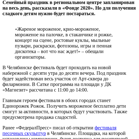
Семейный праздник в региональном центре запланирован
на весь день, рассказали в «Фонде 2020». Но для получения
сладкого детям нужно будет постараться.
«Жареное мороженое, крио-мороженое,
мороженое на палочке, в стаканчике и рожке,
концерт на сцене, ростовые куклы, мыльные
пузыри, раскраски, фотозоны, игры и пенная
дискотека – вот что нас ждет!» – обещали
организаторы.
В Челябинске фестиваль будет проходить на новой
набережной с десяти утра до десяти вечера. Под праздник
будет задействован весь участок от Арт-сквера до
филармонии. В Сатке программа на площади у ДК
«Магнезит» рассчитана с 11:00 до 14:00.
Главным героем фестиваля в обоих городах станет
Единорожек Рожок. Получить мороженое бесплатно дети
смогут за активности, в которых будут участвовать. Также
предусмотрена продажа сладостей.
Ранее «ФедералПресс» писал об открытии
фестиваля
песочных скульптур
в Челябинске. Площадка, на которой
установлены композиции, будет доступна для посетителей