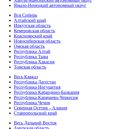
Ханты-Мансийский автономный округ
Ямало-Ненецкий автономный округ
Вся Сибирь
Алтайский край
Иркутская область
Кемеровская область
Красноярский край
Новосибирская область
Омская область
Республика Алтай
Республика Тыва
Республика Хакасия
Томская область
Весь Кавказ
Республика Дагестан
Республика Ингушетия
Республика Кабардино-Балкария
Республика Карачаево-Черкесия
Республика Чечня
Северная Осетия – Алания
Ставропольский край
Весь Дальний Восток
Амурская область