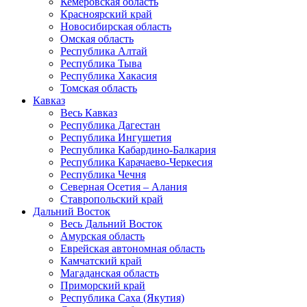
Кемеровская область
Красноярский край
Новосибирская область
Омская область
Республика Алтай
Республика Тыва
Республика Хакасия
Томская область
Кавказ
Весь Кавказ
Республика Дагестан
Республика Ингушетия
Республика Кабардино-Балкария
Республика Карачаево-Черкесия
Республика Чечня
Северная Осетия – Алания
Ставропольский край
Дальний Восток
Весь Дальний Восток
Амурская область
Еврейская автономная область
Камчатский край
Магаданская область
Приморский край
Республика Саха (Якутия)