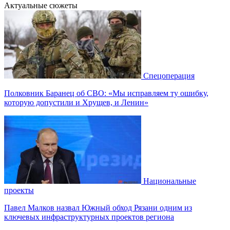
Актуальные сюжеты
Спецоперация
Полковник Баранец об СВО: «Мы исправляем ту ошибку,
которую допустили и Хрущев, и Ленин»
Национальные
проекты
Павел Малков назвал Южный обход Рязани одним из
ключевых инфраструктурных проектов региона