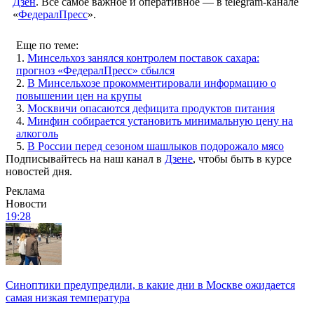
Дзен
. Все самое важное и оперативное — в telegram-канале
«
ФедералПресс
».
Еще по теме:
1.
Минсельхоз занялся контролем поставок сахара:
прогноз «ФедералПресс» сбылся
2.
В Минсельхозе прокомментировали информацию о
повышении цен на крупы
3.
Москвичи опасаются дефицита продуктов питания
4.
Минфин собирается установить минимальную цену на
алкоголь
5.
В России перед сезоном шашлыков подорожало мясо
Подписывайтесь на наш канал в
Дзене
, чтобы быть в курсе
новостей дня.
Реклама
Новости
19:28
Синоптики предупредили, в какие дни в Москве ожидается
самая низкая температура