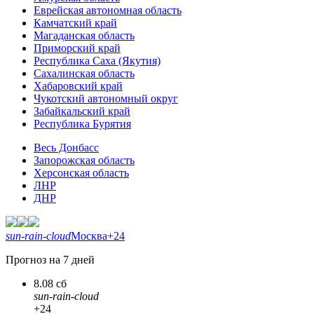
Еврейская автономная область
Камчатский край
Магаданская область
Приморский край
Республика Саха (Якутия)
Сахалинская область
Хабаровский край
Чукотский автономный округ
Забайкальский край
Республика Бурятия
Весь Донбасс
Запорожская область
Херсонская область
ЛНР
ДНР
sun-rain-cloud
Москва
+24
Прогноз на 7 дней
8.08 сб
sun-rain-cloud
+24