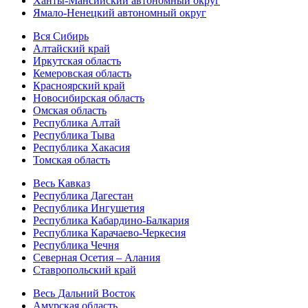
Ханты-Мансийский автономный округ
Ямало-Ненецкий автономный округ
Вся Сибирь
Алтайский край
Иркутская область
Кемеровская область
Красноярский край
Новосибирская область
Омская область
Республика Алтай
Республика Тыва
Республика Хакасия
Томская область
Весь Кавказ
Республика Дагестан
Республика Ингушетия
Республика Кабардино-Балкария
Республика Карачаево-Черкесия
Республика Чечня
Северная Осетия – Алания
Ставропольский край
Весь Дальний Восток
Амурская область