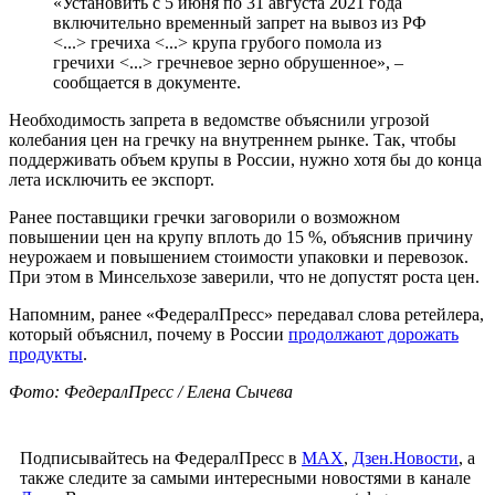
«Установить с 5 июня по 31 августа 2021 года
включительно временный запрет на вывоз из РФ
<...> гречиха <...> крупа грубого помола из
гречихи <...> гречневое зерно обрушенное», –
сообщается в документе.
Необходимость запрета в ведомстве объяснили угрозой
колебания цен на гречку на внутреннем рынке. Так, чтобы
поддерживать объем крупы в России, нужно хотя бы до конца
лета исключить ее экспорт.
Ранее поставщики гречки заговорили о возможном
повышении цен на крупу вплоть до 15 %, объяснив причину
неурожаем и повышением стоимости упаковки и перевозок.
При этом в Минсельхозе заверили, что не допустят роста цен.
Напомним, ранее «ФедералПресс» передавал слова ретейлера,
который объяснил, почему в России
продолжают дорожать
продукты
.
Фото: ФедералПресс / Елена Сычева
Подписывайтесь на ФедералПресс в
МАХ
,
Дзен.Новости
, а
также следите за самыми интересными новостями в канале