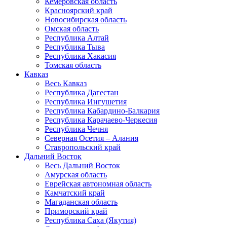
Кемеровская область
Красноярский край
Новосибирская область
Омская область
Республика Алтай
Республика Тыва
Республика Хакасия
Томская область
Кавказ
Весь Кавказ
Республика Дагестан
Республика Ингушетия
Республика Кабардино-Балкария
Республика Карачаево-Черкесия
Республика Чечня
Северная Осетия – Алания
Ставропольский край
Дальний Восток
Весь Дальний Восток
Амурская область
Еврейская автономная область
Камчатский край
Магаданская область
Приморский край
Республика Саха (Якутия)