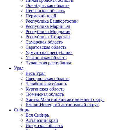
Нижегородская область
Оренбургская область
Пензенская область
Пермский край
Республика Башкортостан
Республика Марий Эл
Республика Мордовия
Республика Татарстан
Самарская область
Саратовская область
Удмуртская республика
Ульяновская область
Чувашская республика
Урал
Весь Урал
Свердловская область
Челябинская область
Курганская область
Тюменская область
Ханты-Мансийский автономный округ
Ямало-Ненецкий автономный округ
Сибирь
Вся Сибирь
Алтайский край
Иркутская область