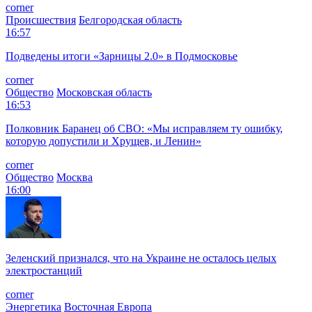
corner
Происшествия
Белгородская область
16:57
Подведены итоги «Зарницы 2.0» в Подмосковье
corner
Общество
Московская область
16:53
Полковник Баранец об СВО: «Мы исправляем ту ошибку,
которую допустили и Хрущев, и Ленин»
corner
Общество
Москва
16:00
Зеленский признался, что на Украине не осталось целых
электростанций
corner
Энергетика
Восточная Европа