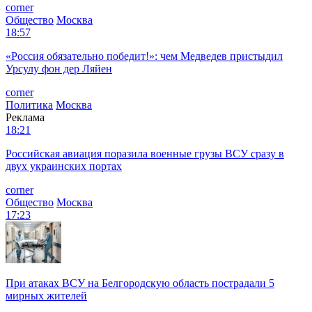
corner
Общество
Москва
18:57
«Россия обязательно победит!»: чем Медведев пристыдил
Урсулу фон дер Ляйен
corner
Политика
Москва
Реклама
18:21
Российская авиация поразила военные грузы ВСУ сразу в
двух украинских портах
corner
Общество
Москва
17:23
При атаках ВСУ на Белгородскую область пострадали 5
мирных жителей