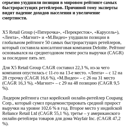
серьезно ухудшили позиции в мировом рейтинге самых
быстрорастущих ретейлеров. Причиной тому эксперты
видят падение доходов населения и увеличение
смертности.
X5 Retail Group («Пятерочка», «Перекресток», «Карусель»),
«Лента», «Магнит» и «М.Видео» ухудшили позиции в
глобальном рейтинге 50 самых быстрорастущих ретейлеров,
который составила консалтинговая компания Deloitte. Рейтинг
основывался на среднегодовом темпе роста выручки (CAGR)
за последние пять лет.
Для X5 Retail Group CAGR составил 22,3 %, из-за чего
компания опустилась с 11-го на 13-е место. «Лента» – с 12 на
28 строчку (CAGR 16,6 %), «М.Видео» – с 26 на 31 место
(CAGR 16,3 %), «Магнит» – с 29 на 48 позицию (CAGR 9,5
%).
Лидером рейтинга стал корейский онлайн-ритейлер Coupang
Corp., который сумел продемонстрировать средний прирост
выручки на уровне 102,6 % в год. Второе место у индийской
Reliance Retail Ltd (CAGR 55,1 %), третье – у американского
онлайн-ретейлера товаров для дома Wayfair Inc. (CAGR 47,2
%).