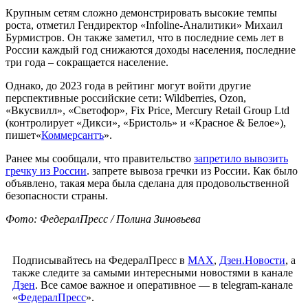
Крупным сетям сложно демонстрировать высокие темпы
роста, отметил Гендиректор «Infoline-Аналитики» Михаил
Бурмистров. Он также заметил, что в последние семь лет в
России каждый год снижаются доходы населения, последние
три года – сокращается население.
Однако, до 2023 года в рейтинг могут войти другие
перспективные российские сети: Wildberries, Ozon,
«Вкусвилл», «Светофор», Fix Price, Mercury Retail Group Ltd
(контролирует «Дикси», «Бристоль» и «Красное & Белое»),
пишет«
Коммерсантъ
».
Ранее мы сообщали, что правительство
запретило вывозить
гречку из России
. запрете вывоза гречки из России. Как было
объявлено, такая мера была сделана для продовольственной
безопасности страны.
Фото: ФедералПресс / Полина Зиновьева
Подписывайтесь на ФедералПресс в
МАХ
,
Дзен.Новости
, а
также следите за самыми интересными новостями в канале
Дзен
. Все самое важное и оперативное — в telegram-канале
«
ФедералПресс
».