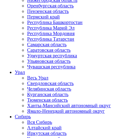
Нижегородская область
Оренбургская область
Пензенская область
Пермский край
Республика Башкортостан
Республика Марий Эл
Республика Мордовия
Республика Татарстан
Самарская область
Саратовская область
Удмуртская республика
Ульяновская область
Чувашская республика
Урал
Весь Урал
Свердловская область
Челябинская область
Курганская область
Тюменская область
Ханты-Мансийский автономный округ
Ямало-Ненецкий автономный округ
Сибирь
Вся Сибирь
Алтайский край
Иркутская область