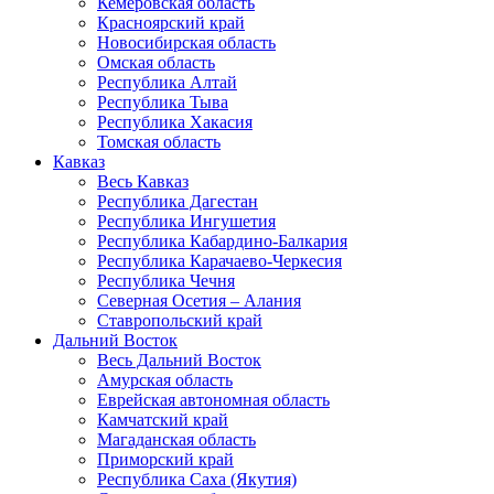
Кемеровская область
Красноярский край
Новосибирская область
Омская область
Республика Алтай
Республика Тыва
Республика Хакасия
Томская область
Кавказ
Весь Кавказ
Республика Дагестан
Республика Ингушетия
Республика Кабардино-Балкария
Республика Карачаево-Черкесия
Республика Чечня
Северная Осетия – Алания
Ставропольский край
Дальний Восток
Весь Дальний Восток
Амурская область
Еврейская автономная область
Камчатский край
Магаданская область
Приморский край
Республика Саха (Якутия)