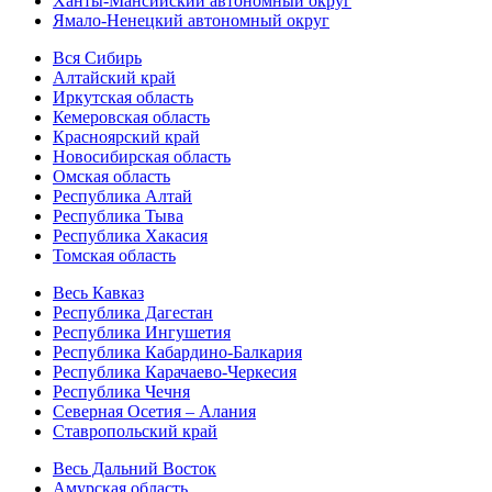
Ханты-Мансийский автономный округ
Ямало-Ненецкий автономный округ
Вся Сибирь
Алтайский край
Иркутская область
Кемеровская область
Красноярский край
Новосибирская область
Омская область
Республика Алтай
Республика Тыва
Республика Хакасия
Томская область
Весь Кавказ
Республика Дагестан
Республика Ингушетия
Республика Кабардино-Балкария
Республика Карачаево-Черкесия
Республика Чечня
Северная Осетия – Алания
Ставропольский край
Весь Дальний Восток
Амурская область