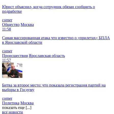
Юрист объяснил, когда сотрудник обязан сообщить о
подработке
corner
Общество
Москва
11:58
Самая массированная атака что известно о «прилетах» БПЛА
в Ярославской области
corner
Происшествия
Ярославская область
11:57
Битва за второе место: что показала регистрация партий на
выборы в Госдуму
corner
Политика
Москва
показать еще [...]
все новости