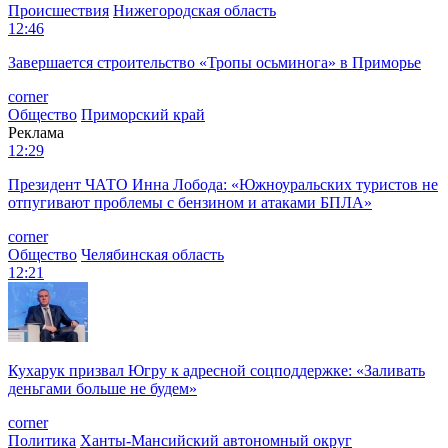
Происшествия
Нижегородская область
12:46
Завершается строительство «Тропы осьминога» в Приморье
corner
Общество
Приморский край
Реклама
12:29
Президент ЧАТО Инна Лобода: «Южноуральских туристов не
отпугивают проблемы с бензином и атаками БПЛА»
corner
Общество
Челябинская область
12:21
Кухарук призвал Югру к адресной соцподдержке: «Заливать
деньгами больше не будем»
corner
Политика
Ханты-Мансийский автономный округ