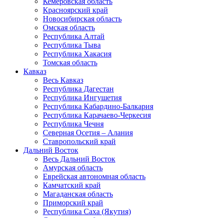
Кемеровская область
Красноярский край
Новосибирская область
Омская область
Республика Алтай
Республика Тыва
Республика Хакасия
Томская область
Кавказ
Весь Кавказ
Республика Дагестан
Республика Ингушетия
Республика Кабардино-Балкария
Республика Карачаево-Черкесия
Республика Чечня
Северная Осетия – Алания
Ставропольский край
Дальний Восток
Весь Дальний Восток
Амурская область
Еврейская автономная область
Камчатский край
Магаданская область
Приморский край
Республика Саха (Якутия)