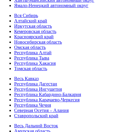
Ханты-Мансийский автономный округ
Ямало-Ненецкий автономный округ
Вся Сибирь
Алтайский край
Иркутская область
Кемеровская область
Красноярский край
Новосибирская область
Омская область
Республика Алтай
Республика Тыва
Республика Хакасия
Томская область
Весь Кавказ
Республика Дагестан
Республика Ингушетия
Республика Кабардино-Балкария
Республика Карачаево-Черкесия
Республика Чечня
Северная Осетия – Алания
Ставропольский край
Весь Дальний Восток
Амурская область