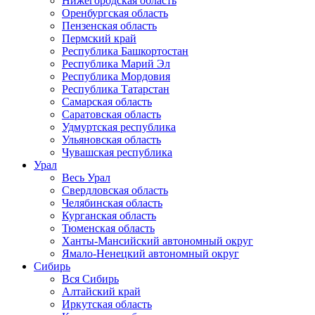
Нижегородская область
Оренбургская область
Пензенская область
Пермский край
Республика Башкортостан
Республика Марий Эл
Республика Мордовия
Республика Татарстан
Самарская область
Саратовская область
Удмуртская республика
Ульяновская область
Чувашская республика
Урал
Весь Урал
Свердловская область
Челябинская область
Курганская область
Тюменская область
Ханты-Мансийский автономный округ
Ямало-Ненецкий автономный округ
Сибирь
Вся Сибирь
Алтайский край
Иркутская область