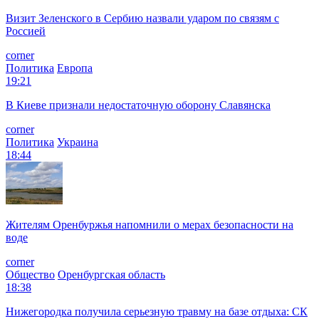
Визит Зеленского в Сербию назвали ударом по связям с
Россией
corner
Политика
Европа
19:21
В Киеве признали недостаточную оборону Славянска
corner
Политика
Украина
18:44
Жителям Оренбуржья напомнили о мерах безопасности на
воде
corner
Общество
Оренбургская область
18:38
Нижегородка получила серьезную травму на базе отдыха: СК