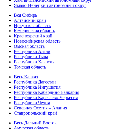
Ханты-Мансийский автономный округ
Ямало-Ненецкий автономный округ
Вся Сибирь
Алтайский край
Иркутская область
Кемеровская область
Красноярский край
Новосибирская область
Омская область
Республика Алтай
Республика Тыва
Республика Хакасия
Томская область
Весь Кавказ
Республика Дагестан
Республика Ингушетия
Республика Кабардино-Балкария
Республика Карачаево-Черкесия
Республика Чечня
Северная Осетия – Алания
Ставропольский край
Весь Дальний Восток
Амурская область