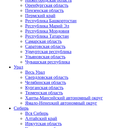
Нижегородская область
Оренбургская область
Пензенская область
Пермский край
Республика Башкортостан
Республика Марий Эл
Республика Мордовия
Республика Татарстан
Самарская область
Саратовская область
Удмуртская республика
Ульяновская область
Чувашская республика
Урал
Весь Урал
Свердловская область
Челябинская область
Курганская область
Тюменская область
Ханты-Мансийский автономный округ
Ямало-Ненецкий автономный округ
Сибирь
Вся Сибирь
Алтайский край
Иркутская область