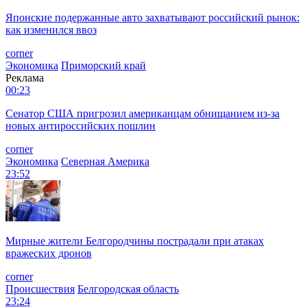
Японские подержанные авто захватывают российский рынок:
как изменился ввоз
corner
Экономика
Приморский край
Реклама
00:23
Сенатор США пригрозил американцам обнищанием из-за
новых антироссийских пошлин
corner
Экономика
Северная Америка
23:52
Мирные жители Белгородчины пострадали при атаках
вражеских дронов
corner
Происшествия
Белгородская область
23:24