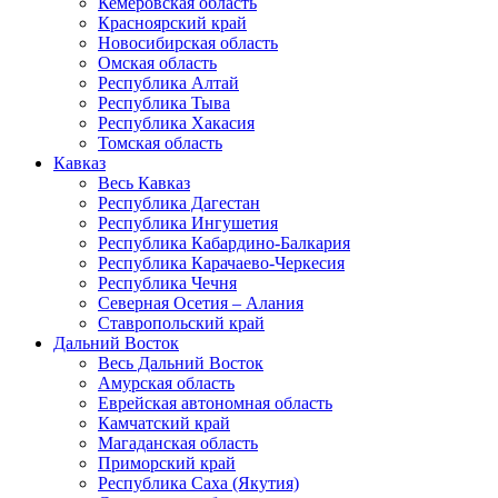
Кемеровская область
Красноярский край
Новосибирская область
Омская область
Республика Алтай
Республика Тыва
Республика Хакасия
Томская область
Кавказ
Весь Кавказ
Республика Дагестан
Республика Ингушетия
Республика Кабардино-Балкария
Республика Карачаево-Черкесия
Республика Чечня
Северная Осетия – Алания
Ставропольский край
Дальний Восток
Весь Дальний Восток
Амурская область
Еврейская автономная область
Камчатский край
Магаданская область
Приморский край
Республика Саха (Якутия)