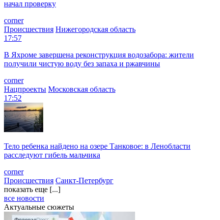
начал проверку
corner
Происшествия
Нижегородская область
17:57
В Яхроме завершена реконструкция водозабора: жители
получили чистую воду без запаха и ржавчины
corner
Нацпроекты
Московская область
17:52
Тело ребенка найдено на озере Танковое: в Ленобласти
расследуют гибель мальчика
corner
Происшествия
Санкт-Петербург
показать еще [...]
все новости
Актуальные сюжеты