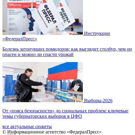
Инструкции
«ФедералПресс»
Болезнь затонувших помидоров: как выглядит столбур, чем он
опасен и можно ли спасти урожай
Выборы-2026
От «пояса безопасности» до социальных проблем: ключевые
темы губернаторских выборов в ЦФО
все актуальные сюжеты
© Информационное агентство «ФедералПресс»