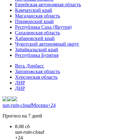
Еврейская автономная область
Камчатский край
Магаданская область
Приморский край
Республика Саха (Якутия)
Сахалинская область
Хабаровский край
Чукотский автономный округ
Забайкальский край
Республика Бурятия
Весь Донбасс
Запорожская область
Херсонская область
ЛНР
ДНР
sun-rain-cloud
Москва
+24
Прогноз на 7 дней
8.08 сб
sun-rain-cloud
+24