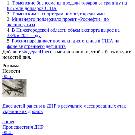
1.
Тюменские бизнесмены продали товаров за границу на
825 млн долларов США
2.
Тюменским экспортерам помогут кредитами
3.
Минэнерго поддержало проект «Роснефти» по
экспорту газа
4.
В Нижегородской области объем экспорта вырос на
38% в 2021 году
5.
Россия наращивает поставки дизтоплива в США на
фоне внутреннего дефицита
Добавьте
ФедералПресс
в мои источники, чтобы быть в курсе
новостей дня.
Реклама
Новости
00:51
Двое детей ранены в ДНР в результате массированных атак
украинских дронов
corner
Происшествия
ДНР
00:41