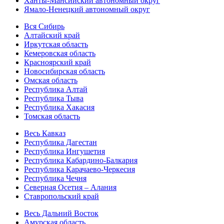
Ханты-Мансийский автономный округ
Ямало-Ненецкий автономный округ
Вся Сибирь
Алтайский край
Иркутская область
Кемеровская область
Красноярский край
Новосибирская область
Омская область
Республика Алтай
Республика Тыва
Республика Хакасия
Томская область
Весь Кавказ
Республика Дагестан
Республика Ингушетия
Республика Кабардино-Балкария
Республика Карачаево-Черкесия
Республика Чечня
Северная Осетия – Алания
Ставропольский край
Весь Дальний Восток
Амурская область