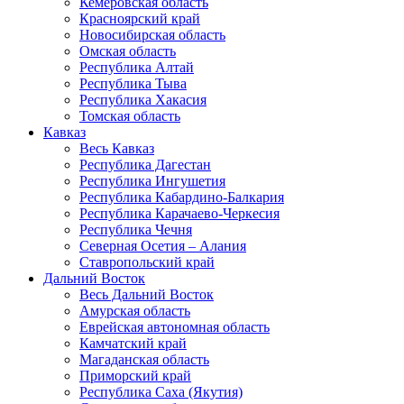
Кемеровская область
Красноярский край
Новосибирская область
Омская область
Республика Алтай
Республика Тыва
Республика Хакасия
Томская область
Кавказ
Весь Кавказ
Республика Дагестан
Республика Ингушетия
Республика Кабардино-Балкария
Республика Карачаево-Черкесия
Республика Чечня
Северная Осетия – Алания
Ставропольский край
Дальний Восток
Весь Дальний Восток
Амурская область
Еврейская автономная область
Камчатский край
Магаданская область
Приморский край
Республика Саха (Якутия)