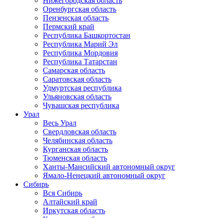
Нижегородская область
Оренбургская область
Пензенская область
Пермский край
Республика Башкортостан
Республика Марий Эл
Республика Мордовия
Республика Татарстан
Самарская область
Саратовская область
Удмуртская республика
Ульяновская область
Чувашская республика
Урал
Весь Урал
Свердловская область
Челябинская область
Курганская область
Тюменская область
Ханты-Мансийский автономный округ
Ямало-Ненецкий автономный округ
Сибирь
Вся Сибирь
Алтайский край
Иркутская область