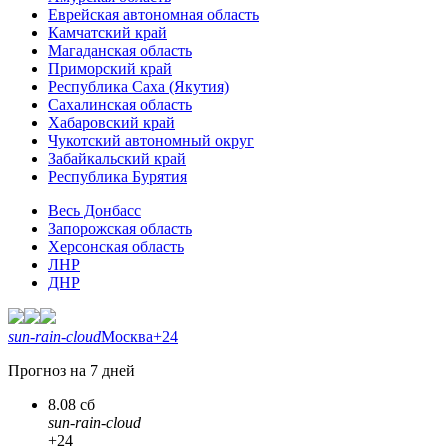
Еврейская автономная область
Камчатский край
Магаданская область
Приморский край
Республика Саха (Якутия)
Сахалинская область
Хабаровский край
Чукотский автономный округ
Забайкальский край
Республика Бурятия
Весь Донбасс
Запорожская область
Херсонская область
ЛНР
ДНР
sun-rain-cloud
Москва
+24
Прогноз на 7 дней
8.08 сб
sun-rain-cloud
+24