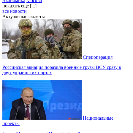
Экономика
Москва
показать еще [...]
все новости
Актуальные сюжеты
Спецоперация
Российская авиация поразила военные грузы ВСУ сразу в
двух украинских портах
Национальные
проекты