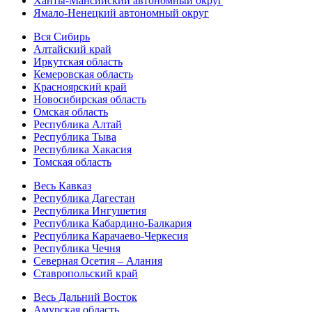
Ханты-Мансийский автономный округ
Ямало-Ненецкий автономный округ
Вся Сибирь
Алтайский край
Иркутская область
Кемеровская область
Красноярский край
Новосибирская область
Омская область
Республика Алтай
Республика Тыва
Республика Хакасия
Томская область
Весь Кавказ
Республика Дагестан
Республика Ингушетия
Республика Кабардино-Балкария
Республика Карачаево-Черкесия
Республика Чечня
Северная Осетия – Алания
Ставропольский край
Весь Дальний Восток
Амурская область