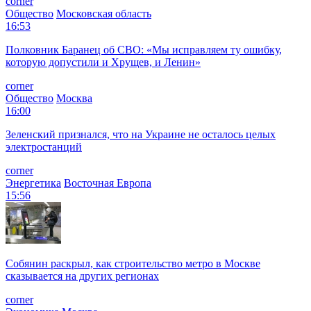
corner
Общество
Московская область
16:53
Полковник Баранец об СВО: «Мы исправляем ту ошибку,
которую допустили и Хрущев, и Ленин»
corner
Общество
Москва
16:00
Зеленский признался, что на Украине не осталось целых
электростанций
corner
Энергетика
Восточная Европа
15:56
Собянин раскрыл, как строительство метро в Москве
сказывается на других регионах
corner