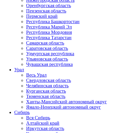
Нижегородская область
Оренбургская область
Пензенская область
Пермский край
Республика Башкортостан
Республика Марий Эл
Республика Мордовия
Республика Татарстан
Самарская область
Саратовская область
Удмуртская республика
Ульяновская область
Чувашская республика
Урал
Весь Урал
Свердловская область
Челябинская область
Курганская область
Тюменская область
Ханты-Мансийский автономный округ
Ямало-Ненецкий автономный округ
Сибирь
Вся Сибирь
Алтайский край
Иркутская область