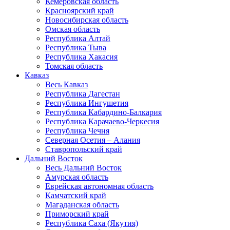
Кемеровская область
Красноярский край
Новосибирская область
Омская область
Республика Алтай
Республика Тыва
Республика Хакасия
Томская область
Кавказ
Весь Кавказ
Республика Дагестан
Республика Ингушетия
Республика Кабардино-Балкария
Республика Карачаево-Черкесия
Республика Чечня
Северная Осетия – Алания
Ставропольский край
Дальний Восток
Весь Дальний Восток
Амурская область
Еврейская автономная область
Камчатский край
Магаданская область
Приморский край
Республика Саха (Якутия)