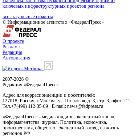
Павел Малков назвал Южный обход Рязани одним из
ключевых инфраструктурных проектов региона
все актуальные сюжеты
© Информационное агентство «ФедералПресс»
О проекте
Реклама
Редакция
Авторизация
2007-2026 ©
Редакция «
ФедералПресс
»
Адрес для корреспонденции и посетителей:
127018
, Россия, г.
Москва
,
ул. Полковая, д. 3, стр. 3
, офис 211
Тел.
+7(499) 112-35-89
E-mail:
news@fedpress.ru
«ФедералПресс» - медиа-холдинг: экспертный канал,
информагентства, журнал. Политика, экономика,
происшествия, общество. Экспертный взгляд на жизнь
регионов РФ