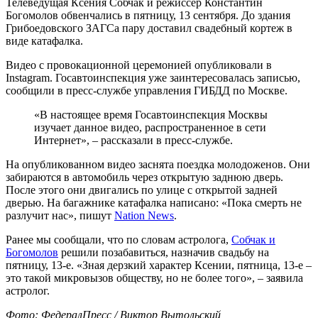
Телеведущая Ксения Собчак и режиссер Константин
Богомолов обвенчались в пятницу, 13 сентября. До здания
Грибоедовского ЗАГСа пару доставил свадебный кортеж в
виде катафалка.
Видео с провокационной церемонией опубликовали в
Instagram. Госавтоинспекция уже заинтересовалась записью,
сообщили в пресс-службе управления ГИБДД по Москве.
«В настоящее время Госавтоинспекция Москвы
изучает данное видео, распространенное в сети
Интернет», – рассказали в пресс-службе.
На опубликованном видео заснята поездка молодоженов. Они
забираются в автомобиль через открытую заднюю дверь.
После этого они двигались по улице с открытой задней
дверью. На багажнике катафалка написано: «Пока смерть не
разлучит нас», пишут
Nation News
.
Ранее мы сообщали, что по словам астролога,
Собчак и
Богомолов
решили позабавиться, назначив свадьбу на
пятницу, 13-е. «Зная дерзкий характер Ксении, пятница, 13-е –
это такой микровызов обществу, но не более того», – заявила
астролог.
Фото: ФедералПресс / Виктор Вытольский