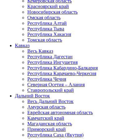
Кемеровская область
Красноярский край
Новосибирская область
Омская область
Республика Алтай
Республика Тыва
Республика Хакасия
Томская область
Кавказ
Весь Кавказ
Республика Дагестан
Республика Ингушетия
Республика Кабардино-Балкария
Республика Карачаево-Черкесия
Республика Чечня
Северная Осетия – Алания
Ставропольский край
Дальний Восток
Весь Дальний Восток
Амурская область
Еврейская автономная область
Камчатский край
Магаданская область
Приморский край
Республика Саха (Якутия)