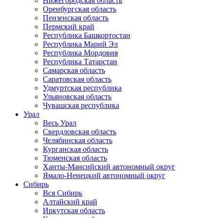
Нижегородская область
Оренбургская область
Пензенская область
Пермский край
Республика Башкортостан
Республика Марий Эл
Республика Мордовия
Республика Татарстан
Самарская область
Саратовская область
Удмуртская республика
Ульяновская область
Чувашская республика
Урал
Весь Урал
Свердловская область
Челябинская область
Курганская область
Тюменская область
Ханты-Мансийский автономный округ
Ямало-Ненецкий автономный округ
Сибирь
Вся Сибирь
Алтайский край
Иркутская область