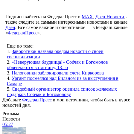
Подписывайтесь на ФедералПресс в
МАХ
,
Дзен.Новости
, а
также следите за самыми интересными новостями в канале
Дзен
. Все самое важное и оперативное — в telegram-канале
«
ФедералПресс
».
Еще по теме:
1.
Заворотнюк назвала бредом новости о своей
госпитализации
2.
«Неверующая блудница!» Собчак и Богомолов
обвенчаются в пятницу, 13-го
3.
Налоговики заблокировали счета Киркорова
4.
Ургант посмеялся над Биланом из-за выступления в
Самаре
5.
Свадебный организатор оценила список желаемых
подарков Собчак и Богомолову
Добавьте
ФедералПресс
в мои источники, чтобы быть в курсе
новостей дня.
Реклама
Новости
05:27