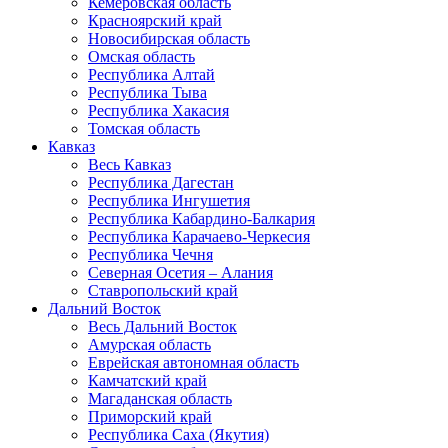
Кемеровская область
Красноярский край
Новосибирская область
Омская область
Республика Алтай
Республика Тыва
Республика Хакасия
Томская область
Кавказ
Весь Кавказ
Республика Дагестан
Республика Ингушетия
Республика Кабардино-Балкария
Республика Карачаево-Черкесия
Республика Чечня
Северная Осетия – Алания
Ставропольский край
Дальний Восток
Весь Дальний Восток
Амурская область
Еврейская автономная область
Камчатский край
Магаданская область
Приморский край
Республика Саха (Якутия)