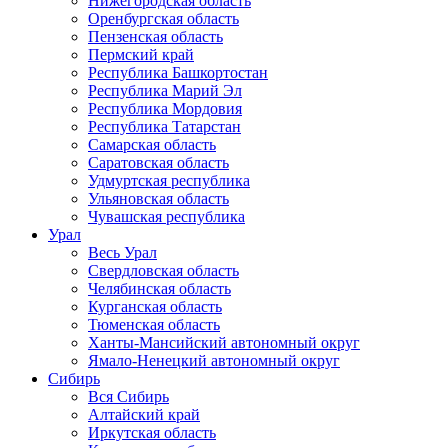
Нижегородская область
Оренбургская область
Пензенская область
Пермский край
Республика Башкортостан
Республика Марий Эл
Республика Мордовия
Республика Татарстан
Самарская область
Саратовская область
Удмуртская республика
Ульяновская область
Чувашская республика
Урал
Весь Урал
Свердловская область
Челябинская область
Курганская область
Тюменская область
Ханты-Мансийский автономный округ
Ямало-Ненецкий автономный округ
Сибирь
Вся Сибирь
Алтайский край
Иркутская область