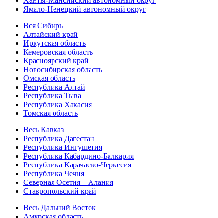
Ханты-Мансийский автономный округ
Ямало-Ненецкий автономный округ
Вся Сибирь
Алтайский край
Иркутская область
Кемеровская область
Красноярский край
Новосибирская область
Омская область
Республика Алтай
Республика Тыва
Республика Хакасия
Томская область
Весь Кавказ
Республика Дагестан
Республика Ингушетия
Республика Кабардино-Балкария
Республика Карачаево-Черкесия
Республика Чечня
Северная Осетия – Алания
Ставропольский край
Весь Дальний Восток
Амурская область