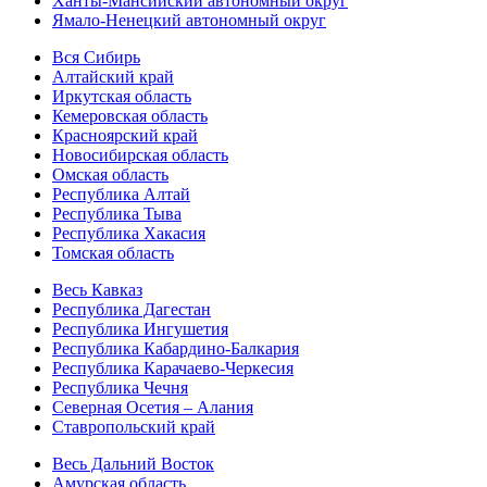
Ханты-Мансийский автономный округ
Ямало-Ненецкий автономный округ
Вся Сибирь
Алтайский край
Иркутская область
Кемеровская область
Красноярский край
Новосибирская область
Омская область
Республика Алтай
Республика Тыва
Республика Хакасия
Томская область
Весь Кавказ
Республика Дагестан
Республика Ингушетия
Республика Кабардино-Балкария
Республика Карачаево-Черкесия
Республика Чечня
Северная Осетия – Алания
Ставропольский край
Весь Дальний Восток
Амурская область