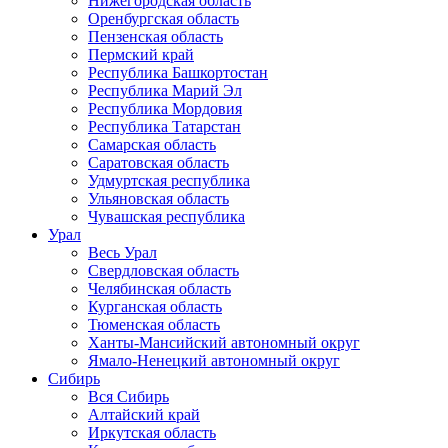
Нижегородская область
Оренбургская область
Пензенская область
Пермский край
Республика Башкортостан
Республика Марий Эл
Республика Мордовия
Республика Татарстан
Самарская область
Саратовская область
Удмуртская республика
Ульяновская область
Чувашская республика
Урал
Весь Урал
Свердловская область
Челябинская область
Курганская область
Тюменская область
Ханты-Мансийский автономный округ
Ямало-Ненецкий автономный округ
Сибирь
Вся Сибирь
Алтайский край
Иркутская область