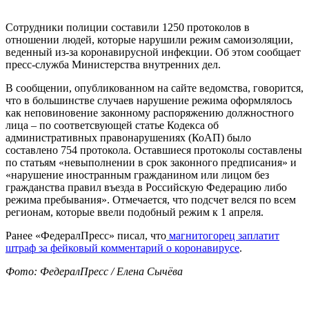
Сотрудники полиции составили 1250 протоколов в
отношении людей, которые нарушили режим самоизоляции,
веденный из-за коронавирусной инфекции. Об этом сообщает
пресс-служба Министерства внутренних дел.
В сообщении, опубликованном на сайте ведомства, говорится,
что в большинстве случаев нарушение режима оформлялось
как неповиновение законному распоряжению должностного
лица – по соответсвующей статье Кодекса об
административных правонарушениях (КоАП) было
составлено 754 протокола. Оставшиеся протоколы составлены
по статьям «невыполнении в срок законного предписания» и
«нарушение иностранным гражданином или лицом без
гражданства правил въезда в Российскую Федерацию либо
режима пребывания». Отмечается, что подсчет велся по всем
регионам, которые ввели подобный режим к 1 апреля.
Ранее «ФедералПресс» писал, что
магнитогорец заплатит
штраф за фейковый комментарий о коронавирусе
.
Фото: ФедералПресс / Елена Сычёва