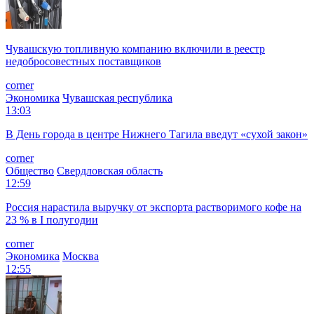
Чувашскую топливную компанию включили в реестр
недобросовестных поставщиков
corner
Экономика
Чувашская республика
13:03
В День города в центре Нижнего Тагила введут «сухой закон»
corner
Общество
Свердловская область
12:59
Россия нарастила выручку от экспорта растворимого кофе на
23 % в I полугодии
corner
Экономика
Москва
12:55