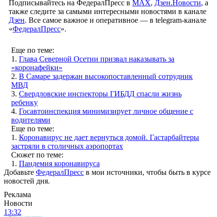
Подписывайтесь на ФедералПресс в
МАХ
,
Дзен.Новости
, а
также следите за самыми интересными новостями в канале
Дзен
. Все самое важное и оперативное — в telegram-канале
«
ФедералПресс
».
Еще по теме:
1.
Глава Северной Осетии призвал наказывать за
«коронафейки»
2.
В Самаре задержан высокопоставленный сотрудник
МВД
3.
Свердловские инспекторы ГИБДД спасли жизнь
ребенку
4.
Госавтоинспекция минимизирует личное общение с
водителями
Еще по теме:
1.
Коронавирус не дает вернуться домой. Гастарбайтеры
застряли в столичных аэропортах
Сюжет по теме:
1.
Пандемия коронавируса
Добавьте
ФедералПресс
в мои источники, чтобы быть в курсе
новостей дня.
Реклама
Новости
13:32