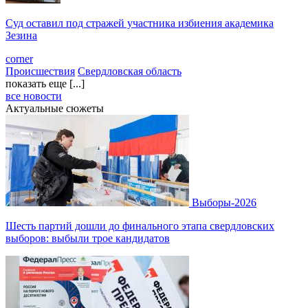
Суд оставил под стражей участника избиения академика
Зезина
corner
Происшествия
Свердловская область
показать еще [...]
все новости
Актуальные сюжеты
Выборы-2026
Шесть партий дошли до финального этапа свердловских
выборов: выбыли трое кандидатов