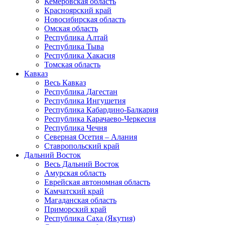
Кемеровская область
Красноярский край
Новосибирская область
Омская область
Республика Алтай
Республика Тыва
Республика Хакасия
Томская область
Кавказ
Весь Кавказ
Республика Дагестан
Республика Ингушетия
Республика Кабардино-Балкария
Республика Карачаево-Черкесия
Республика Чечня
Северная Осетия – Алания
Ставропольский край
Дальний Восток
Весь Дальний Восток
Амурская область
Еврейская автономная область
Камчатский край
Магаданская область
Приморский край
Республика Саха (Якутия)