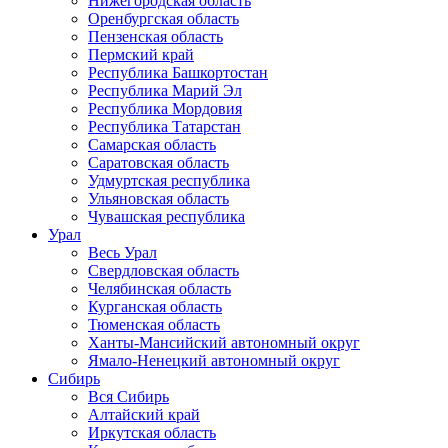
Нижегородская область
Оренбургская область
Пензенская область
Пермский край
Республика Башкортостан
Республика Марий Эл
Республика Мордовия
Республика Татарстан
Самарская область
Саратовская область
Удмуртская республика
Ульяновская область
Чувашская республика
Урал
Весь Урал
Свердловская область
Челябинская область
Курганская область
Тюменская область
Ханты-Мансийский автономный округ
Ямало-Ненецкий автономный округ
Сибирь
Вся Сибирь
Алтайский край
Иркутская область