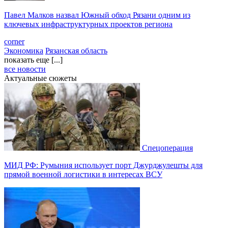
Павел Малков назвал Южный обход Рязани одним из
ключевых инфраструктурных проектов региона
corner
Экономика
Рязанская область
показать еще [...]
все новости
Актуальные сюжеты
Спецоперация
МИД РФ: Румыния использует порт Джурджулешты для
прямой военной логистики в интересах ВСУ