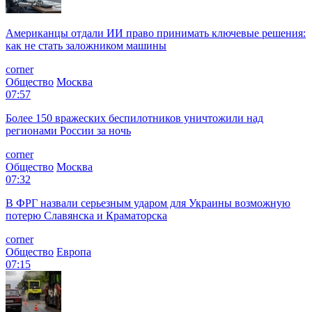
Американцы отдали ИИ право принимать ключевые решения:
как не стать заложником машины
corner
Общество
Москва
07:57
Более 150 вражеских беспилотников уничтожили над
регионами России за ночь
corner
Общество
Москва
07:32
В ФРГ назвали серьезным ударом для Украины возможную
потерю Славянска и Краматорска
corner
Общество
Европа
07:15