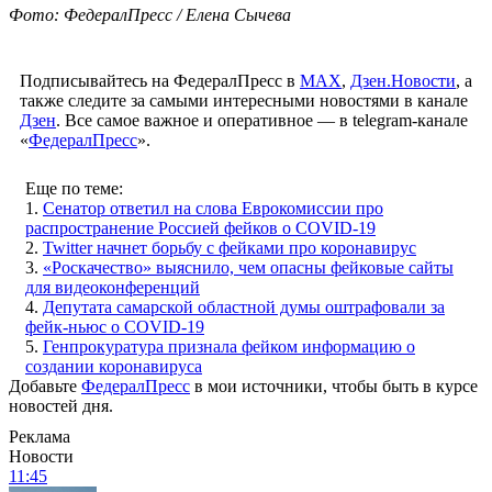
Фото: ФедералПресс / Елена Сычева
Подписывайтесь на ФедералПресс в
МАХ
,
Дзен.Новости
, а
также следите за самыми интересными новостями в канале
Дзен
. Все самое важное и оперативное — в telegram-канале
«
ФедералПресс
».
Еще по теме:
1.
Сенатор ответил на слова Еврокомиссии про
распространение Россией фейков о COVID-19
2.
Twitter начнет борьбу с фейками про коронавирус
3.
«Роскачество» выяснило, чем опасны фейковые сайты
для видеоконференций
4.
Депутата самарской областной думы оштрафовали за
фейк-ньюс о COVID-19
5.
Генпрокуратура признала фейком информацию о
создании коронавируса
Добавьте
ФедералПресс
в мои источники, чтобы быть в курсе
новостей дня.
Реклама
Новости
11:45