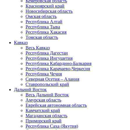
Кемеровская область
Красноярский край
Новосибирская область
Омская область
Республика Алтай
Республика Тыва
Республика Хакасия
Томская область
Кавказ
Весь Кавказ
Республика Дагестан
Республика Ингушетия
Республика Кабардино-Балкария
Республика Карачаево-Черкесия
Республика Чечня
Северная Осетия – Алания
Ставропольский край
Дальний Восток
Весь Дальний Восток
Амурская область
Еврейская автономная область
Камчатский край
Магаданская область
Приморский край
Республика Саха (Якутия)