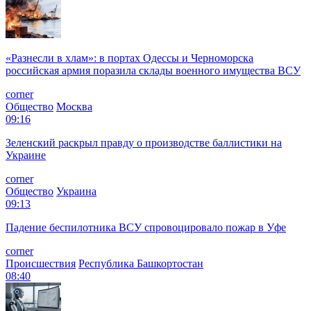
«Разнесли в хлам»: в портах Одессы и Черноморска
российская армия поразила склады военного имущества ВСУ
corner
Общество
Москва
09:16
Зеленский раскрыл правду о производстве баллистики на
Украине
corner
Общество
Украина
09:13
Падение беспилотника ВСУ спровоцировало пожар в Уфе
corner
Происшествия
Республика Башкортостан
08:40