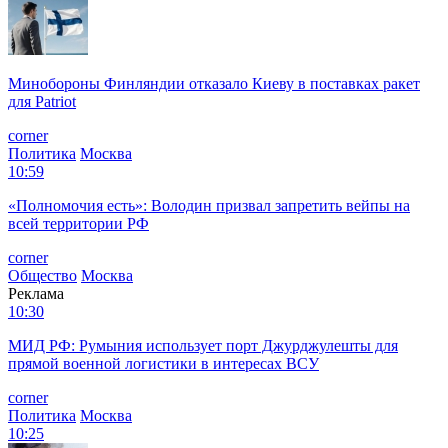
Минобороны Финляндии отказало Киеву в поставках ракет
для Patriot
corner
Политика
Москва
10:59
«Полномочия есть»: Володин призвал запретить вейпы на
всей территории РФ
corner
Общество
Москва
Реклама
10:30
МИД РФ: Румыния использует порт Джурджулешты для
прямой военной логистики в интересах ВСУ
corner
Политика
Москва
10:25