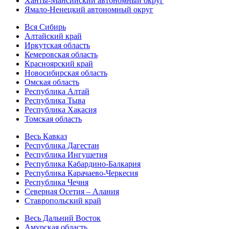
Ханты-Мансийский автономный округ
Ямало-Ненецкий автономный округ
Вся Сибирь
Алтайский край
Иркутская область
Кемеровская область
Красноярский край
Новосибирская область
Омская область
Республика Алтай
Республика Тыва
Республика Хакасия
Томская область
Весь Кавказ
Республика Дагестан
Республика Ингушетия
Республика Кабардино-Балкария
Республика Карачаево-Черкесия
Республика Чечня
Северная Осетия – Алания
Ставропольский край
Весь Дальний Восток
Амурская область