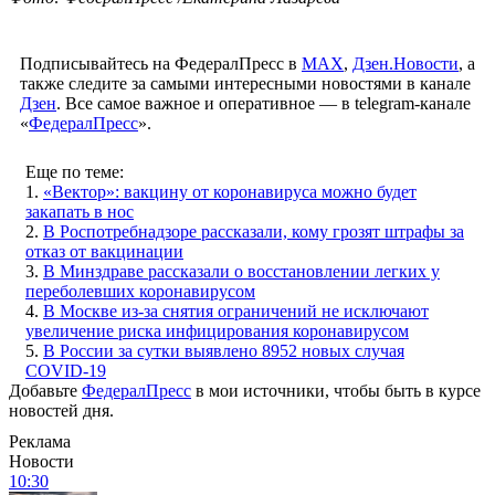
Подписывайтесь на ФедералПресс в
МАХ
,
Дзен.Новости
, а
также следите за самыми интересными новостями в канале
Дзен
. Все самое важное и оперативное — в telegram-канале
«
ФедералПресс
».
Еще по теме:
1.
«Вектор»: вакцину от коронавируса можно будет
закапать в нос
2.
В Роспотребнадзоре рассказали, кому грозят штрафы за
отказ от вакцинации
3.
В Минздраве рассказали о восстановлении легких у
переболевших коронавирусом
4.
В Москве из-за снятия ограничений не исключают
увеличение риска инфицирования коронавирусом
5.
В России за сутки выявлено 8952 новых случая
COVID-19
Добавьте
ФедералПресс
в мои источники, чтобы быть в курсе
новостей дня.
Реклама
Новости
10:30