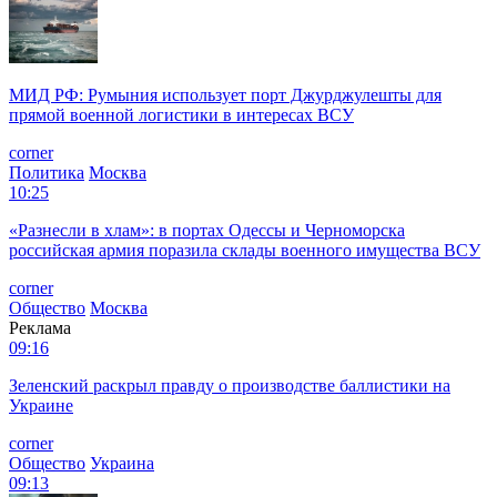
МИД РФ: Румыния использует порт Джурджулешты для
прямой военной логистики в интересах ВСУ
corner
Политика
Москва
10:25
«Разнесли в хлам»: в портах Одессы и Черноморска
российская армия поразила склады военного имущества ВСУ
corner
Общество
Москва
Реклама
09:16
Зеленский раскрыл правду о производстве баллистики на
Украине
corner
Общество
Украина
09:13