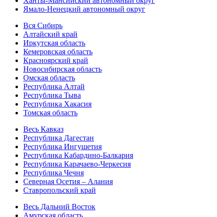
Ханты-Мансийский автономный округ
Ямало-Ненецкий автономный округ
Вся Сибирь
Алтайский край
Иркутская область
Кемеровская область
Красноярский край
Новосибирская область
Омская область
Республика Алтай
Республика Тыва
Республика Хакасия
Томская область
Весь Кавказ
Республика Дагестан
Республика Ингушетия
Республика Кабардино-Балкария
Республика Карачаево-Черкесия
Республика Чечня
Северная Осетия – Алания
Ставропольский край
Весь Дальний Восток
Амурская область