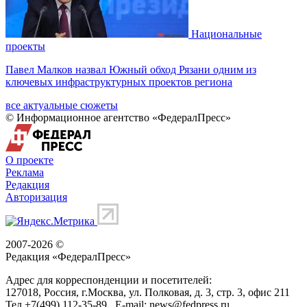
Национальные
проекты
Павел Малков назвал Южный обход Рязани одним из
ключевых инфраструктурных проектов региона
все актуальные сюжеты
© Информационное агентство «ФедералПресс»
О проекте
Реклама
Редакция
Авторизация
2007-2026 ©
Редакция «
ФедералПресс
»
Адрес для корреспонденции и посетителей:
127018
, Россия, г.
Москва
,
ул. Полковая, д. 3, стр. 3
, офис 211
Тел.
+7(499) 112-35-89
E-mail:
news@fedpress.ru