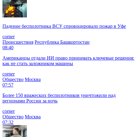
Падение беспилотника ВСУ спровоцировало пожар в Уфе
corner
Происшествия
Республика Башкортостан
08:40
Американцы отдали ИИ право принимать ключевые решения:
как не стать заложником машины
corner
Общество
Москва
07:57
Более 150 вражеских беспилотников уничтожили над
регионами России за ночь
corner
Общество
Москва
07:32