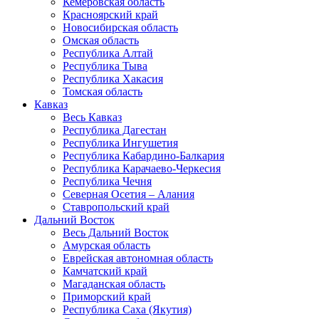
Кемеровская область
Красноярский край
Новосибирская область
Омская область
Республика Алтай
Республика Тыва
Республика Хакасия
Томская область
Кавказ
Весь Кавказ
Республика Дагестан
Республика Ингушетия
Республика Кабардино-Балкария
Республика Карачаево-Черкесия
Республика Чечня
Северная Осетия – Алания
Ставропольский край
Дальний Восток
Весь Дальний Восток
Амурская область
Еврейская автономная область
Камчатский край
Магаданская область
Приморский край
Республика Саха (Якутия)