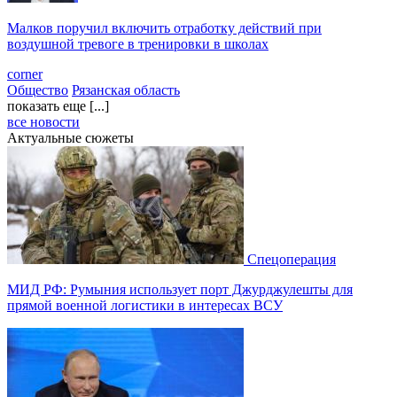
Малков поручил включить отработку действий при
воздушной тревоге в тренировки в школах
corner
Общество
Рязанская область
показать еще [...]
все новости
Актуальные сюжеты
Спецоперация
МИД РФ: Румыния использует порт Джурджулешты для
прямой военной логистики в интересах ВСУ