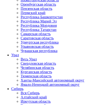
Нижегородская область
Оренбургская область
Пензенская область
Пермский край
Республика Башкортостан
Республика Марий Эл
Республика Мордовия
Республика Татарстан
Самарская область
Саратовская область
Удмуртская республика
Ульяновская область
Чувашская республика
Урал
Весь Урал
Свердловская область
Челябинская область
Курганская область
Тюменская область
Ханты-Мансийский автономный округ
Ямало-Ненецкий автономный округ
Сибирь
Вся Сибирь
Алтайский край
Иркутская область